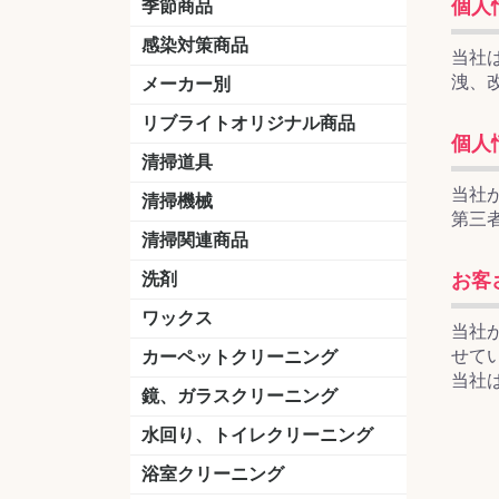
個人
季節商品
感染対策商品
当社
おう吐物
除菌洗剤
うがい薬
マスク
手洗い石鹸
手指消毒
手袋
洩、
メーカー別
クオリティ
ニイタカ
シーバイエス
リンレイ
ペンギンワックス
横浜油脂工業
ミッケル化学（旧：スイショウ
ユシロ化学
コニシ
つやげん
ダイカ商事
スリーエムジャパン
山崎産業
テラモト
セイワ
エトレー
ラバーメイド
ジャパックス
日本サニパック
ケルヒャー
マキタ
ショーワグローブ
花王
サラヤ
アルボース
コスケム
ミヤキ
紺商
信徳ポミー
樹脂ワック
下地剤
ドライメ
水性・半
油性ワッ
特殊用途
ニュート
天然石材
木床用ワ
床用クリ
剥離剤
植物油用
鉱物油用
その他
樹脂ワッ
水性・半
下地剤
特殊用途
ドライメ
クリーナ
ハクリ剤
石材床用
木床用商
日常管理
リブライトオリジナル商品
個人
＆ユーホー）
脂仕上げ
ステム
コンクリ
脂ワック
LLオレンジクリーナー
LL油脂専用クリーナー
LLワックスモップ
LL-21
マーベラスiL
清掃道具
当社
ほうき
ちりとり
モップ及び関連品
モップ
ハードフロア用ダストモップ
テラモト
その他
ワンタッチ
水切りドラ
その他アタ
関連商品
ワックス塗
清掃機械
第三
(ワンタッチ
掃除機
高圧洗浄機
吸水機
カーペット用マシン
送風機
ポリッシャー
ポリッシャー・自動床洗浄機用
掃除機用紙パック
その他
ドライバ
アップラ
コードレ
階段用
スタンダ
高速回転
ハンディ
関連商品
清掃関連商品
パッド
ダストカート
台車
移動式バレット
脚立
モップハンガー
サインボード
光沢計
カーペット汚染度計
洗剤
お客
床用表面洗浄剤
ハクリ剤
厨房用
工場用
石材用
サビ用
木材用
タイル用
外壁用
壁面用
手あか用
病院用
除菌用
ワックス
当社
樹脂ワックス
半樹脂ワックス
フローリング用
病院用ワックス
中性ワックス
石材用
木床用
その他
シーバイエス
リンレイ
ペンギンワック
コニシ
スイショウ
ユシロ
信徳ポミー
その他
せて
カーペットクリーニング
当社
洗剤
ブラシ
パット
その他
ガム除去剤
シミ抜き剤
鏡、ガラスクリーニング
ガラスワイパー
シャンパー(ウオッシャー)
ガラススクイジー
ケレン
ツールホルダー
洗剤
天井・高所作業
うろこ取り
水回り、トイレクリーニング
洗剤
尿石除去剤
水アカ除去剤
排水管つまり除去剤
消臭・防臭剤
道具
ブラシ
ラバーカップ
水アカ除去
浴室クリーニング