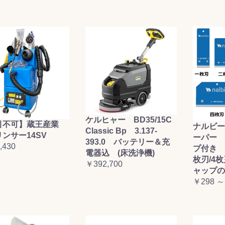
ケルヒャー BD35/15C
引不可】蔵王産業
ナルビー
Classic Bp 3.137-
ンサー14SV
ーパー 
393.0 バッテリー＆充
,430
プ付き (
電器込 (床洗浄機)
枚刃/4
￥392,700
ャップの
￥298 ～