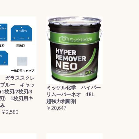
 ガラススクレ
ブルー キャッ
ミッケル化学 ハイパー
1枚刃/2枚刃/3
リムーバーネオ 18L
枚刃) 1枚刃用キ
超強力剥離剤
み
￥20,647
 ￥2,580