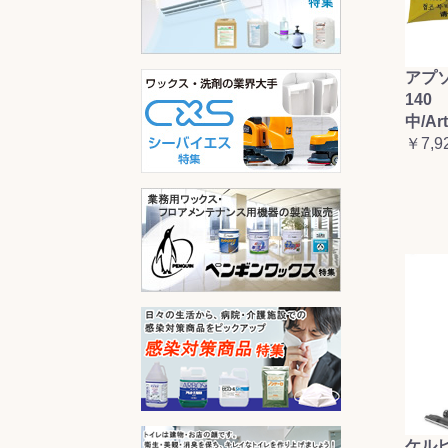
アプ
140 
中/Ar
￥7,9
ケルヒ