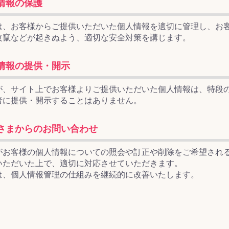
情報の保護
は、お客様からご提供いただいた個人情報を適切に管理し、お
改竄などが起きぬよう、適切な安全対策を講じます。
ス(一般製品)
ンテナンス用樹
樹脂製品
クス
製品
ラ フロアケアシ
用・テラゾー・
ックス
ーナー
クリーナー
クリーナー
クス
樹脂製品
製品
ンテナンス用樹
ー製品
商品
品
商品
情報の提供・開示
剤
ート用
ス
が、サイト上でお客様よりご提供いただいた個人情報は、特段
式モップ
イヤー
ッチメント
布
者に提供・開示することはありません。
式用)
キューム
イトバキューム
スタイプ
ード
ポリッシャー
さまからのお問い合わせ
がお客様の個人情報についての照会や訂正や削除をご希望され
ス
いただいた上で、適切に対応させていただきます。
は、個人情報管理の仕組みを継続的に改善いたします。