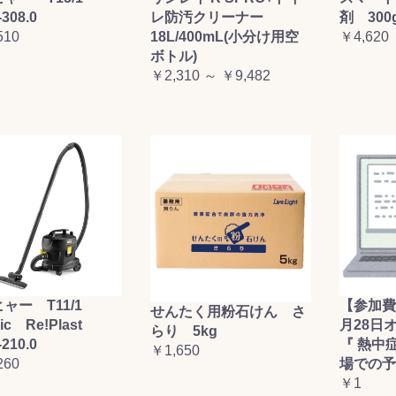
-308.0
レ防汚クリーナー
剤 300
510
18L/400mL(小分け用空
￥4,620
ボトル)
￥2,310 ～ ￥9,482
ャー T11/1
【参加費
せんたく用粉石けん さ
sic Re!Plast
月28日
らり 5kg
-210.0
『 熱中
￥1,650
260
場での予
￥1