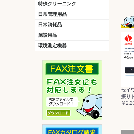
洗剤
道具
バスクリーナー
カビ取り剤
スポンジ
特殊クリーニング
石材
エアコン
外壁
その他
洗浄剤
リンス&中和剤
洗浄ツール
洗浄シート
洗浄
道具
日常管理用品
剤
クリーナー
洗濯用洗剤
油汚れ落とし
サビ取り剤
タバコ専用消臭
日常消耗品
トイレットペーパー
ペーパータオル
便座除菌クリーナー
ポリ袋
施設用品
マット・他
ベンチ
灰皿
傘立
くず入れ
環境測定機器
残留塩素測定器
空気環境測定器
粉じん計
風速計
温湿度計
セイ
振り
￥2,2