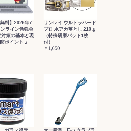
無料】2026年7
リンレイ ウルトラハード
オンライン勉強会
プロ 水アカ落とし 210ｇ
症対策の基本と現
（特殊研磨パット1枚
防ポイント 』
付）
￥1,650
大一産業 E-スクラブラ
 ガラス復元