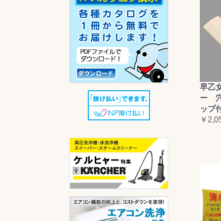
早乙
ー 
ップ
￥2,0