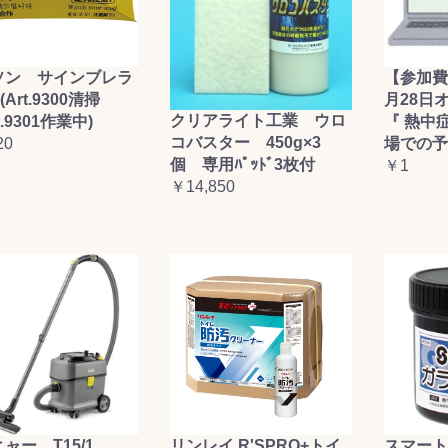
ソン サインブレラ
【参加費
(Art.9300清掃
月28日
クリアライト工業 ウロ
t.9301作業中)
『 熱中
コバスター 450g×3
20
場での予
個 専用ﾊﾟｯﾄﾞ3枚付
￥1
￥14,850
ャー T15/1
リンレイ R'SPRO+トイ
スマート