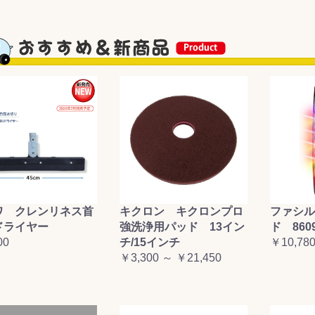
&前処理
ワ クレンリネス首
キクロン キクロンプロ
ファシル
ドライヤー
強洗浄用パッド 13イン
ド 860
00
チ/15インチ
￥10,78
￥3,300 ～ ￥21,450