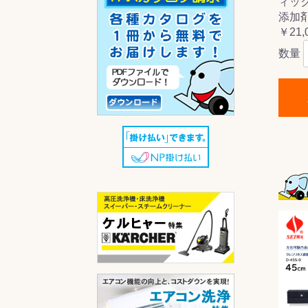
ィック
添加剤
￥21,
数量