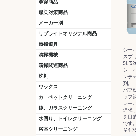
季節商品
感染対策商品
おう吐物
除菌洗剤
うがい薬
マスク
手洗い石鹸
手指消毒
手袋
メーカー別
クオリティ
ニイタカ
シーバイエス
リンレイ
ペンギンワックス
横浜油脂工業
ミッケル化学（旧：スイショウ
ユシロ化学
コニシ
つやげん
ダイカ商事
スリーエムジャパン
山崎産業
テラモト
セイワ
エトレー
ラバーメイド
ジャパックス
日本サニパック
ケルヒャー
マキタ
ショーワグローブ
花王
サラヤ
アルボース
コスケム
ミヤキ
紺商
信徳ポミー
樹脂ワック
下地剤
ドライメ
水性・半
油性ワッ
特殊用途
ニュート
天然石材
木床用ワ
床用クリ
剥離剤
植物油用
鉱物油用
その他
樹脂ワッ
水性・半
下地剤
特殊用途
ドライメ
クリーナ
ハクリ剤
石材床用
木床用商
日常管理
リブライトオリジナル商品
＆ユーホー）
脂仕上げ
ステム
コンクリ
脂ワック
LLオレンジクリーナー
LL油脂専用クリーナー
LLワックスモップ
LL-21
マーベラスiL
清掃道具
シー
ほうき
ちりとり
モップ及び関連品
モップ
ハードフロア用ダストモップ
テラモト
その他
ワンタッチ
水切りドラ
その他アタ
関連商品
ワックス塗
清掃機械
スプ
(ワンタッチ
5L[52
掃除機
高圧洗浄機
吸水機
カーペット用マシン
送風機
ポリッシャー
ポリッシャー・自動床洗浄機用
掃除機用紙パック
その他
ドライバ
アップラ
コードレ
階段用
スタンダ
高速回転
ハンディ
関連商品
清掃関連商品
シー
パッド
ダストカート
台車
移動式バレット
脚立
モップハンガー
サインボード
光沢計
カーペット汚染度計
洗剤
ンテ
剤。
床用表面洗浄剤
ハクリ剤
厨房用
工場用
石材用
サビ用
木材用
タイル用
外壁用
壁面用
手あか用
病院用
除菌用
ワックス
バフ効
樹脂ワックス
半樹脂ワックス
フローリング用
病院用ワックス
中性ワックス
石材用
木床用
その他
シーバイエス
リンレイ
ペンギンワック
コニシ
スイショウ
ユシロ
信徳ポミー
その他
ッフ消
カーペットクリーニング
レーバ
洗剤
ブラシ
パット
その他
ガム除去剤
シミ抜き剤
鏡、ガラスクリーニング
追求
を目
ガラスワイパー
シャンパー(ウオッシャー)
ガラススクイジー
ケレン
ツールホルダー
洗剤
天井・高所作業
うろこ取り
水回り、トイレクリーニング
です
洗剤
尿石除去剤
水アカ除去剤
排水管つまり除去剤
消臭・防臭剤
道具
ブラシ
ラバーカップ
水アカ除去
浴室クリーニング
￥4,7