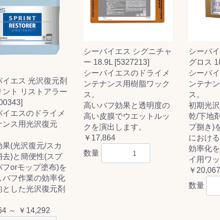
シーバイ
シーバイエス シグニチャ
ス(一般製品)
ンテナンス用樹
樹脂製品
クス
製品
ラ フロアケアシ
用・テラゾー・
ックス
ーナー
クリーナー
クリーナー
クス
樹脂製品
製品
ンテナンス用樹
ー製品
商品
品
商品
グロス 18L
ー 18.9L [5327213]
剤
ート用
ス
シーバイ
シーバイエスのドライメ
バイエス 光沢復元剤
ンテナン
ンテナンス用樹脂ワック
式モップ
イヤー
ッチメント
布
リント リストアラー
ス。
ス。
式用)
00343]
キューム
イトバキューム
スタイプ
ード
ポリッシャー
初期光沢
高いバフ効果と透明度の
バイエスのドライメ
乾/下地
高い皮膜でウエットルッ
ナンス用光沢復元
プ捌き)
クを演出します。
における
￥17,864
果(光沢復元/スカ
効率化を
数量
ス
去)と簡便性(スプ
イ用ワッ
フorモップ塗布)を
￥20,06
しバフ作業の効率化
数量
的とした光沢復元剤
。
64 ～ ￥14,292