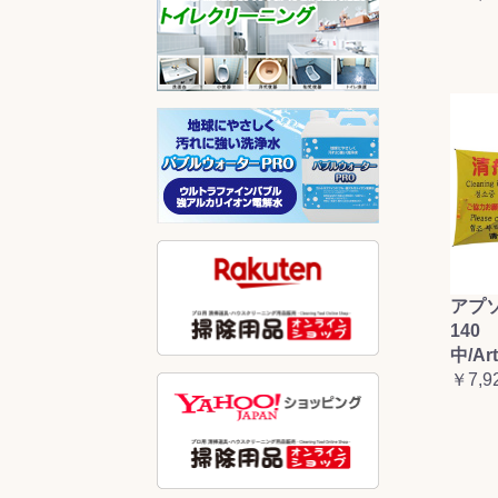
アプ
140 
中/Ar
￥7,9