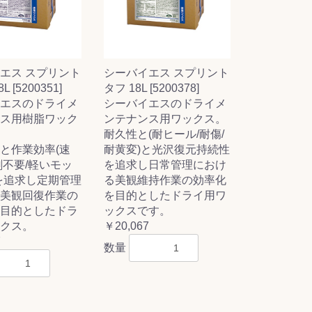
エス スプリント
シーバイエス スプリント
 [5200351]
タフ 18L [5200378]
エスのドライメ
シーバイエスのドライメ
ス用樹脂ワック
ンテナンス用ワックス。
耐久性と(耐ヒール/耐傷/
と作業効率(速
耐黄変)と光沢復元持続性
剤不要/軽いモッ
を追求し日常管理におけ
を追求し定期管理
る美観維持作業の効率化
美観回復作業の
を目的としたドライ用ワ
目的としたドラ
ックスです。
クス。
￥20,067
7
数量