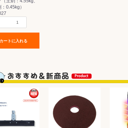
（主剤：4.55kg、
：0.45kg）
027
カートに入れる