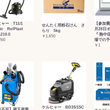
ャー T11/1
【参加費
せんたく用粉石けん さ
sic Re!Plast
月28日
らり 5kg
-210.0
『 熱中
￥1,650
260
場での予
￥1
ケルヒャー BD35/15C
引不可】蔵王産業