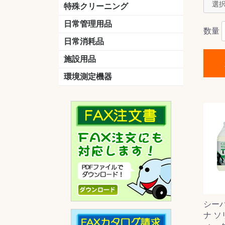
洗剤
道具
バスクリーナー
カビ取り剤
スポンジ
特殊クリーニング
石材
エアコン
外壁
その他
洗浄剤
リンス&中和剤
洗浄ツール
洗浄シート
洗浄
道具
日常管理用品
数量
剤
クリーナー
洗濯用洗剤
油汚れ落とし
サビ取り剤
タバコ専用消臭
日常消耗品
トイレットペーパー
ペーパータオル
便座除菌クリーナー
ポリ袋
施設用品
マット・他
ベンチ
灰皿
傘立
くず入れ
環境測定機器
残留塩素測定器
空気環境測定器
粉じん計
風速計
温湿度計
シー
ナ 