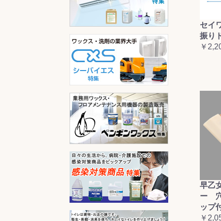
セイ
振り
￥2,2
早乙
ー 
ップ
￥2,0