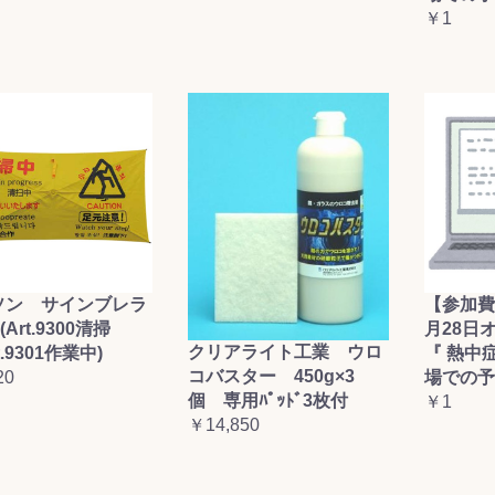
￥1
お買い物を続ける
カートへ進む
ソン サインブレラ
【参加費
(Art.9300清掃
月28日
クリアライト工業 ウロ
t.9301作業中)
『 熱中
コバスター 450g×3
20
場での予
個 専用ﾊﾟｯﾄﾞ3枚付
￥1
￥14,850