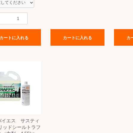
&前処理
カートに入れる
カートに入れる
カ
バイエス サスティ
ソリッドシールトラフ