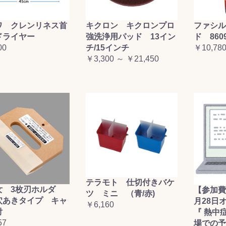
ワ クレンリネス首
キクロン キクロンプロ
ファシル
ドライヤー
強洗浄用パッド 13イン
ド 860
00
チ/15インチ
￥10,78
￥3,300 ～ ￥21,450
テラモト 仕切付きバケ
女 3枚刃ホルダ
【参加費
ツ ミニ （青/赤)
穴あきタイプ キャ
月28日
￥6,160
付
『 熱中
57
場での予