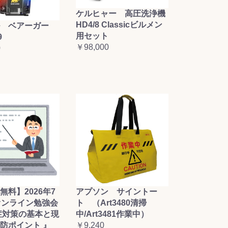
ケルヒャー 高圧洗浄機
HD4/8 Classicビルメン
 ベアーガー
用セット
9
￥98,000
0
無料】2026年7
アプソン サイントー
オンライン勉強会
ト （Art3480清掃
症対策の基本と現
中/Art3481作業中）
防ポイント 』
￥9,240