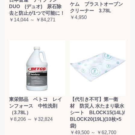
ケム ブラストオーブン
DUO (デュオ) 尿石除
クリーナー 3.78L
去と防止が1つで可能に！
￥4,950
￥14,044 ～ ￥84,271
東栄部品 ベトコ レイ
【代引き不可】第一衛
ンフォース 中性洗剤
材 防災人 水たまり吸水
（3.78L）
シート BLOCK15(14L)/
￥8,206 ～ ￥32,824
BLOCK20(19L)(10枚×5
袋)
￥49,500 ～ ￥62,700