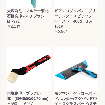
大塚刷毛 マルテー東北
ビアンコジャパン ブリ
石橋洗浄マルチブラシ
ーチング・スピリッツ・
MT-971
ペースト 400g BS-
￥2,149
101P
￥2,904
大塚刷毛 プラグレ
モアマン ゲッコーパッ
赤 (30/40/50/60/70mm)
ドホルダー/フグパッド/マ
￥550 ～ ￥957
イクログラスパッド/スチ