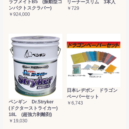
ラブメイトB5 (振動型コ
リーナースリム 3本入
ンパクトスクラバー)
￥729
￥924,000
日本レヂボン ドラゴン
ペーパーセット
ペンギン Dr.Stryker
￥6,743
(ドクターストライカー)
18L (超強力剥離剤)
￥19,030