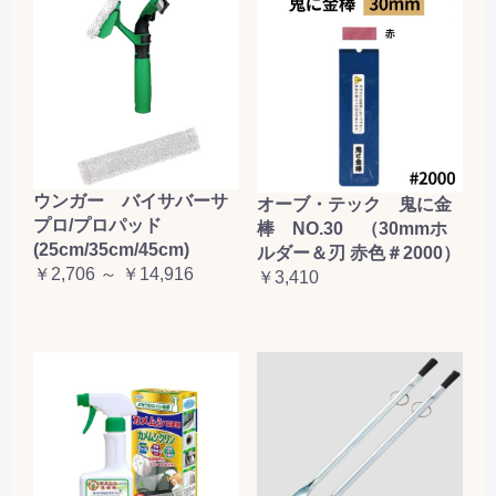
お買い物を続ける
カートへ進む
ウンガー バイサバーサ
オーブ・テック 鬼に金
プロ/プロパッド
棒 NO.30 （30mmホ
(25cm/35cm/45cm)
ルダー＆刃 赤色＃2000）
￥2,706 ～ ￥14,916
￥3,410