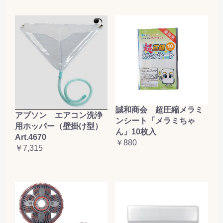
誠和商会 超圧縮メラミ
アプソン エアコン洗浄
ンシート「メラミちゃ
用ホッパー（壁掛け型）
ん」10枚入
Art.4670
￥880
￥7,315