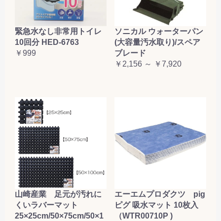
緊急水なし非常用トイレ
ソニカル ウォーターパン
10回分 HED-6763
(大容量汚水取り)/スペア
￥999
ブレード
￥2,156 ～ ￥7,920
山崎産業 足元が汚れに
エーエムプロダクツ pig
くいラバーマット
ピグ 吸水マット 10枚入
25×25cm/50×75cm/50×1
（WTR00710P )