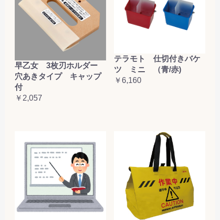
テラモト 仕切付きバケ
早乙女 3枚刃ホルダー
ツ ミニ （青/赤)
穴あきタイプ キャップ
￥6,160
付
￥2,057