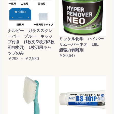
ナルビー ガラススクレ
ーパー ブルー キャッ
ミッケル化学 ハイパー
プ付き (1枚刃/2枚刃/3枚
リムーバーネオ 18L
刃/4枚刃) 1枚刃用キャ
超強力剥離剤
ップのみ
￥20,647
￥298 ～ ￥2,580