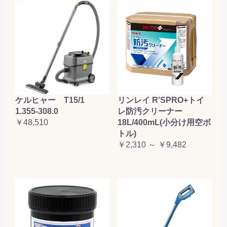
ケルヒャー T15/1
リンレイ R'SPRO+トイ
1.355-308.0
レ防汚クリーナー
￥48,510
18L/400mL(小分け用空ボ
トル)
￥2,310 ～ ￥9,482