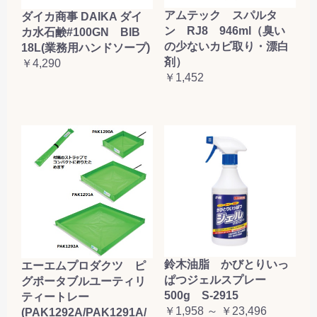
アムテック スパルタ
ダイカ商事 DAIKA ダイ
ン RJ8 946ml（臭い
カ水石鹸#100GN BIB
の少ないカビ取り・漂白
18L(業務用ハンドソープ)
剤）
￥4,290
￥1,452
鈴木油脂 かびとりいっ
エーエムプロダクツ ピ
ぱつジェルスプレー
グポータブルユーティリ
500g S-2915
ティートレー
￥1,958 ～ ￥23,496
(PAK1292A/PAK1291A/