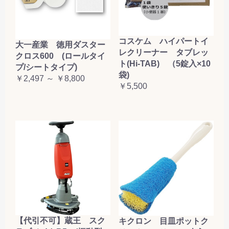
コスケム ハイパートイ
大一産業 徳用ダスター
レクリーナー タブレッ
クロス600 (ロールタイ
ト(Hi-TAB) （5錠入×10
プ/シートタイプ)
袋)
￥2,497 ～ ￥8,800
￥5,500
【代引不可】蔵王 スク
キクロン 目皿ポットク