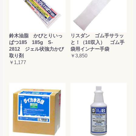
鈴木油脂 かびとりいっ
リスダン ゴム手サラッ
ぱつ185 185g S-
と！（10双入） ゴム手
2812 ジェル状強力かび
袋用インナー手袋
取り剤
￥3,850
￥1,177