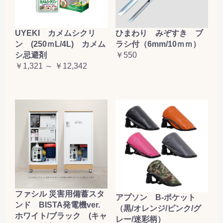
UYEKI カメムシクリ
ひまわり みぞすき ブ
ン (250ｍL/4L) カメム
ラシ付（6mm/10ｍｍ）
シ忌避剤
￥550
￥1,321 ～ ￥12,342
ファシル 災害用備蓄スタ
アプソン B-ポケット
ンド BISTA発電機ver.
（黒/オレンジ/ピンク/グ
ホワイト/ブラック (キャ
レー/迷彩柄）