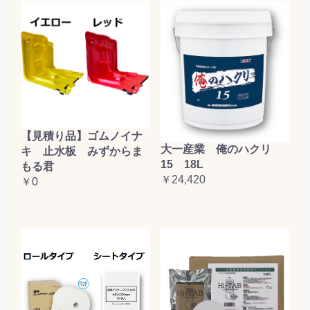
【見積り品】ゴムノイナ
大一産業 俺のハクリ
キ 止水板 みずからま
15 18L
もる君
￥24,420
￥0