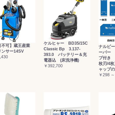
ケルヒャー BD35/15C
引不可】蔵王産業
ナルビー
Classic Bp 3.137-
ンサー14SV
ーパー 
393.0 バッテリー＆充
,430
プ付き (
電器込 (床洗浄機)
枚刃/4
￥392,700
ャップの
￥298 ～