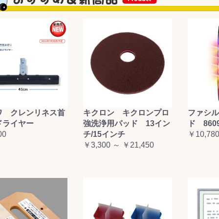
&前処理
ワ クレンリネス首
キクロン キクロンプロ
ファシル
ドライヤー
強洗浄用パッド 13イン
ド 860
00
チ/15インチ
￥10,78
￥3,300 ～ ￥21,450