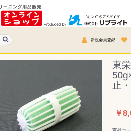
新規会員登録
東
50
止・
￥8,
商品コ