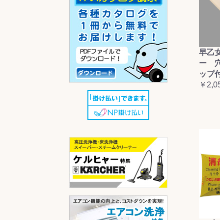
早乙
ー 
ップ
￥2,0