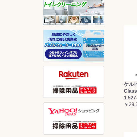
ケルヒ
Clas
1.527
￥29,