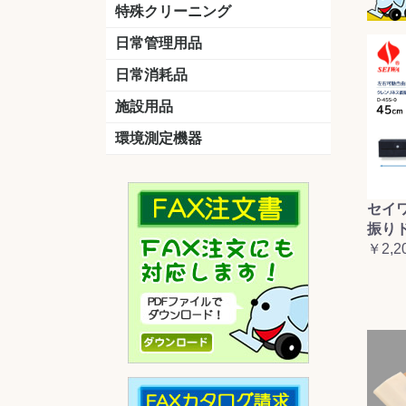
洗剤
道具
バスクリーナー
カビ取り剤
スポンジ
特殊クリーニング
石材
エアコン
外壁
その他
洗浄剤
リンス&中和剤
洗浄ツール
洗浄シート
洗浄
道具
日常管理用品
剤
クリーナー
洗濯用洗剤
油汚れ落とし
サビ取り剤
タバコ専用消臭
日常消耗品
トイレットペーパー
ペーパータオル
便座除菌クリーナー
ポリ袋
施設用品
マット・他
ベンチ
灰皿
傘立
くず入れ
環境測定機器
残留塩素測定器
空気環境測定器
粉じん計
風速計
温湿度計
セイ
振り
￥2,2