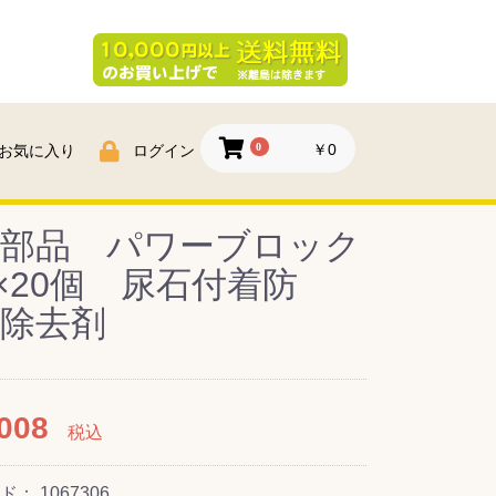
0
￥0
お気に入り
ログイン
栄部品 パワーブロック
g×20個 尿石付着防
除去剤
008
税込
ード：
1067306