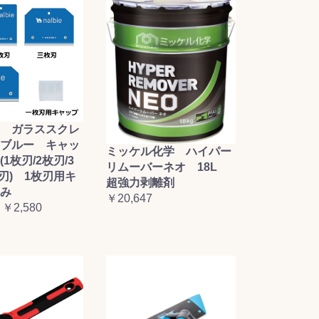
 ガラススクレ
ブルー キャッ
ミッケル化学 ハイパー
1枚刃/2枚刃/3
リムーバーネオ 18L
枚刃) 1枚刃用キ
超強力剥離剤
み
￥20,647
 ￥2,580