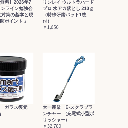
無料】2026年7
リンレイ ウルトラハード
オンライン勉強会
プロ 水アカ落とし 210ｇ
症対策の基本と現
（特殊研磨パット1枚
防ポイント 』
付）
￥1,650
大一産業 E-スクラブラ
 ガラス復元
ンチャー (充電式小型ポ
g
リッシャー)
￥32,780