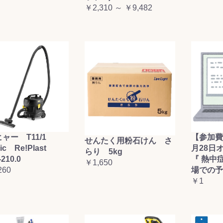
￥2,310 ～ ￥9,482
お買い物を続ける
カートへ進む
ャー T11/1
【参加費
せんたく用粉石けん さ
sic Re!Plast
月28日
らり 5kg
-210.0
『 熱中
￥1,650
260
場での予
￥1