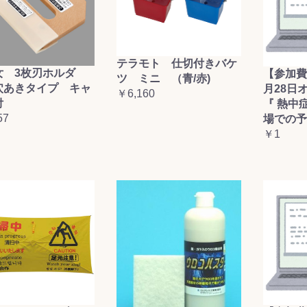
テラモト 仕切付きバケ
女 3枚刃ホルダ
【参加費
ツ ミニ （青/赤)
穴あきタイプ キャ
月28日
￥6,160
付
『 熱中
57
場での予
￥1