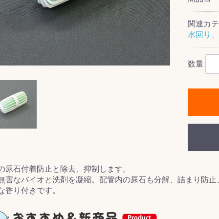
関連カテ
水回り、
ス(一般製品)
ンテナンス用樹
樹脂製品
クス
製品
ラ フロアケアシ
用・テラゾー・
ックス
ーナー
クリーナー
クリーナー
クス
樹脂製品
製品
ンテナンス用樹
ー製品
商品
品
商品
剤
ート用
ス
数量
式モップ
イヤー
ッチメント
布
式用)
キューム
イトバキューム
スタイプ
ード
ポリッシャー
ス
の尿石付着防止と除去、抑制します。
無害なバイオと洗剤を凝縮。配管内の尿石も分解、詰まり防止
な香り付きです。