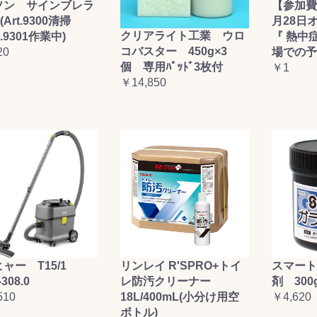
ソン サインブレラ
【参加費
(Art.9300清掃
月28日
クリアライト工業 ウロ
t.9301作業中)
『 熱中
コバスター 450g×3
20
場での予
個 専用ﾊﾟｯﾄﾞ3枚付
￥1
￥14,850
ャー T15/1
リンレイ R'SPRO+トイ
スマート
-308.0
レ防汚クリーナー
剤 300
510
18L/400mL(小分け用空
￥4,620
ボトル)