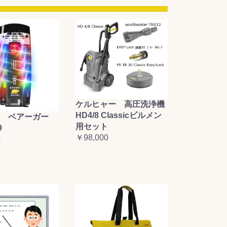
ケルヒャー 高圧洗浄機
HD4/8 Classicビルメン
 ベアーガー
用セット
9
￥98,000
0