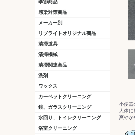
季節商品
感染対策商品
おう吐物
除菌洗剤
うがい薬
マスク
手洗い石鹸
手指消毒
手袋
メーカー別
クオリティ
ニイタカ
シーバイエス
リンレイ
ペンギンワックス
横浜油脂工業
ミッケル化学（旧：スイショウ
ユシロ化学
コニシ
つやげん
ダイカ商事
スリーエムジャパン
山崎産業
テラモト
セイワ
エトレー
ラバーメイド
ジャパックス
日本サニパック
ケルヒャー
マキタ
ショーワグローブ
花王
サラヤ
アルボース
コスケム
ミヤキ
紺商
信徳ポミー
樹脂ワック
下地剤
ドライメ
水性・半
油性ワッ
特殊用途
ニュート
天然石材
木床用ワ
床用クリ
剥離剤
植物油用
鉱物油用
その他
樹脂ワッ
水性・半
下地剤
特殊用途
ドライメ
クリーナ
ハクリ剤
石材床用
木床用商
日常管理
リブライトオリジナル商品
＆ユーホー）
脂仕上げ
ステム
コンクリ
脂ワック
LLオレンジクリーナー
LL油脂専用クリーナー
LLワックスモップ
LL-21
マーベラスiL
清掃道具
ほうき
ちりとり
モップ及び関連品
モップ
ハードフロア用ダストモップ
テラモト
その他
ワンタッチ
水切りドラ
その他アタ
関連商品
ワックス塗
清掃機械
(ワンタッチ
掃除機
高圧洗浄機
吸水機
カーペット用マシン
送風機
ポリッシャー
ポリッシャー・自動床洗浄機用
掃除機用紙パック
その他
ドライバ
アップラ
コードレ
階段用
スタンダ
高速回転
ハンディ
関連商品
清掃関連商品
パッド
ダストカート
台車
移動式バレット
脚立
モップハンガー
サインボード
光沢計
カーペット汚染度計
洗剤
床用表面洗浄剤
ハクリ剤
厨房用
工場用
石材用
サビ用
木材用
タイル用
外壁用
壁面用
手あか用
病院用
除菌用
ワックス
樹脂ワックス
半樹脂ワックス
フローリング用
病院用ワックス
中性ワックス
石材用
木床用
その他
シーバイエス
リンレイ
ペンギンワック
コニシ
スイショウ
ユシロ
信徳ポミー
その他
カーペットクリーニング
小便器
洗剤
ブラシ
パット
その他
ガム除去剤
シミ抜き剤
鏡、ガラスクリーニング
人体に
ガラスワイパー
シャンパー(ウオッシャー)
ガラススクイジー
ケレン
ツールホルダー
洗剤
天井・高所作業
うろこ取り
爽やか
水回り、トイレクリーニング
洗剤
尿石除去剤
水アカ除去剤
排水管つまり除去剤
消臭・防臭剤
道具
ブラシ
ラバーカップ
水アカ除去
浴室クリーニング