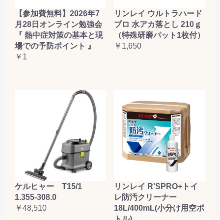
【参加費無料】2026年7
リンレイ ウルトラハード
月28日オンライン勉強会
プロ 水アカ落とし 210ｇ
『 熱中症対策の基本と現
（特殊研磨パット1枚付）
場での予防ポイント 』
￥1,650
￥1
ケルヒャー T15/1
リンレイ R'SPRO+トイ
1.355-308.0
レ防汚クリーナー
￥48,510
18L/400mL(小分け用空ボ
トル)