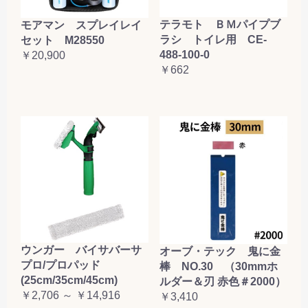
お買い物を続ける
カートへ進む
テラモト ＢＭパイプブ
モアマン スプレイレイ
ラシ トイレ用 CE-
セット M28550
488-100-0
￥20,900
￥662
ウンガー バイサバーサ
オーブ・テック 鬼に金
プロ/プロパッド
棒 NO.30 （30mmホ
(25cm/35cm/45cm)
ルダー＆刃 赤色＃2000）
￥2,706 ～ ￥14,916
￥3,410