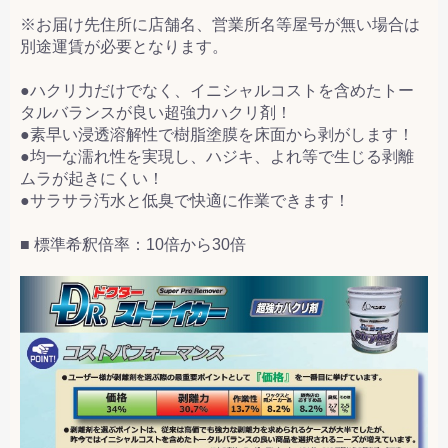
※お届け先住所に店舗名、営業所名等屋号が無い場合は
別途運賃が必要となります。
●ハクリ力だけでなく、イニシャルコストを含めたトー
タルバランスが良い超強力ハクリ剤！
●素早い浸透溶解性で樹脂塗膜を床面から剥がします！
●均一な濡れ性を実現し、ハジキ、よれ等で生じる剥離
ムラが起きにくい！
●サラサラ汚水と低臭で快適に作業できます！
■ 標準希釈倍率：10倍から30倍