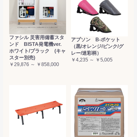
ファシル 災害用備蓄スタ
アプソン B-ポケット
ンド BISTA発電機ver.
（黒/オレンジ/ピンク/グ
ホワイト/ブラック (キャ
レー/迷彩柄）
スター別売)
￥4,235 ～ ￥5,005
￥29,876 ～ ￥858,000