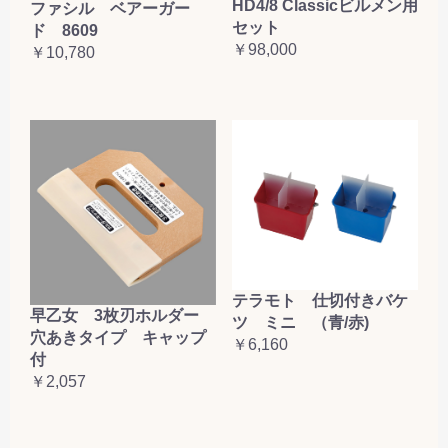
HD4/8 Classicビルメン用
ファシル ベアーガー
セット
ド 8609
￥98,000
￥10,780
テラモト 仕切付きバケ
早乙女 3枚刃ホルダー
ツ ミニ （青/赤)
穴あきタイプ キャップ
￥6,160
付
￥2,057