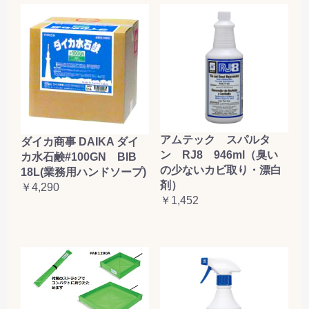
アムテック スパルタ
ダイカ商事 DAIKA ダイ
ン RJ8 946ml（臭い
カ水石鹸#100GN BIB
の少ないカビ取り・漂白
18L(業務用ハンドソープ)
剤）
￥4,290
￥1,452