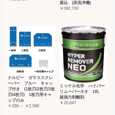
器込 (床洗浄機)
￥392,700
ナルビー ガラススクレ
ーパー ブルー キャッ
ミッケル化学 ハイパー
プ付き (1枚刃/2枚刃/3枚
リムーバーネオ 18L
刃/4枚刃) 1枚刃用キャ
超強力剥離剤
ップのみ
￥20,647
￥298 ～ ￥2,580