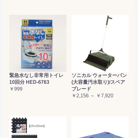
緊急水なし非常用トイレ
ソニカル ウォーターパン
10回分 HED-6763
(大容量汚水取り)/スペア
￥999
ブレード
￥2,156 ～ ￥7,920