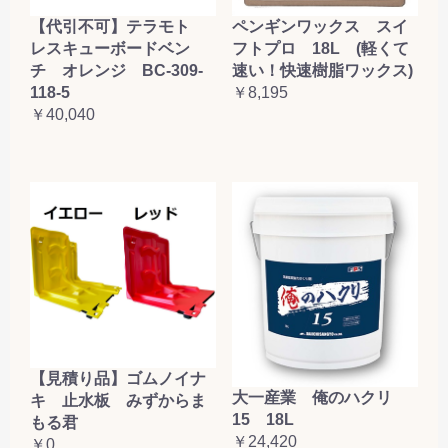
【代引不可】テラモト
ペンギンワックス スイ
レスキューボードベン
フトプロ 18L (軽くて
チ オレンジ BC-309-
速い！快速樹脂ワックス)
118-5
￥8,195
￥40,040
【見積り品】ゴムノイナ
大一産業 俺のハクリ
キ 止水板 みずからま
15 18L
もる君
￥24,420
￥0