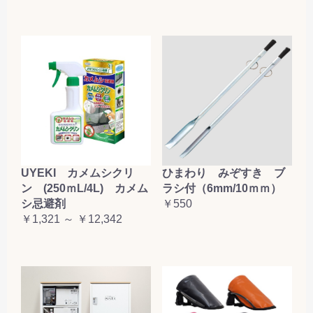
UYEKI カメムシクリ
ひまわり みぞすき ブ
ン (250ｍL/4L) カメム
ラシ付（6mm/10ｍｍ）
シ忌避剤
￥550
￥1,321 ～ ￥12,342