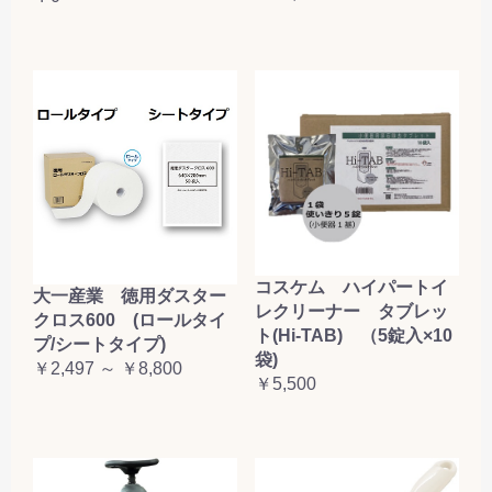
コスケム ハイパートイ
大一産業 徳用ダスター
レクリーナー タブレッ
クロス600 (ロールタイ
ト(Hi-TAB) （5錠入×10
プ/シートタイプ)
袋)
￥2,497 ～ ￥8,800
￥5,500