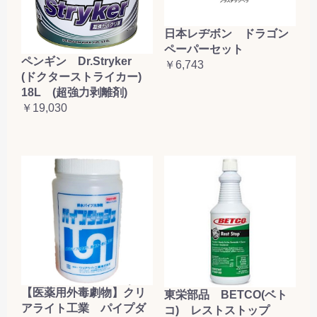
日本レヂボン ドラゴン
ペーパーセット
ペンギン Dr.Stryker
￥6,743
(ドクターストライカー)
18L (超強力剥離剤)
￥19,030
【医薬用外毒劇物】クリ
東栄部品 BETCO(ベト
アライト工業 パイプダ
コ) レストストップ