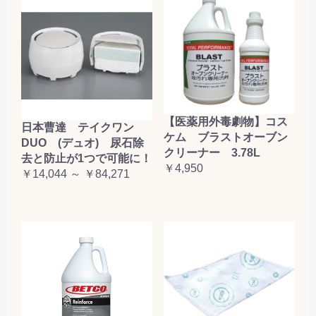
【医薬用外毒劇物】コス
日本曹達 テイクワン
ケム ブラストオーブン
DUO (デュオ) 尿石除
クリーナー 3.78L
去と防止が1つで可能に！
￥4,950
￥14,044 ～ ￥84,271