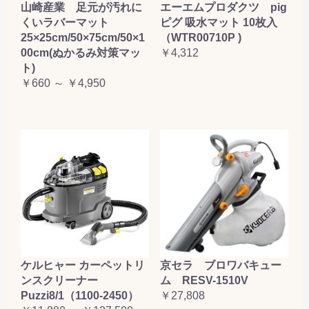
山崎産業 足元が汚れに
エーエムプロダクツ pig
くいラバーマット
ピグ 吸水マット 10枚入
25×25cm/50×75cm/50×1
（WTR00710P )
00cm(ぬかるみ対策マッ
￥4,312
ト)
￥660 ～ ￥4,950
ケルヒャー カーペットリ
京セラ ブロワバキュー
ンスクリーナー
ム RESV-1510V
Puzzi8/1（1100-2450）
￥27,808