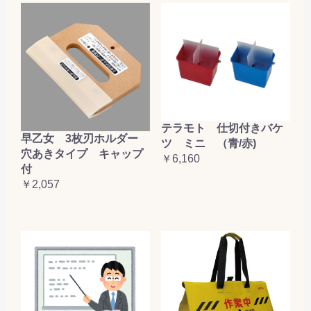
テラモト 仕切付きバケ
早乙女 3枚刃ホルダー
ツ ミニ （青/赤)
穴あきタイプ キャップ
￥6,160
付
￥2,057