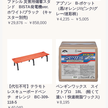
ファシル 災害用備蓄スタ
アプソン B-ポケット
ンド BISTA発電機ver.
（黒/オレンジ/ピンク/グ
ホワイト/ブラック (キャ
レー/迷彩柄）
スター別売)
￥4,235 ～ ￥5,005
￥29,876 ～ ￥858,000
【代引不可】テラモト
ペンギンワックス スイ
レスキューボードベン
フトプロ 18L (軽くて
チ オレンジ BC-309-
速い！快速樹脂ワックス)
118-5
￥8,195
￥40,040