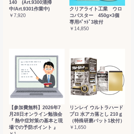
140 (Art.9300清掃
クリアライト工業 ウロ
中/Art.9301作業中)
コバスター 450g×3個
￥7,920
専用ﾊﾟｯﾄﾞ3枚付
￥14,850
【参加費無料】2026年7
リンレイ ウルトラハード
月28日オンライン勉強会
プロ 水アカ落とし 210ｇ
『 熱中症対策の基本と現
（特殊研磨パット1枚付）
場での予防ポイント 』
￥1,650
￥1