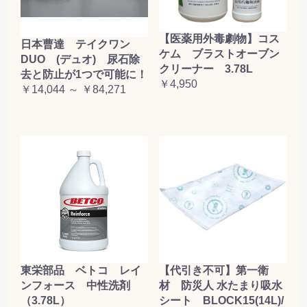
【医薬用外毒劇物】コス
日本曹達 テイクワン
ケム ブラストオーブン
DUO (デュオ) 尿石除
クリーナー 3.78L
去と防止が1つで可能に！
￥4,950
￥14,044 ～ ￥84,271
東栄部品 ベトコ レイ
【代引き不可】第一衛
ンフォース 中性洗剤
材 防災人 水たまり吸水
（3.78L）
シート BLOCK15(14L)/