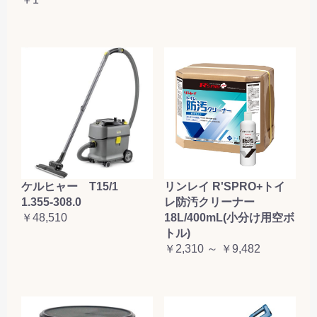
ケルヒャー T15/1
リンレイ R'SPRO+トイ
1.355-308.0
レ防汚クリーナー
￥48,510
18L/400mL(小分け用空ボ
トル)
￥2,310 ～ ￥9,482