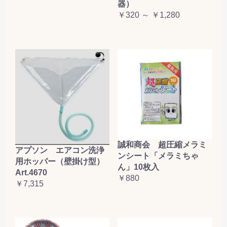
器）
￥320 ～ ￥1,280
誠和商会 超圧縮メラミ
アプソン エアコン洗浄
ンシート「メラミちゃ
用ホッパー（壁掛け型）
ん」10枚入
Art.4670
￥880
￥7,315