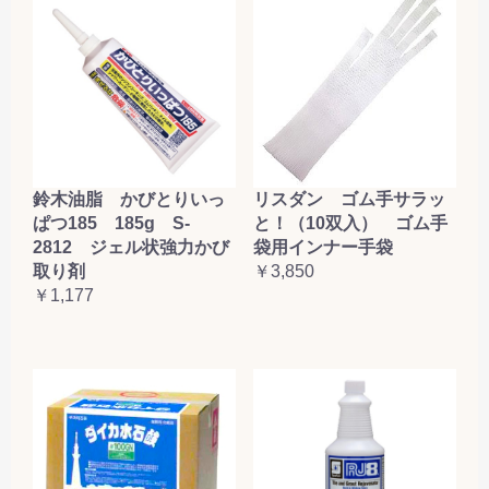
鈴木油脂 かびとりいっ
リスダン ゴム手サラッ
ぱつ185 185g S-
と！（10双入） ゴム手
2812 ジェル状強力かび
袋用インナー手袋
取り剤
￥3,850
￥1,177