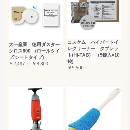
コスケム ハイパートイ
大一産業 徳用ダスター
レクリーナー タブレッ
クロス600 (ロールタイ
ト(Hi-TAB) （5錠入×10
プ/シートタイプ)
袋)
￥2,497 ～ ￥8,800
￥5,500