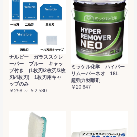
ナルビー ガラススクレ
ーパー ブルー キャッ
ミッケル化学 ハイパー
プ付き (1枚刃/2枚刃/3枚
リムーバーネオ 18L
刃/4枚刃) 1枚刃用キャ
超強力剥離剤
ップのみ
￥20,647
￥298 ～ ￥2,580