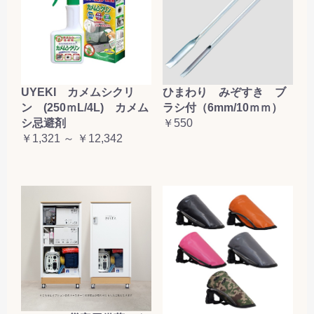
お買い物を続ける
カートへ進む
UYEKI カメムシクリ
ひまわり みぞすき ブ
ン (250ｍL/4L) カメム
ラシ付（6mm/10ｍｍ）
シ忌避剤
￥550
￥1,321 ～ ￥12,342