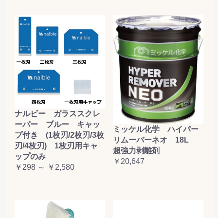
ナルビー ガラススクレ
ーパー ブルー キャッ
ミッケル化学 ハイパー
プ付き (1枚刃/2枚刃/3枚
リムーバーネオ 18L
刃/4枚刃) 1枚刃用キャ
超強力剥離剤
ップのみ
￥20,647
￥298 ～ ￥2,580