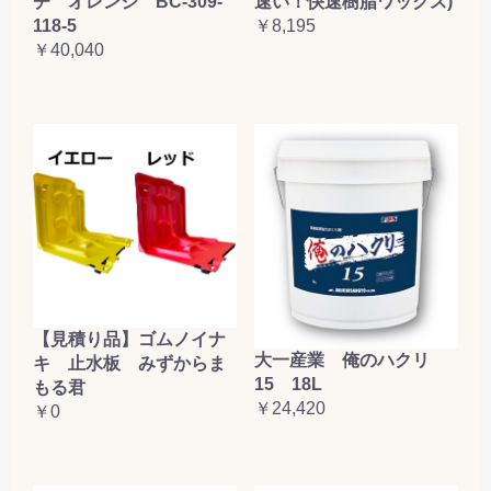
チ オレンジ BC-309-
速い！快速樹脂ワックス)
118-5
￥8,195
￥40,040
【見積り品】ゴムノイナ
大一産業 俺のハクリ
キ 止水板 みずからま
15 18L
もる君
￥24,420
￥0