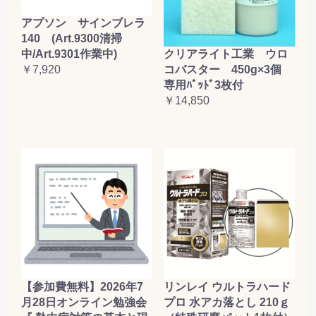
アプソン サインブレラ
140 (Art.9300清掃
クリアライト工業 ウロ
中/Art.9301作業中)
コバスター 450g×3個
￥7,920
専用ﾊﾟｯﾄﾞ3枚付
￥14,850
【参加費無料】2026年7
リンレイ ウルトラハード
月28日オンライン勉強会
プロ 水アカ落とし 210ｇ