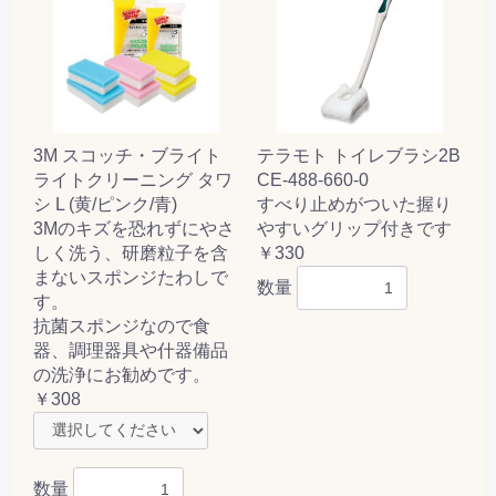
3M スコッチ・ブライト
テラモト トイレブラシ2B
ライトクリーニング タワ
CE-488-660-0
シ L (黄/ピンク/青)
すべり止めがついた握り
3Mのキズを恐れずにやさ
やすいグリップ付きです
しく洗う、研磨粒子を含
￥330
まないスポンジたわしで
数量
す。
抗菌スポンジなので食
器、調理器具や什器備品
の洗浄にお勧めです。
￥308
数量