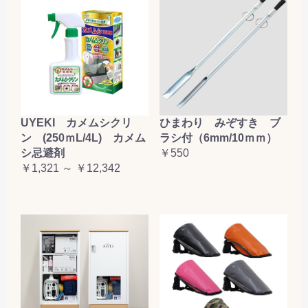
UYEKI カメムシクリ
ひまわり みぞすき ブ
ン (250ｍL/4L) カメム
ラシ付（6mm/10ｍｍ）
シ忌避剤
￥550
￥1,321 ～ ￥12,342