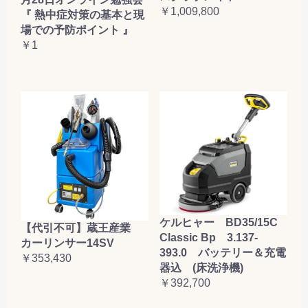
￥1,009,800
『 熱中症対策の基本と現
場での予防ポイント 』
￥1
ケルヒャー BD35/15C
【代引不可】蔵王産業
Classic Bp 3.137-
カーリンサー14SV
393.0 バッテリー＆充電
￥353,430
器込 (床洗浄機)
￥392,700