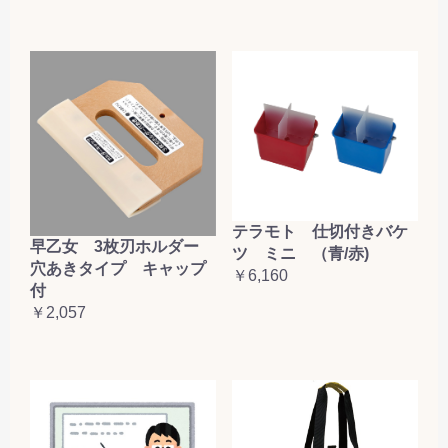
テラモト 仕切付きバケ
早乙女 3枚刃ホルダー
ツ ミニ （青/赤)
穴あきタイプ キャップ
￥6,160
付
￥2,057