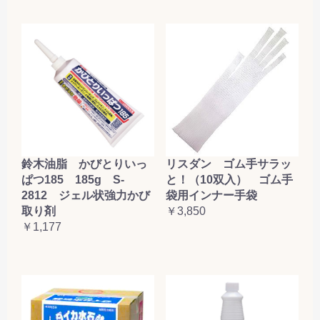
鈴木油脂 かびとりいっ
リスダン ゴム手サラッ
ぱつ185 185g S-
と！（10双入） ゴム手
2812 ジェル状強力かび
袋用インナー手袋
取り剤
￥3,850
￥1,177