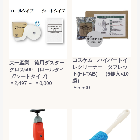
コスケム ハイパートイ
大一産業 徳用ダスター
レクリーナー タブレッ
クロス600 (ロールタイ
ト(Hi-TAB) （5錠入×10
プ/シートタイプ)
袋)
￥2,497 ～ ￥8,800
￥5,500