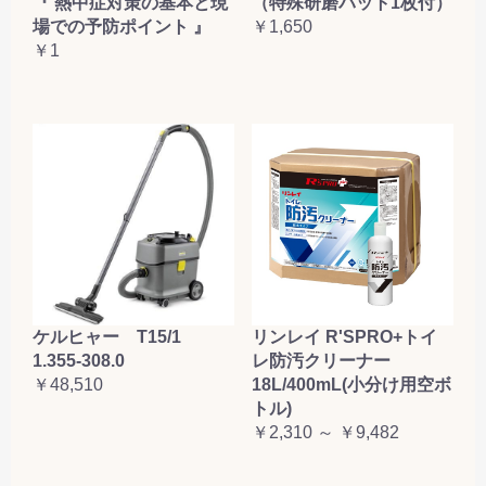
『 熱中症対策の基本と現
（特殊研磨パット1枚付）
場での予防ポイント 』
￥1,650
￥1
ケルヒャー T15/1
リンレイ R'SPRO+トイ
1.355-308.0
レ防汚クリーナー
￥48,510
18L/400mL(小分け用空ボ
トル)
￥2,310 ～ ￥9,482