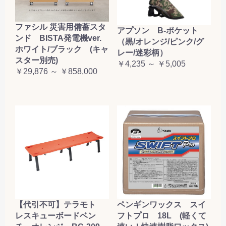
ファシル 災害用備蓄スタ
アプソン B-ポケット
ンド BISTA発電機ver.
（黒/オレンジ/ピンク/グ
ホワイト/ブラック (キャ
レー/迷彩柄）
スター別売)
￥4,235 ～ ￥5,005
￥29,876 ～ ￥858,000
【代引不可】テラモト
ペンギンワックス スイ
レスキューボードベン
フトプロ 18L (軽くて