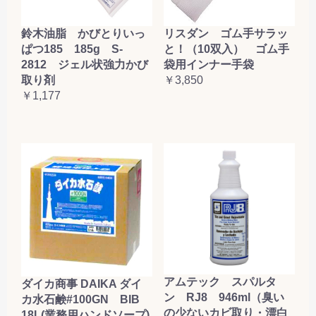
鈴木油脂 かびとりいっ
リスダン ゴム手サラッ
ぱつ185 185g S-
と！（10双入） ゴム手
2812 ジェル状強力かび
袋用インナー手袋
取り剤
￥3,850
￥1,177
アムテック スパルタ
ダイカ商事 DAIKA ダイ
ン RJ8 946ml（臭い
カ水石鹸#100GN BIB
の少ないカビ取り・漂白
18L(業務用ハンドソープ)