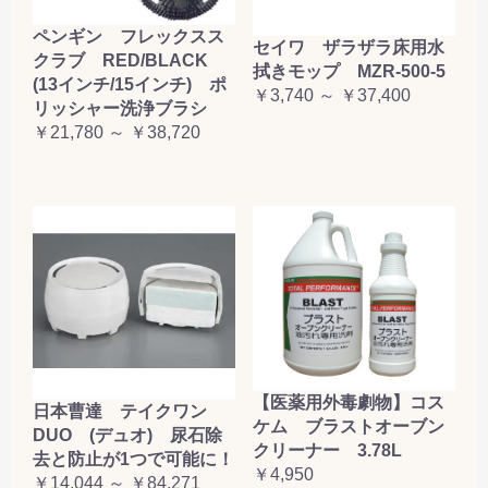
ペンギン フレックスス
セイワ ザラザラ床用水
クラブ RED/BLACK
拭きモップ MZR-500-5
(13インチ/15インチ) ポ
￥3,740 ～ ￥37,400
リッシャー洗浄ブラシ
￥21,780 ～ ￥38,720
【医薬用外毒劇物】コス
日本曹達 テイクワン
ケム ブラストオーブン
DUO (デュオ) 尿石除
クリーナー 3.78L
去と防止が1つで可能に！
￥4,950
￥14,044 ～ ￥84,271