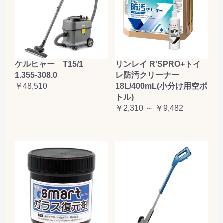
ケルヒャー T15/1
リンレイ R'SPRO+トイ
1.355-308.0
レ防汚クリーナー
￥48,510
18L/400mL(小分け用空ボ
トル)
￥2,310 ～ ￥9,482