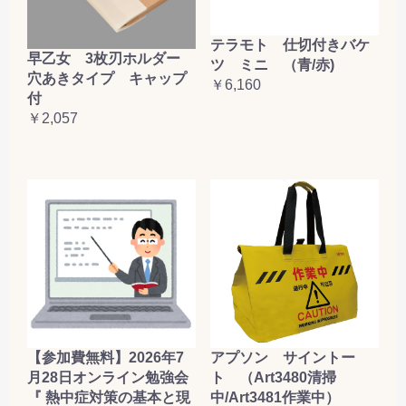
テラモト 仕切付きバケ
早乙女 3枚刃ホルダー
ツ ミニ （青/赤)
穴あきタイプ キャップ
￥6,160
付
￥2,057
【参加費無料】2026年7
アプソン サイントー
月28日オンライン勉強会
ト （Art3480清掃
『 熱中症対策の基本と現
中/Art3481作業中）