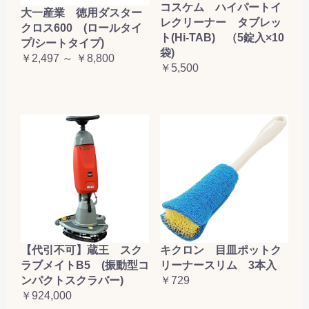
コスケム ハイパートイ
大一産業 徳用ダスター
レクリーナー タブレッ
クロス600 (ロールタイ
ト(Hi-TAB) （5錠入×10
プ/シートタイプ)
袋)
￥2,497 ～ ￥8,800
￥5,500
【代引不可】蔵王 スク
キクロン 目皿ポットク
ラブメイトB5 (振動型コ
リーナースリム 3本入
ンパクトスクラバー)
￥729
￥924,000