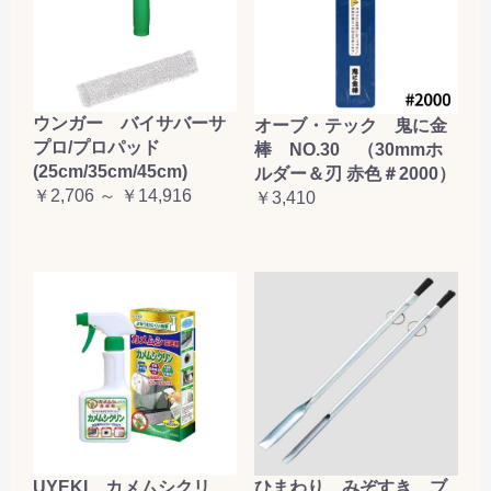
ウンガー バイサバーサ
オーブ・テック 鬼に金
プロ/プロパッド
棒 NO.30 （30mmホ
(25cm/35cm/45cm)
ルダー＆刃 赤色＃2000）
￥2,706 ～ ￥14,916
￥3,410
UYEKI カメムシクリ
ひまわり みぞすき ブ