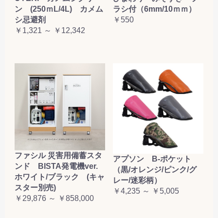
ン (250ｍL/4L) カメム
ラシ付（6mm/10ｍｍ）
シ忌避剤
￥550
￥1,321 ～ ￥12,342
ファシル 災害用備蓄スタ
アプソン B-ポケット
ンド BISTA発電機ver.
（黒/オレンジ/ピンク/グ
ホワイト/ブラック (キャ
レー/迷彩柄）
スター別売)
￥4,235 ～ ￥5,005
￥29,876 ～ ￥858,000