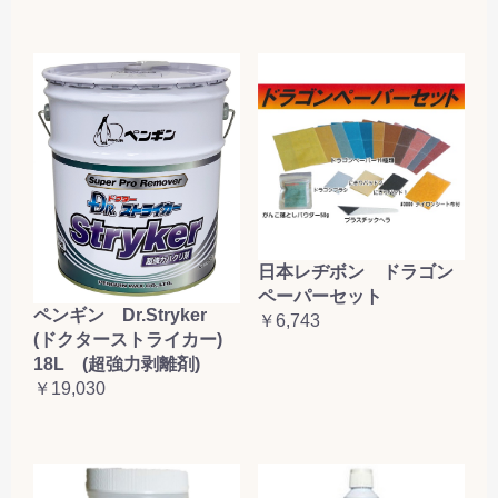
日本レヂボン ドラゴン
ペーパーセット
ペンギン Dr.Stryker
￥6,743
(ドクターストライカー)
18L (超強力剥離剤)
￥19,030