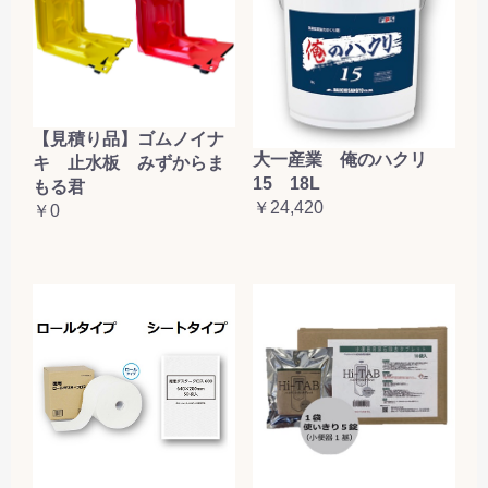
【見積り品】ゴムノイナ
大一産業 俺のハクリ
キ 止水板 みずからま
15 18L
もる君
￥24,420
￥0