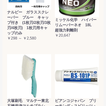
ナルビー ガラススクレ
ーパー ブルー キャッ
ミッケル化学 ハイパー
プ付き (1枚刃/2枚刃/3枚
リムーバーネオ 18L
刃/4枚刃) 1枚刃用キャ
超強力剥離剤
ップのみ
￥20,647
￥298 ～ ￥2,580
大塚刷毛 マルテー東北
ビアンコジャパン ブリ
石橋洗浄マルチブラシ
ーチング・スピリッツ・