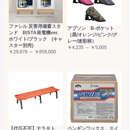
ファシル 災害用備蓄スタ
アプソン B-ポケット
ンド BISTA発電機ver.
（黒/オレンジ/ピンク/グ
ホワイト/ブラック (キャ
レー/迷彩柄）
スター別売)
￥4,235 ～ ￥5,005
￥29,876 ～ ￥858,000
【代引不可】テラモト
ペンギンワックス スイ