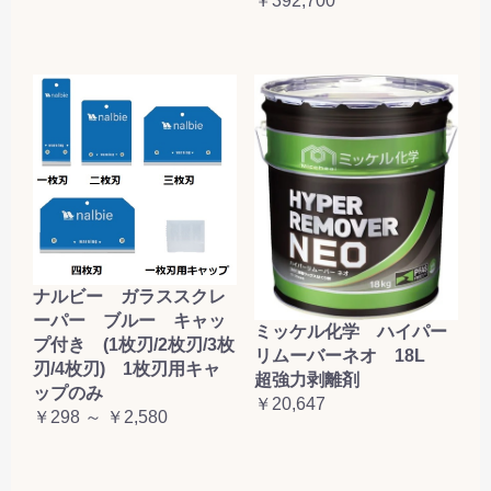
￥392,700
ナルビー ガラススクレ
ーパー ブルー キャッ
ミッケル化学 ハイパー
プ付き (1枚刃/2枚刃/3枚
リムーバーネオ 18L
刃/4枚刃) 1枚刃用キャ
超強力剥離剤
ップのみ
￥20,647
￥298 ～ ￥2,580