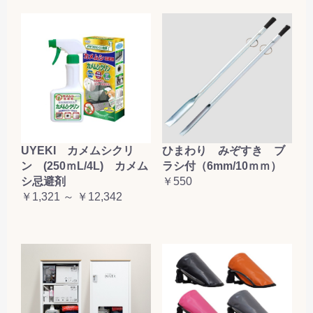
UYEKI カメムシクリ
ひまわり みぞすき ブ
ン (250ｍL/4L) カメム
ラシ付（6mm/10ｍｍ）
シ忌避剤
￥550
￥1,321 ～ ￥12,342