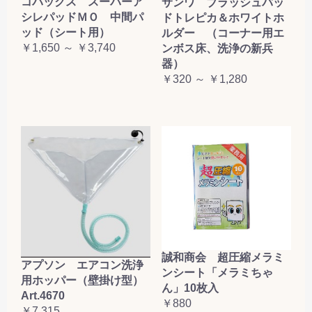
コバックス スーパーア
サンワ ブラッシュパッ
シレパッドＭＯ 中間パ
ドトレピカ＆ホワイトホ
ッド（シート用）
ルダー （コーナー用エ
￥1,650 ～ ￥3,740
ンボス床、洗浄の新兵
器）
￥320 ～ ￥1,280
誠和商会 超圧縮メラミ
アプソン エアコン洗浄
ンシート「メラミちゃ
用ホッパー（壁掛け型）
ん」10枚入
Art.4670
￥880
￥7,315