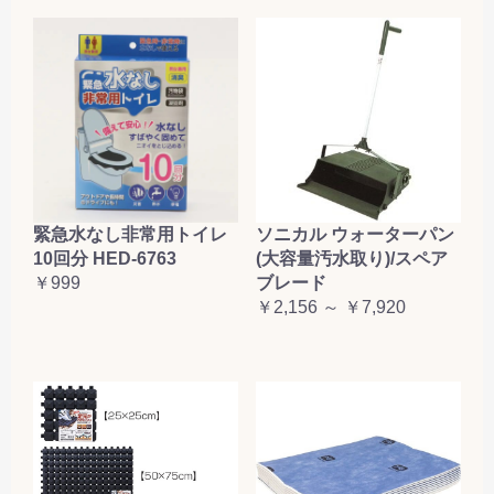
緊急水なし非常用トイレ
ソニカル ウォーターパン
10回分 HED-6763
(大容量汚水取り)/スペア
￥999
ブレード
￥2,156 ～ ￥7,920