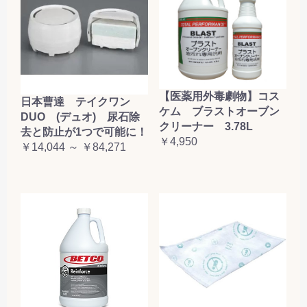
【医薬用外毒劇物】コス
日本曹達 テイクワン
ケム ブラストオーブン
DUO (デュオ) 尿石除
クリーナー 3.78L
去と防止が1つで可能に！
￥4,950
￥14,044 ～ ￥84,271