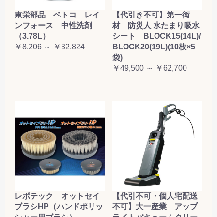
東栄部品 ベトコ レイ
【代引き不可】第一衛
ンフォース 中性洗剤
材 防災人 水たまり吸水
（3.78L）
シート BLOCK15(14L)/
￥8,206 ～ ￥32,824
BLOCK20(19L)(10枚×5
袋)
￥49,500 ～ ￥62,700
レボテック オットセイ
【代引不可・個人宅配送
ブラシHP（ハンドポリッ
不可】大一産業 アップ