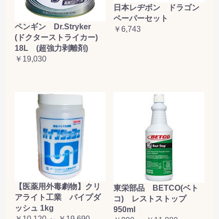
日本レヂボン ドラゴン
ペーパーセット
ペンギン Dr.Stryker
￥6,743
(ドクターストライカー)
18L (超強力剥離剤)
￥19,030
【医薬用外毒劇物】クリ
東栄部品 BETCO(ベト
アライト工業 パイプダ
コ) レストストップ
ッシュ 1kg
950ml
￥10,120 ～ ￥19,690