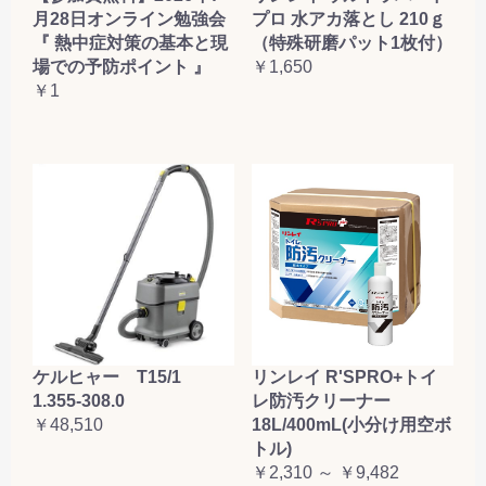
月28日オンライン勉強会
プロ 水アカ落とし 210ｇ
『 熱中症対策の基本と現
（特殊研磨パット1枚付）
場での予防ポイント 』
￥1,650
￥1
ケルヒャー T15/1
リンレイ R'SPRO+トイ
1.355-308.0
レ防汚クリーナー
￥48,510
18L/400mL(小分け用空ボ
トル)
￥2,310 ～ ￥9,482