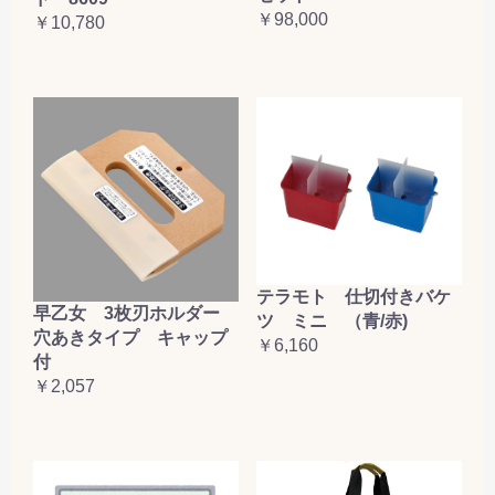
￥98,000
￥10,780
テラモト 仕切付きバケ
早乙女 3枚刃ホルダー
ツ ミニ （青/赤)
穴あきタイプ キャップ
￥6,160
付
￥2,057