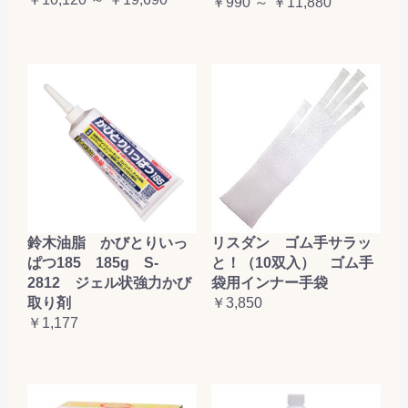
￥990 ～ ￥11,880
鈴木油脂 かびとりいっ
リスダン ゴム手サラッ
ぱつ185 185g S-
と！（10双入） ゴム手
2812 ジェル状強力かび
袋用インナー手袋
取り剤
￥3,850
￥1,177