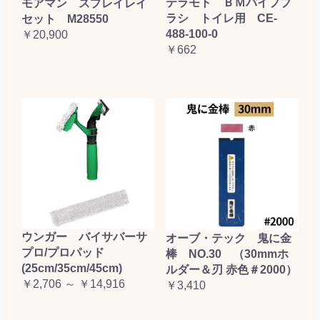
テラモト ＢＭパイプブ
モアマン スプレイレイ
お買い物を続ける
カートへ進む
ラシ トイレ用 CE-
セット M28550
488-100-0
￥20,900
￥662
ウンガー バイサバーサ
オーブ・テック 鬼に金
プロ/プロパッド
棒 NO.30 （30mmホ
(25cm/35cm/45cm)
ルダー＆刃 赤色＃2000）
￥2,706 ～ ￥14,916
￥3,410