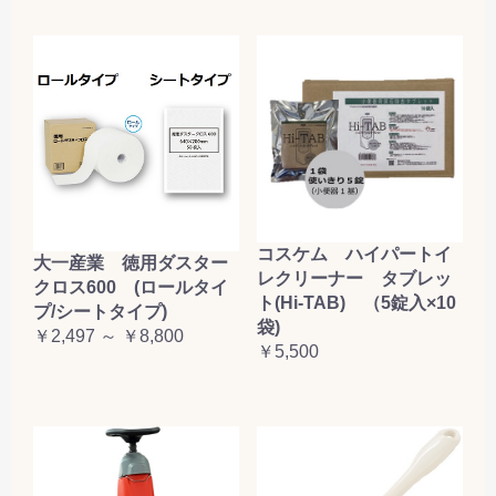
コスケム ハイパートイ
大一産業 徳用ダスター
レクリーナー タブレッ
クロス600 (ロールタイ
ト(Hi-TAB) （5錠入×10
プ/シートタイプ)
袋)
￥2,497 ～ ￥8,800
￥5,500