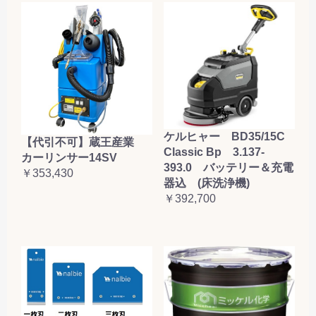
ケルヒャー BD35/15C
【代引不可】蔵王産業
Classic Bp 3.137-
カーリンサー14SV
393.0 バッテリー＆充電
￥353,430
器込 (床洗浄機)
￥392,700