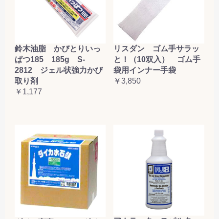
鈴木油脂 かびとりいっ
リスダン ゴム手サラッ
ぱつ185 185g S-
と！（10双入） ゴム手
2812 ジェル状強力かび
袋用インナー手袋
取り剤
￥3,850
￥1,177