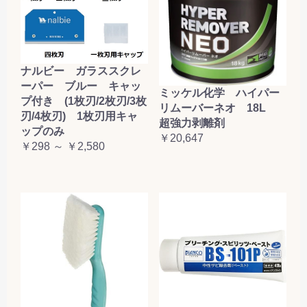
ナルビー ガラススクレ
ーパー ブルー キャッ
ミッケル化学 ハイパー
プ付き (1枚刃/2枚刃/3枚
リムーバーネオ 18L
刃/4枚刃) 1枚刃用キャ
超強力剥離剤
ップのみ
￥20,647
￥298 ～ ￥2,580