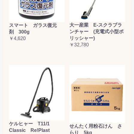
大一産業 E-スクラブラ
スマート ガラス復元
ンチャー (充電式小型ポ
剤 300g
リッシャー)
￥4,620
￥32,780
ケルヒャー T11/1
せんたく用粉石けん さ
Classic Re!Plast
らり 5kg