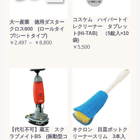
コスケム ハイパートイ
大一産業 徳用ダスター
レクリーナー タブレッ
クロス600 (ロールタイ
ト(Hi-TAB) （5錠入×10
プ/シートタイプ)
袋)
￥2,497 ～ ￥8,800
￥5,500
【代引不可】蔵王 スク
キクロン 目皿ポットク
ラブメイトB5 (振動型コ
リーナースリム 3本入