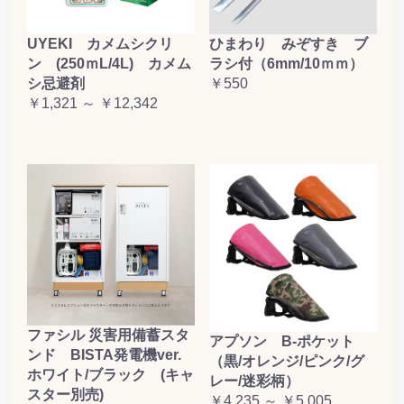
UYEKI カメムシクリ
ひまわり みぞすき ブ
ン (250ｍL/4L) カメム
ラシ付（6mm/10ｍｍ）
シ忌避剤
￥550
￥1,321 ～ ￥12,342
ファシル 災害用備蓄スタ
アプソン B-ポケット
ンド BISTA発電機ver.
（黒/オレンジ/ピンク/グ
ホワイト/ブラック (キャ
レー/迷彩柄）
スター別売)
￥4,235 ～ ￥5,005