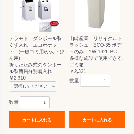
テラモト ダンボール製
山崎産業 リサイクルト
くず入れ エコポケッ
ラッシュ ECO-35 ボデ
ト (一般ゴミ用/かん・び
ィのみ YW-132L-PC
ん用)
多様な施設で使用できる
折りたたみ式のダンボー
ゴミ箱
ル製簡易分別屑入れ
￥2,321
￥2,310
数量
数量
カートに入れる
カートに入れる