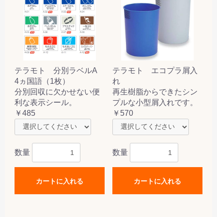
テラモト 分別ラベルA
テラモト エコプラ屑入
4ヵ国語（1枚）
れ
分別回収に欠かせない便
再生樹脂からできたシン
利な表示シール。
プルな小型屑入れです。
￥485
￥570
数量
数量
カートに入れる
カートに入れる