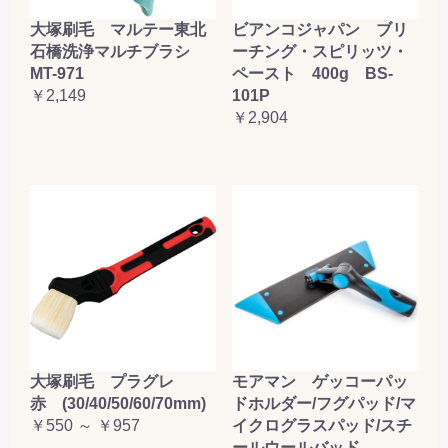
大塚刷毛 マルテー東北
ビアンコジャパン ブリ
石橋洗浄マルチブラシ
ーチング・スピリッツ・
MT-971
ペースト 400g BS-
￥2,149
101P
￥2,904
大塚刷毛 プラグレ
モアマン ゲッコーパッ
赤 (30/40/50/60/70mm)
ドホルダー/フグパッド/マ
￥550 ～ ￥957
イクログラスパッド/スチ
ールウールバッド