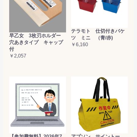
テラモト 仕切付きバケ
早乙女 3枚刃ホルダー
ツ ミニ （青/赤)
穴あきタイプ キャップ
￥6,160
付
￥2,057
【参加費無料】2026年7
アプソン サイントー