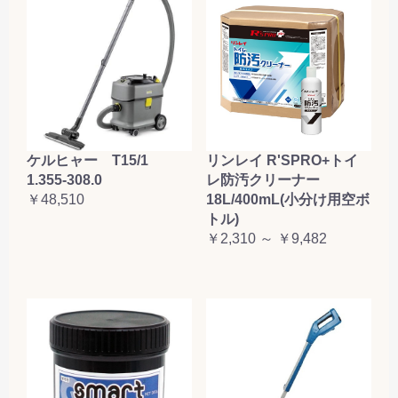
ケルヒャー T15/1
リンレイ R'SPRO+トイ
1.355-308.0
レ防汚クリーナー
￥48,510
18L/400mL(小分け用空ボ
トル)
￥2,310 ～ ￥9,482