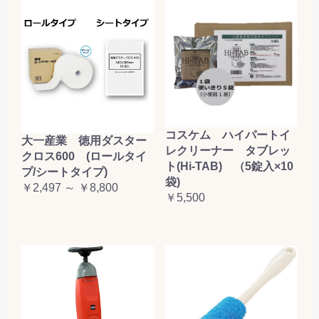
コスケム ハイパートイ
大一産業 徳用ダスター
レクリーナー タブレッ
クロス600 (ロールタイ
ト(Hi-TAB) （5錠入×10
プ/シートタイプ)
袋)
￥2,497 ～ ￥8,800
￥5,500