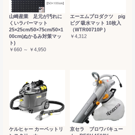
山崎産業 足元が汚れに
エーエムプロダクツ pig
くいラバーマット
ピグ 吸水マット 10枚入
25×25cm/50×75cm/50×1
（WTR00710P )
00cm(ぬかるみ対策マッ
￥4,312
ト)
￥660 ～ ￥4,950
ケルヒャー カーペットリ
京セラ ブロワバキュー