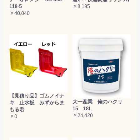
118-5
￥8,195
￥40,040
【見積り品】ゴムノイナ
大一産業 俺のハクリ
キ 止水板 みずからま
15 18L
もる君
￥24,420
￥0