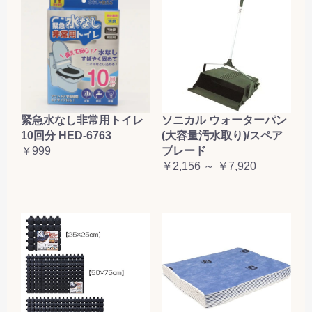
緊急水なし非常用トイレ
ソニカル ウォーターパン
10回分 HED-6763
(大容量汚水取り)/スペア
￥999
ブレード
￥2,156 ～ ￥7,920