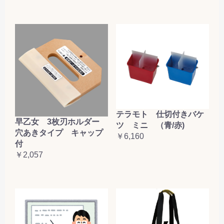
テラモト 仕切付きバケ
早乙女 3枚刃ホルダー
ツ ミニ （青/赤)
穴あきタイプ キャップ
￥6,160
付
￥2,057