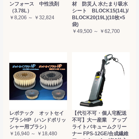
ンフォース 中性洗剤
材 防災人 水たまり吸水
（3.78L）
シート BLOCK15(14L)/
￥8,206 ～ ￥32,824
BLOCK20(19L)(10枚×5
袋)
￥49,500 ～ ￥62,700
レボテック オットセイ
【代引不可・個人宅配送
ブラシHP（ハンドポリッ
不可】大一産業 アップ
シャー用ブラシ）
ライトバキュームクリー
￥16,940 ～ ￥18,480
ナー FPS-12GE/合成繊維