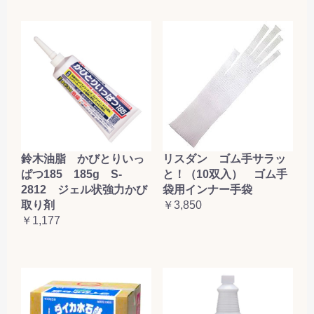
鈴木油脂 かびとりいっ
リスダン ゴム手サラッ
ぱつ185 185g S-
と！（10双入） ゴム手
2812 ジェル状強力かび
袋用インナー手袋
取り剤
￥3,850
￥1,177