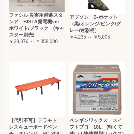
ファシル 災害用備蓄スタ
アプソン B-ポケット
ンド BISTA発電機ver.
（黒/オレンジ/ピンク/グ
ホワイト/ブラック (キャ
レー/迷彩柄）
スター別売)
￥4,235 ～ ￥5,005
￥29,876 ～ ￥858,000
【代引不可】テラモト
ペンギンワックス スイ
レスキューボードベン
フトプロ 18L (軽くて
チ オレンジ BC-309-
速い！快速樹脂ワックス)