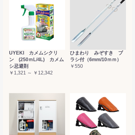
お買い物を続ける
カートへ進む
UYEKI カメムシクリ
ひまわり みぞすき ブ
ン (250ｍL/4L) カメム
ラシ付（6mm/10ｍｍ）
シ忌避剤
￥550
￥1,321 ～ ￥12,342