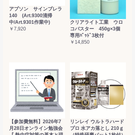
アプソン サインブレラ
140 (Art.9300清掃
クリアライト工業 ウロ
中/Art.9301作業中)
コバスター 450g×3個
￥7,920
専用ﾊﾟｯﾄﾞ3枚付
￥14,850
【参加費無料】2026年7
リンレイ ウルトラハード
月28日オンライン勉強会
プロ 水アカ落とし 210ｇ
『 熱中症対策の基本と現
（特殊研磨パット1枚付）