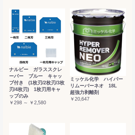
ナルビー ガラススクレ
ーパー ブルー キャッ
ミッケル化学 ハイパー
プ付き (1枚刃/2枚刃/3枚
リムーバーネオ 18L
刃/4枚刃) 1枚刃用キャ
超強力剥離剤
ップのみ
￥20,647
￥298 ～ ￥2,580