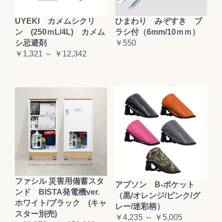
UYEKI カメムシクリ
ひまわり みぞすき ブ
ン (250ｍL/4L) カメム
ラシ付（6mm/10ｍｍ）
シ忌避剤
￥550
￥1,321 ～ ￥12,342
ファシル 災害用備蓄スタ
アプソン B-ポケット
ンド BISTA発電機ver.
（黒/オレンジ/ピンク/グ
ホワイト/ブラック (キャ
レー/迷彩柄）
スター別売)
￥4,235 ～ ￥5,005