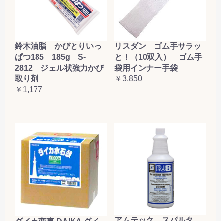
鈴木油脂 かびとりいっ
リスダン ゴム手サラッ
ぱつ185 185g S-
と！（10双入） ゴム手
2812 ジェル状強力かび
袋用インナー手袋
取り剤
￥3,850
￥1,177
アムテック スパルタ