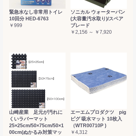
緊急水なし非常用トイレ
ソニカル ウォーターパン
10回分 HED-6763
(大容量汚水取り)/スペア
￥999
ブレード
￥2,156 ～ ￥7,920
山崎産業 足元が汚れに
エーエムプロダクツ pig
くいラバーマット
ピグ 吸水マット 10枚入
25×25cm/50×75cm/50×1
（WTR00710P )
00cm(ぬかるみ対策マッ
￥4,312