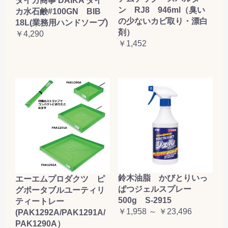
ダイカ商事 DAIKA ダイ
ン RJ8 946ml（臭い
カ水石鹸#100GN BIB
の少ないカビ取り・漂白
18L(業務用ハンドソープ)
剤）
￥4,290
￥1,452
鈴木油脂 かびとりいっ
エーエムプロダクツ ピ
ぱつジェルスプレー
グポータブルユーティリ
500g S-2915
ティートレー
￥1,958 ～ ￥23,496
(PAK1292A/PAK1291A/
PAK1290A）