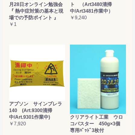
月28日オンライン勉強会
ト （Art3480清掃
『 熱中症対策の基本と現
中/Art3481作業中）
場での予防ポイント 』
￥9,240
￥1
アプソン サインブレラ
140 (Art.9300清掃
クリアライト工業 ウロ
中/Art.9301作業中)
コバスター 450g×3個
￥7,920
専用ﾊﾟｯﾄﾞ3枚付