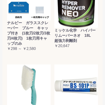
ナルビー ガラススクレ
ーパー ブルー キャッ
ミッケル化学 ハイパー
プ付き (1枚刃/2枚刃/3枚
リムーバーネオ 18L
刃/4枚刃) 1枚刃用キャ
超強力剥離剤
ップのみ
￥20,647
￥298 ～ ￥2,580