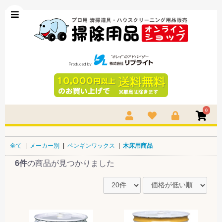
0
全て
|
メーカー別
|
ペンギンワックス
|
木床用商品
6件
の商品が見つかりました