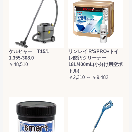
ケルヒャー T15/1
リンレイ R'SPRO+トイ
1.355-308.0
レ防汚クリーナー
￥48,510
18L/400mL(小分け用空ボ
トル)
￥2,310 ～ ￥9,482