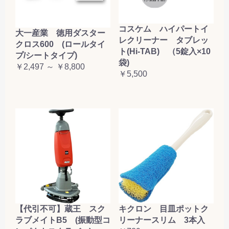
コスケム ハイパートイ
大一産業 徳用ダスター
レクリーナー タブレッ
クロス600 (ロールタイ
ト(Hi-TAB) （5錠入×10
プ/シートタイプ)
袋)
￥2,497 ～ ￥8,800
￥5,500
【代引不可】蔵王 スク
キクロン 目皿ポットク
ラブメイトB5 (振動型コ
リーナースリム 3本入