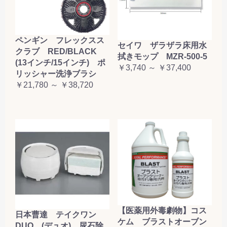
ペンギン フレックスス
セイワ ザラザラ床用水
クラブ RED/BLACK
拭きモップ MZR-500-5
(13インチ/15インチ) ポ
￥3,740 ～ ￥37,400
リッシャー洗浄ブラシ
￥21,780 ～ ￥38,720
【医薬用外毒劇物】コス
日本曹達 テイクワン
ケム ブラストオーブン
DUO (デュオ) 尿石除