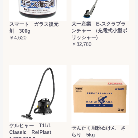
大一産業 E-スクラブラ
スマート ガラス復元
ンチャー (充電式小型ポ
剤 300g
リッシャー)
￥4,620
￥32,780
ケルヒャー T11/1
せんたく用粉石けん さ
Classic Re!Plast
らり 5kg