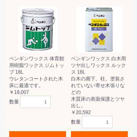
ペンギンワックス 体育館
ペンギンワックス 白木用
用樹脂ワックス ジムトッ
ツヤ出しワックス ルック
プ 18L
ス 18L
ウレタンコートされた木
白木の廊下、柱、塗装さ
床に最適です。
れていない寄せ木張りな
￥18,007
どの
木質床の表面保護とツヤ
数量
出し。
￥20,592
数量