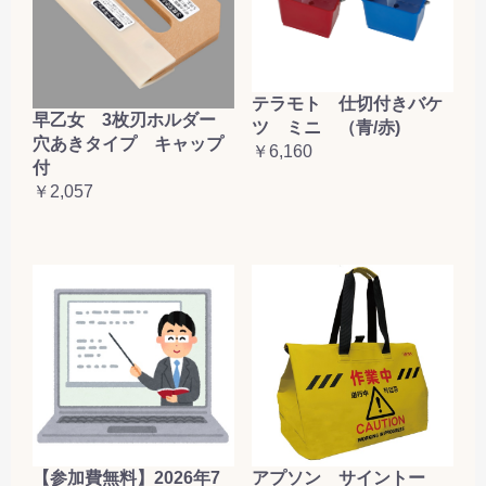
テラモト 仕切付きバケ
早乙女 3枚刃ホルダー
ツ ミニ （青/赤)
穴あきタイプ キャップ
￥6,160
付
￥2,057
【参加費無料】2026年7
アプソン サイントー