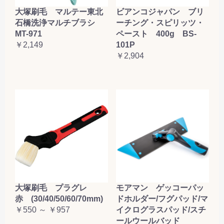
大塚刷毛 マルテー東北
ビアンコジャパン ブリ
石橋洗浄マルチブラシ
ーチング・スピリッツ・
MT-971
ペースト 400g BS-
￥2,149
101P
￥2,904
大塚刷毛 プラグレ
モアマン ゲッコーパッ
赤 (30/40/50/60/70mm)
ドホルダー/フグパッド/マ
￥550 ～ ￥957
イクログラスパッド/スチ
ールウールバッド