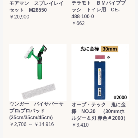
テラモト ＢＭパイプブ
モアマン スプレイレイ
ラシ トイレ用 CE-
セット M28550
488-100-0
￥20,900
￥662
ウンガー バイサバーサ
オーブ・テック 鬼に金
プロ/プロパッド
棒 NO.30 （30mmホ
(25cm/35cm/45cm)
ルダー＆刃 赤色＃2000）
￥2,706 ～ ￥14,916
￥3,410