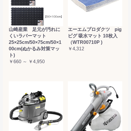
山崎産業 足元が汚れに
エーエムプロダクツ pig
くいラバーマット
ピグ 吸水マット 10枚入
25×25cm/50×75cm/50×1
（WTR00710P )
00cm(ぬかるみ対策マッ
￥4,312
ト)
￥660 ～ ￥4,950