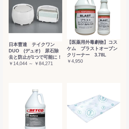
【医薬用外毒劇物】コス
日本曹達 テイクワン
ケム ブラストオーブン
DUO (デュオ) 尿石除
クリーナー 3.78L
去と防止が1つで可能に！
￥4,950
￥14,044 ～ ￥84,271