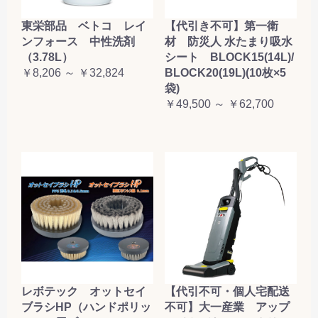
東栄部品 ベトコ レイ
【代引き不可】第一衛
ンフォース 中性洗剤
材 防災人 水たまり吸水
（3.78L）
シート BLOCK15(14L)/
￥8,206 ～ ￥32,824
BLOCK20(19L)(10枚×5
袋)
￥49,500 ～ ￥62,700
レボテック オットセイ
【代引不可・個人宅配送
ブラシHP（ハンドポリッ
不可】大一産業 アップ