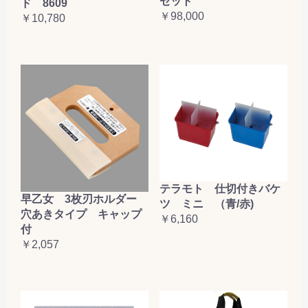
セット
ド 8609
￥98,000
￥10,780
テラモト 仕切付きバケ
早乙女 3枚刃ホルダー
ツ ミニ （青/赤)
穴あきタイプ キャップ
￥6,160
付
￥2,057