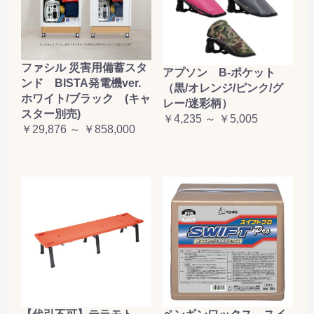
ファシル 災害用備蓄スタ
アプソン B-ポケット
ンド BISTA発電機ver.
（黒/オレンジ/ピンク/グ
ホワイト/ブラック (キャ
レー/迷彩柄）
スター別売)
￥4,235 ～ ￥5,005
￥29,876 ～ ￥858,000