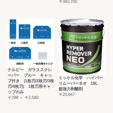
￥392,700
ナルビー ガラススクレ
ーパー ブルー キャッ
ミッケル化学 ハイパー
プ付き (1枚刃/2枚刃/3枚
リムーバーネオ 18L
刃/4枚刃) 1枚刃用キャ
超強力剥離剤
ップのみ
￥20,647
￥298 ～ ￥2,580