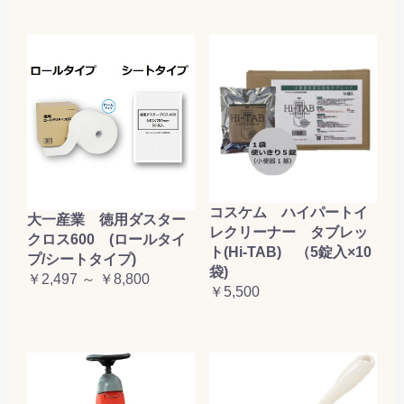
コスケム ハイパートイ
大一産業 徳用ダスター
レクリーナー タブレッ
クロス600 (ロールタイ
ト(Hi-TAB) （5錠入×10
プ/シートタイプ)
袋)
￥2,497 ～ ￥8,800
￥5,500