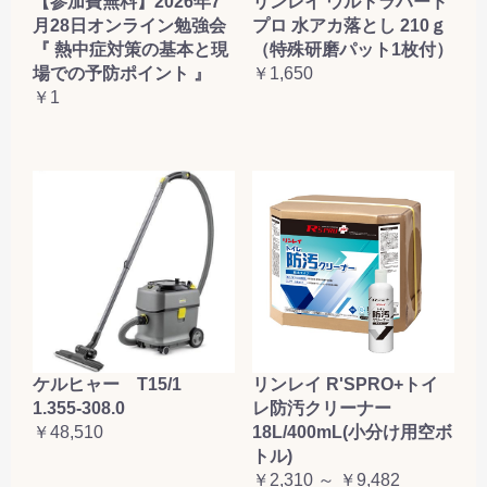
【参加費無料】2026年7
リンレイ ウルトラハード
月28日オンライン勉強会
プロ 水アカ落とし 210ｇ
『 熱中症対策の基本と現
（特殊研磨パット1枚付）
場での予防ポイント 』
￥1,650
￥1
ケルヒャー T15/1
リンレイ R'SPRO+トイ
1.355-308.0
レ防汚クリーナー
￥48,510
18L/400mL(小分け用空ボ
トル)
￥2,310 ～ ￥9,482