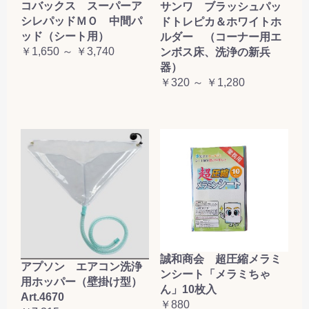
コバックス スーパーア
サンワ ブラッシュパッ
シレパッドＭＯ 中間パ
ドトレピカ＆ホワイトホ
ッド（シート用）
ルダー （コーナー用エ
￥1,650 ～ ￥3,740
ンボス床、洗浄の新兵
器）
￥320 ～ ￥1,280
誠和商会 超圧縮メラミ
アプソン エアコン洗浄
ンシート「メラミちゃ
用ホッパー（壁掛け型）
ん」10枚入
Art.4670
￥880