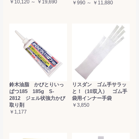
￥10,120 ～ ￥19,690
￥990 ～ ￥11,880
鈴木油脂 かびとりいっ
リスダン ゴム手サラッ
ぱつ185 185g S-
と！（10双入） ゴム手
2812 ジェル状強力かび
袋用インナー手袋
取り剤
￥3,850
￥1,177