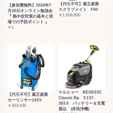
【代引不可】蔵王産業
【参加費無料】2026年7
スクラブメイト F60
月28日オンライン勉強会
￥1,009,800
『 熱中症対策の基本と現
場での予防ポイント 』
￥1
ケルヒャー BD35/15C
【代引不可】蔵王産業
Classic Bp 3.137-
カーリンサー14SV
393.0 バッテリー＆充電
￥353,430
器込 (床洗浄機)