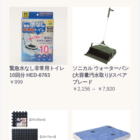
緊急水なし非常用トイレ
ソニカル ウォーターパン
10回分 HED-6763
(大容量汚水取り)/スペア
￥999
ブレード
￥2,156 ～ ￥7,920