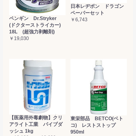
日本レヂボン ドラゴン
ペーパーセット
ペンギン Dr.Stryker
￥6,743
(ドクターストライカー)
18L (超強力剥離剤)
￥19,030
【医薬用外毒劇物】クリ
東栄部品 BETCO(ベト
アライト工業 パイプダ
コ) レストストップ
ッシュ 1kg
950ml