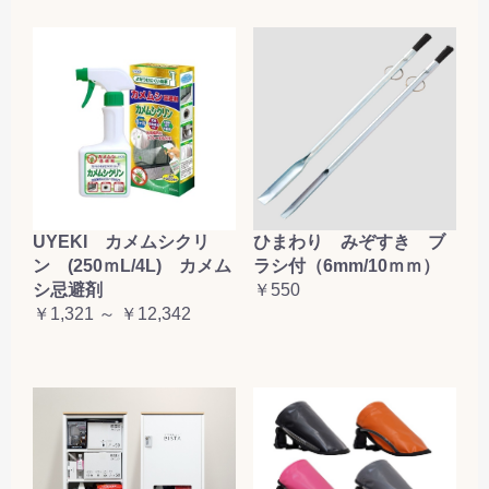
お買い物を続ける
カートへ進む
UYEKI カメムシクリ
ひまわり みぞすき ブ
ン (250ｍL/4L) カメム
ラシ付（6mm/10ｍｍ）
シ忌避剤
￥550
￥1,321 ～ ￥12,342