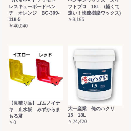
【代引不可】テラモト
ペンギンワックス スイ
レスキューボードベン
フトプロ 18L (軽くて
チ オレンジ BC-309-
速い！快速樹脂ワックス)
118-5
￥8,195
￥40,040
【見積り品】ゴムノイナ
大一産業 俺のハクリ
キ 止水板 みずからま
15 18L
もる君
￥24,420
￥0