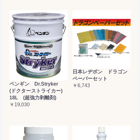
日本レヂボン ドラゴン
ペーパーセット
ペンギン Dr.Stryker
￥6,743
(ドクターストライカー)
18L (超強力剥離剤)
￥19,030