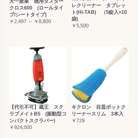
大一産業 徳用ダスター
レクリーナー タブレッ
クロス600 (ロールタイ
ト(Hi-TAB) （5錠入×10
プ/シートタイプ)
袋)
￥2,497 ～ ￥8,800
￥5,500
【代引不可】蔵王 スク
キクロン 目皿ポットク
ラブメイトB5 (振動型コ
リーナースリム 3本入
ンパクトスクラバー)
￥729
￥924,000