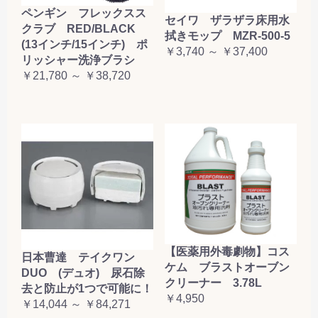
ペンギン フレックスス
セイワ ザラザラ床用水
クラブ RED/BLACK
拭きモップ MZR-500-5
(13インチ/15インチ) ポ
￥3,740 ～ ￥37,400
リッシャー洗浄ブラシ
￥21,780 ～ ￥38,720
【医薬用外毒劇物】コス
日本曹達 テイクワン
ケム ブラストオーブン
DUO (デュオ) 尿石除
クリーナー 3.78L
去と防止が1つで可能に！
￥4,950
￥14,044 ～ ￥84,271