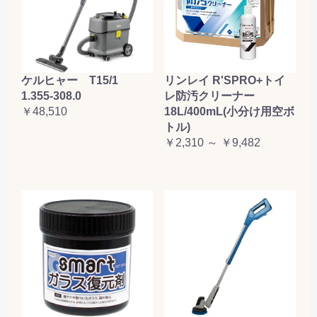
ケルヒャー T15/1
リンレイ R'SPRO+トイ
1.355-308.0
レ防汚クリーナー
￥48,510
18L/400mL(小分け用空ボ
トル)
￥2,310 ～ ￥9,482