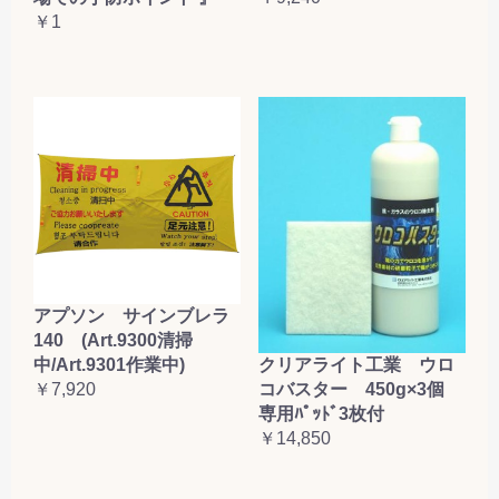
￥1
アプソン サインブレラ
140 (Art.9300清掃
クリアライト工業 ウロ
中/Art.9301作業中)
コバスター 450g×3個
￥7,920
専用ﾊﾟｯﾄﾞ3枚付
￥14,850