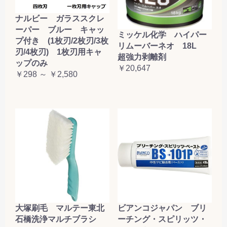
ナルビー ガラススクレ
ーパー ブルー キャッ
ミッケル化学 ハイパー
プ付き (1枚刃/2枚刃/3枚
リムーバーネオ 18L
刃/4枚刃) 1枚刃用キャ
超強力剥離剤
ップのみ
￥20,647
￥298 ～ ￥2,580
大塚刷毛 マルテー東北
ビアンコジャパン ブリ
石橋洗浄マルチブラシ
ーチング・スピリッツ・