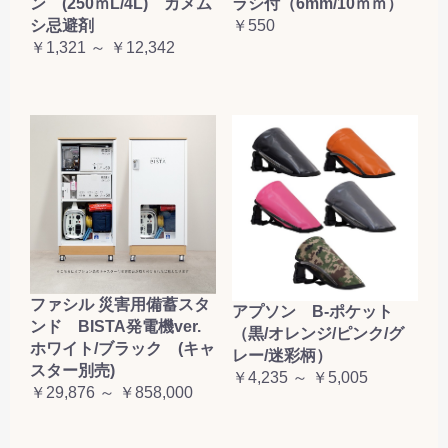
ン (250ｍL/4L) カメム
ラシ付（6mm/10ｍｍ）
お買い物を続ける
カートへ進む
シ忌避剤
￥550
￥1,321 ～ ￥12,342
ファシル 災害用備蓄スタ
アプソン B-ポケット
ンド BISTA発電機ver.
（黒/オレンジ/ピンク/グ
ホワイト/ブラック (キャ
レー/迷彩柄）
スター別売)
￥4,235 ～ ￥5,005
￥29,876 ～ ￥858,000