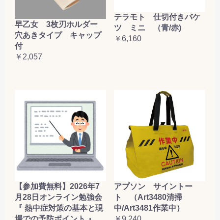
テラモト 仕切付きバケ
早乙女 3枚刃ホルダー
ツ ミニ （青/赤)
穴あきタイプ キャップ
￥6,160
付
￥2,057
【参加費無料】2026年7
アプソン サイントー
月28日オンライン勉強会
ト （Art3480清掃
『 熱中症対策の基本と現
中/Art3481作業中）
場での予防ポイント 』
￥9,240