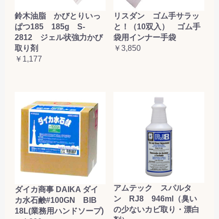
鈴木油脂 かびとりいっ
リスダン ゴム手サラッ
ぱつ185 185g S-
と！（10双入） ゴム手
2812 ジェル状強力かび
袋用インナー手袋
取り剤
￥3,850
￥1,177
アムテック スパルタ
ダイカ商事 DAIKA ダイ
ン RJ8 946ml（臭い
カ水石鹸#100GN BIB
の少ないカビ取り・漂白
18L(業務用ハンドソープ)