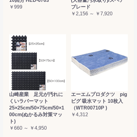
10回分 HED-6763
(大容量汚水取り)/スペア
￥999
ブレード
￥2,156 ～ ￥7,920
山崎産業 足元が汚れに
エーエムプロダクツ pig
くいラバーマット
ピグ 吸水マット 10枚入
25×25cm/50×75cm/50×1
（WTR00710P )
00cm(ぬかるみ対策マッ
￥4,312
ト)
￥660 ～ ￥4,950