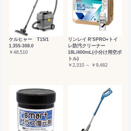
ケルヒャー T15/1
リンレイ R'SPRO+トイ
1.355-308.0
レ防汚クリーナー
￥48,510
18L/400mL(小分け用空ボ
トル)
￥2,310 ～ ￥9,482