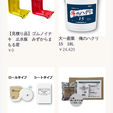
【見積り品】ゴムノイナ
大一産業 俺のハクリ
キ 止水板 みずからま
15 18L
もる君
￥24,420
￥0