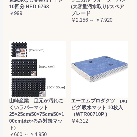
10回分 HED-6763
(大容量汚水取り)/スペア
￥999
ブレード
￥2,156 ～ ￥7,920
山崎産業 足元が汚れに
エーエムプロダクツ pig
くいラバーマット
ピグ 吸水マット 10枚入
25×25cm/50×75cm/50×1
（WTR00710P )
00cm(ぬかるみ対策マッ
￥4,312
ト)
￥660 ～ ￥4,950