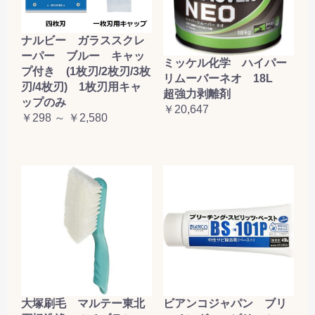
ナルビー ガラススクレ
ーパー ブルー キャッ
ミッケル化学 ハイパー
プ付き (1枚刃/2枚刃/3枚
リムーバーネオ 18L
刃/4枚刃) 1枚刃用キャ
超強力剥離剤
ップのみ
￥20,647
￥298 ～ ￥2,580
大塚刷毛 マルテー東北
ビアンコジャパン ブリ