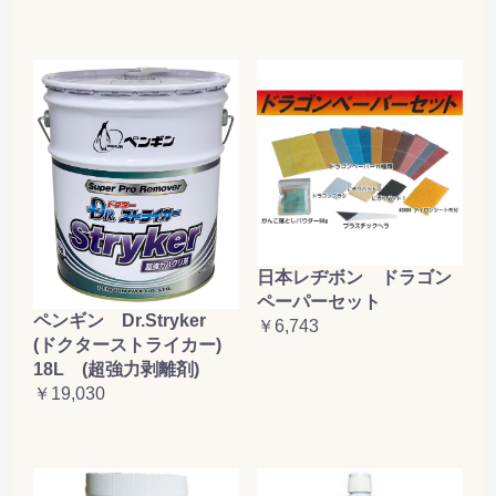
日本レヂボン ドラゴン
ペーパーセット
ペンギン Dr.Stryker
￥6,743
(ドクターストライカー)
18L (超強力剥離剤)
￥19,030