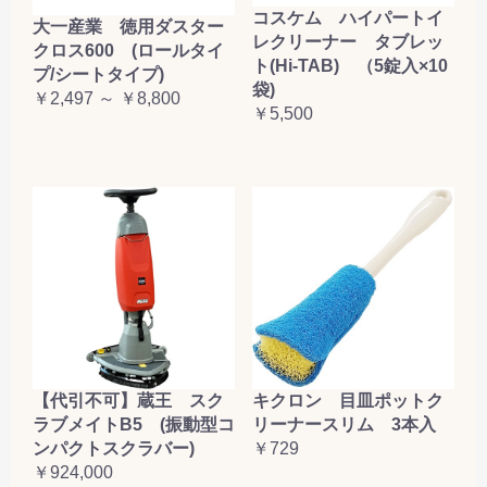
コスケム ハイパートイ
大一産業 徳用ダスター
レクリーナー タブレッ
クロス600 (ロールタイ
ト(Hi-TAB) （5錠入×10
プ/シートタイプ)
袋)
￥2,497 ～ ￥8,800
￥5,500
【代引不可】蔵王 スク
キクロン 目皿ポットク
ラブメイトB5 (振動型コ
リーナースリム 3本入
ンパクトスクラバー)
￥729
￥924,000