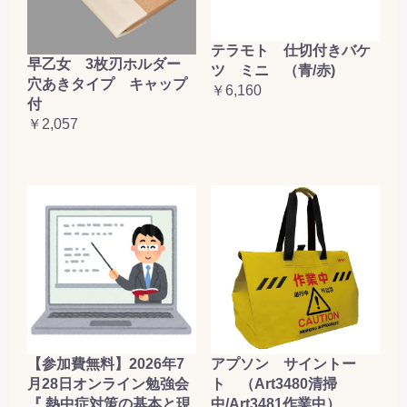
テラモト 仕切付きバケ
早乙女 3枚刃ホルダー
ツ ミニ （青/赤)
穴あきタイプ キャップ
￥6,160
付
￥2,057
【参加費無料】2026年7
アプソン サイントー
月28日オンライン勉強会
ト （Art3480清掃
『 熱中症対策の基本と現
中/Art3481作業中）