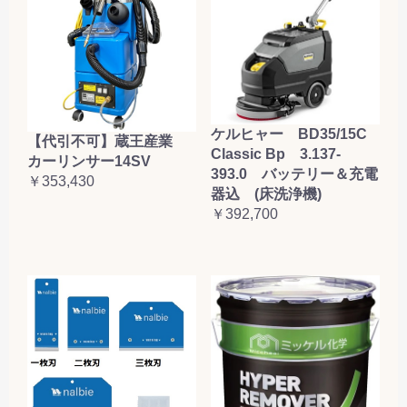
ケルヒャー BD35/15C
【代引不可】蔵王産業
Classic Bp 3.137-
カーリンサー14SV
393.0 バッテリー＆充電
￥353,430
器込 (床洗浄機)
￥392,700