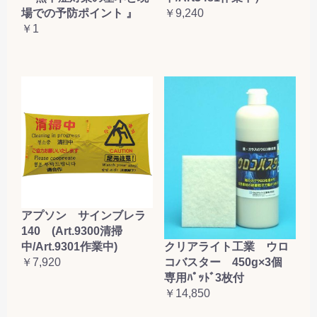
場での予防ポイント 』
￥9,240
￥1
アプソン サインブレラ
140 (Art.9300清掃
クリアライト工業 ウロ
中/Art.9301作業中)
コバスター 450g×3個
￥7,920
専用ﾊﾟｯﾄﾞ3枚付
￥14,850