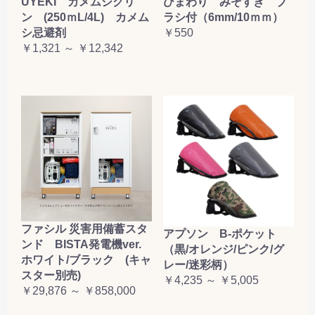
UYEKI カメムシクリ
ひまわり みぞすき ブ
ン (250ｍL/4L) カメム
ラシ付（6mm/10ｍｍ）
シ忌避剤
￥550
￥1,321 ～ ￥12,342
ファシル 災害用備蓄スタ
アプソン B-ポケット
ンド BISTA発電機ver.
（黒/オレンジ/ピンク/グ
ホワイト/ブラック (キャ
レー/迷彩柄）
スター別売)
￥4,235 ～ ￥5,005
￥29,876 ～ ￥858,000