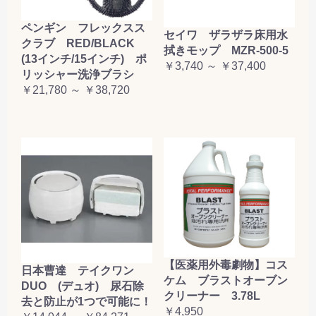
ペンギン フレックスス
セイワ ザラザラ床用水
クラブ RED/BLACK
拭きモップ MZR-500-5
(13インチ/15インチ) ポ
￥3,740 ～ ￥37,400
リッシャー洗浄ブラシ
￥21,780 ～ ￥38,720
【医薬用外毒劇物】コス
日本曹達 テイクワン
ケム ブラストオーブン
DUO (デュオ) 尿石除
クリーナー 3.78L
去と防止が1つで可能に！
￥4,950