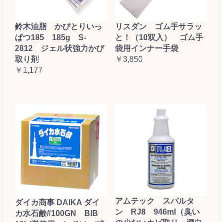
鈴木油脂 かびとりいっ
リスダン ゴム手サラッ
ぱつ185 185g S-
と！（10双入） ゴム手
2812 ジェル状強力かび
袋用インナー手袋
取り剤
￥3,850
￥1,177
アムテック スパルタ
ダイカ商事 DAIKA ダイ
ン RJ8 946ml（臭い
カ水石鹸#100GN BIB