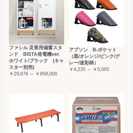
ファシル 災害用備蓄スタ
アプソン B-ポケット
ンド BISTA発電機ver.
（黒/オレンジ/ピンク/グ
ホワイト/ブラック (キャ
レー/迷彩柄）
スター別売)
￥4,235 ～ ￥5,005
￥29,876 ～ ￥858,000