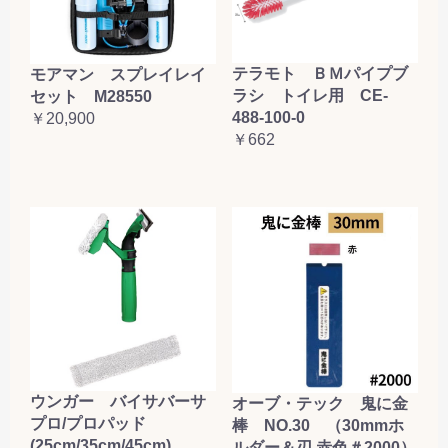
テラモト ＢＭパイプブ
モアマン スプレイレイ
ラシ トイレ用 CE-
セット M28550
488-100-0
￥20,900
￥662
ウンガー バイサバーサ
オーブ・テック 鬼に金
プロ/プロパッド
棒 NO.30 （30mmホ
(25cm/35cm/45cm)
ルダー＆刃 赤色＃2000）