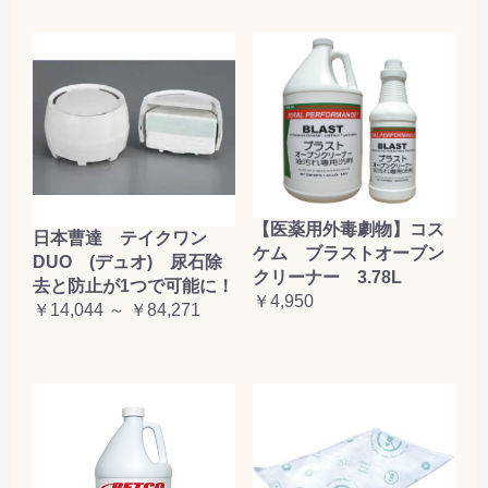
【医薬用外毒劇物】コス
日本曹達 テイクワン
ケム ブラストオーブン
DUO (デュオ) 尿石除
クリーナー 3.78L
去と防止が1つで可能に！
￥4,950
￥14,044 ～ ￥84,271