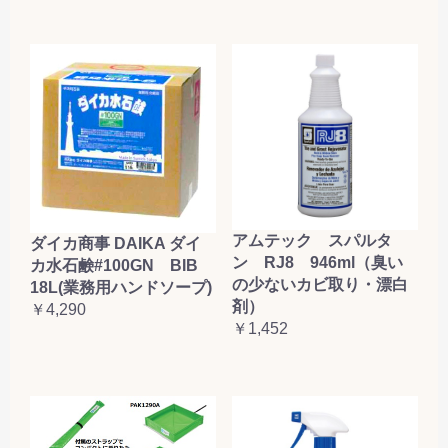
アムテック スパルタ
ダイカ商事 DAIKA ダイ
ン RJ8 946ml（臭い
カ水石鹸#100GN BIB
の少ないカビ取り・漂白
18L(業務用ハンドソープ)
剤）
￥4,290
￥1,452