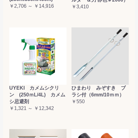
￥2,706 ～ ￥14,916
お買い物を続ける
カートへ進む
￥3,410
UYEKI カメムシクリ
ひまわり みぞすき ブ
ン (250ｍL/4L) カメム
ラシ付（6mm/10ｍｍ）
シ忌避剤
￥550
￥1,321 ～ ￥12,342