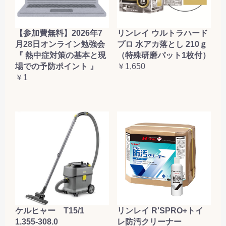
【参加費無料】2026年7
リンレイ ウルトラハード
月28日オンライン勉強会
プロ 水アカ落とし 210ｇ
『 熱中症対策の基本と現
（特殊研磨パット1枚付）
場での予防ポイント 』
￥1,650
￥1
ケルヒャー T15/1
リンレイ R'SPRO+トイ
1.355-308.0
レ防汚クリーナー