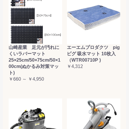
山崎産業 足元が汚れに
エーエムプロダクツ pig
くいラバーマット
ピグ 吸水マット 10枚入
25×25cm/50×75cm/50×1
（WTR00710P )
00cm(ぬかるみ対策マッ
￥4,312
ト)
￥660 ～ ￥4,950