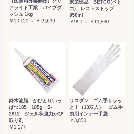
【医薬用外毒劇物】クリ
東栄部品 BETCO(ベト
アライト工業 パイプダ
コ) レストストップ
ッシュ 1kg
950ml
￥10,120 ～ ￥19,690
￥990 ～ ￥11,880
鈴木油脂 かびとりいっ
リスダン ゴム手サラッ
ぱつ185 185g S-
と！（10双入） ゴム手
2812 ジェル状強力かび
袋用インナー手袋
取り剤
￥3,850
￥1,177