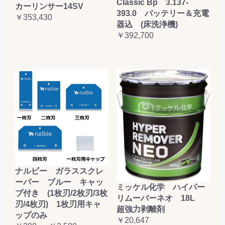
Classic Bp 3.137-
カーリンサー14SV
393.0 バッテリー＆充電
￥353,430
器込 (床洗浄機)
￥392,700
ナルビー ガラススクレ
ーパー ブルー キャッ
ミッケル化学 ハイパー
プ付き (1枚刃/2枚刃/3枚
リムーバーネオ 18L
刃/4枚刃) 1枚刃用キャ
超強力剥離剤
ップのみ
￥20,647