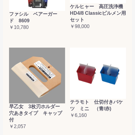
ケルヒャー 高圧洗浄機
HD4/8 Classicビルメン用
ファシル ベアーガー
セット
ド 8609
￥98,000
￥10,780
テラモト 仕切付きバケ
早乙女 3枚刃ホルダー
ツ ミニ （青/赤)
穴あきタイプ キャップ
￥6,160
付
￥2,057