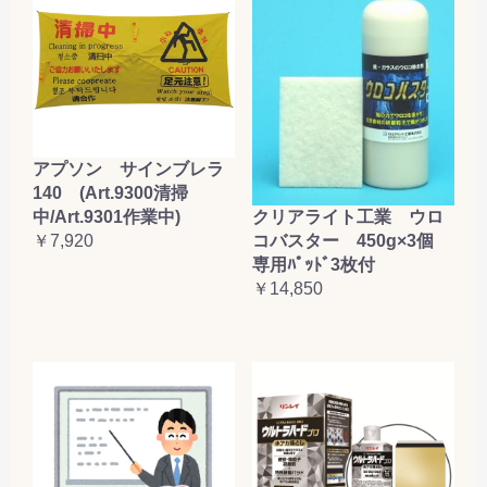
アプソン サインブレラ
140 (Art.9300清掃
クリアライト工業 ウロ
中/Art.9301作業中)
コバスター 450g×3個
￥7,920
専用ﾊﾟｯﾄﾞ3枚付
￥14,850