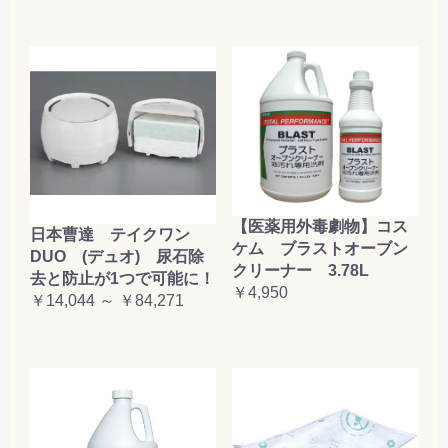
【医薬用外毒劇物】コス
日本曹達 テイクワン
ケム ブラストオーブン
DUO (デュオ) 尿石除
クリーナー 3.78L
去と防止が1つで可能に！
￥4,950
￥14,044 ～ ￥84,271