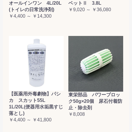
オールインワン 4L/20L
ベットⅡ 3.8L
(トイレの日常洗浄剤)
￥9,020 ～ ￥36,080
￥4,400 ～ ￥14,300
【医薬用外毒劇物】パシ
東栄部品 パワーブロッ
カ スカット55L
ク50g×20個 尿石付着防
1L/20L(便器用水垢黒すじ
止・除去剤
落とし)
￥8,008
￥4,400 ～ ￥41,800