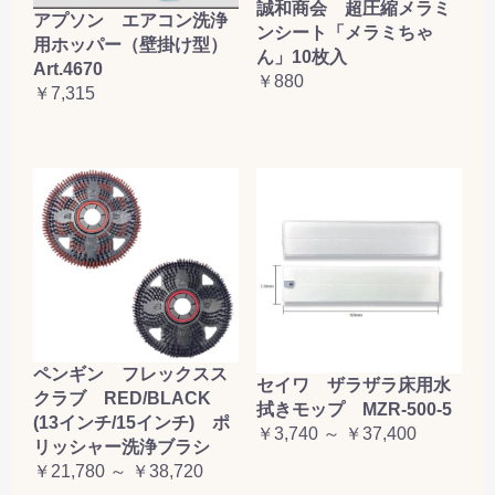
誠和商会 超圧縮メラミ
アプソン エアコン洗浄
ンシート「メラミちゃ
用ホッパー（壁掛け型）
ん」10枚入
Art.4670
￥880
￥7,315
ペンギン フレックスス
セイワ ザラザラ床用水
クラブ RED/BLACK
拭きモップ MZR-500-5
(13インチ/15インチ) ポ
￥3,740 ～ ￥37,400
リッシャー洗浄ブラシ
￥21,780 ～ ￥38,720