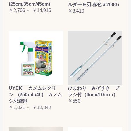
(25cm/35cm/45cm)
ルダー＆刃 赤色＃2000）
￥2,706 ～ ￥14,916
￥3,410
UYEKI カメムシクリ
ひまわり みぞすき ブ
ン (250ｍL/4L) カメム
ラシ付（6mm/10ｍｍ）
シ忌避剤
￥550
￥1,321 ～ ￥12,342