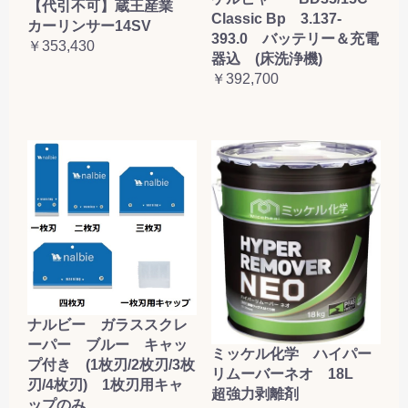
【代引不可】蔵王産業
Classic Bp 3.137-
カーリンサー14SV
393.0 バッテリー＆充電
￥353,430
器込 (床洗浄機)
￥392,700
ナルビー ガラススクレ
ーパー ブルー キャッ
ミッケル化学 ハイパー
プ付き (1枚刃/2枚刃/3枚
リムーバーネオ 18L
刃/4枚刃) 1枚刃用キャ
超強力剥離剤
ップのみ