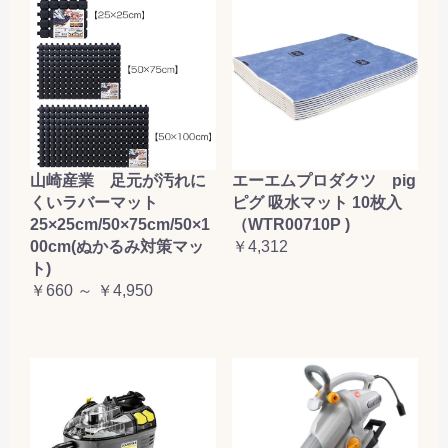
山崎産業 足元が汚れに
エーエムプロダクツ pig
くいラバーマット
ピグ 吸水マット 10枚入
25×25cm/50×75cm/50×1
（WTR00710P )
00cm(ぬかるみ対策マッ
￥4,312
ト)
￥660 ～ ￥4,950