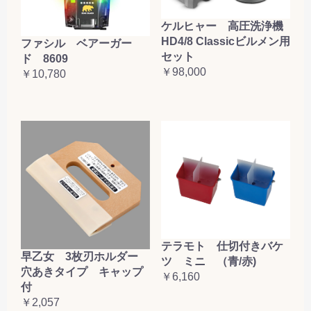
ケルヒャー 高圧洗浄機
HD4/8 Classicビルメン用
ファシル ベアーガー
セット
ド 8609
￥98,000
￥10,780
テラモト 仕切付きバケ
早乙女 3枚刃ホルダー
ツ ミニ （青/赤)
穴あきタイプ キャップ
￥6,160
付
￥2,057