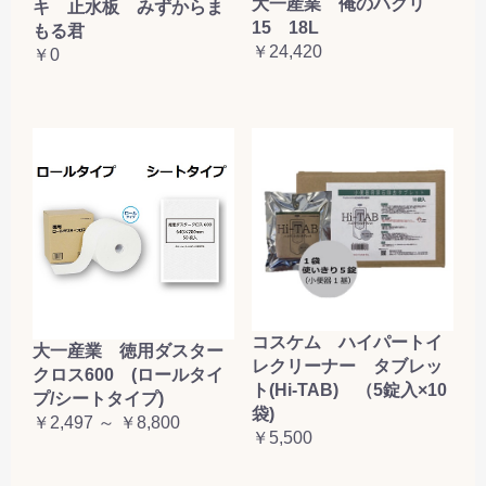
大一産業 俺のハクリ
キ 止水板 みずからま
15 18L
もる君
￥24,420
￥0
コスケム ハイパートイ
大一産業 徳用ダスター
レクリーナー タブレッ
クロス600 (ロールタイ
ト(Hi-TAB) （5錠入×10
プ/シートタイプ)
袋)
￥2,497 ～ ￥8,800
￥5,500