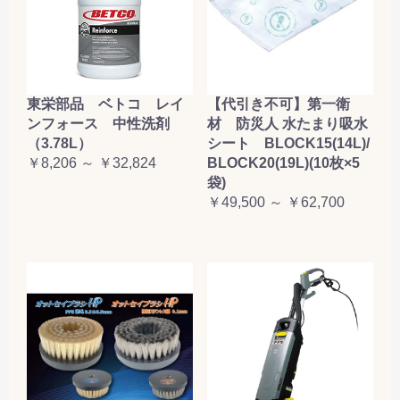
東栄部品 ベトコ レイ
【代引き不可】第一衛
ンフォース 中性洗剤
材 防災人 水たまり吸水
（3.78L）
シート BLOCK15(14L)/
￥8,206 ～ ￥32,824
BLOCK20(19L)(10枚×5
袋)
￥49,500 ～ ￥62,700