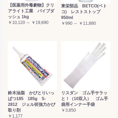
【医薬用外毒劇物】クリ
東栄部品 BETCO(ベト
アライト工業 パイプダ
コ) レストストップ
ッシュ 1kg
950ml
￥10,120 ～ ￥19,690
￥990 ～ ￥11,880
鈴木油脂 かびとりいっ
リスダン ゴム手サラッ
ぱつ185 185g S-
と！（10双入） ゴム手
2812 ジェル状強力かび
袋用インナー手袋
取り剤
￥3,850
￥1,177