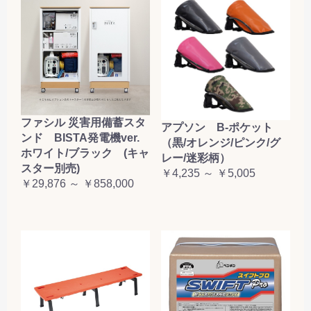
ファシル 災害用備蓄スタ
アプソン B-ポケット
ンド BISTA発電機ver.
（黒/オレンジ/ピンク/グ
ホワイト/ブラック (キャ
レー/迷彩柄）
スター別売)
￥4,235 ～ ￥5,005
￥29,876 ～ ￥858,000