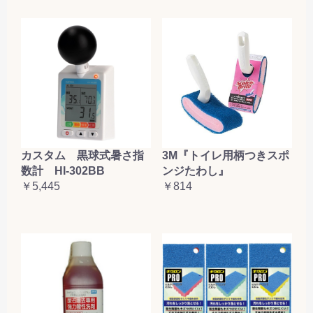
カスタム 黒球式暑さ指
3M『トイレ用柄つきスポ
数計 HI-302BB
ンジたわし』
￥5,445
￥814