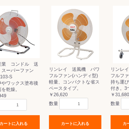
&前処理
産業 コンドル 送
リンレイ 送風機 パワ
リンレイ
 スーパーファン
フルファン(ハンディ型)
フルファ
103-S
軽量、コンパクトな省ス
持ち運び
浄やワックス塗布後
ペースタイプ。
付き。3
面を乾燥。
￥26,620
￥31,68
949
数量
数量
カートに入れる
カートに入れる
カ