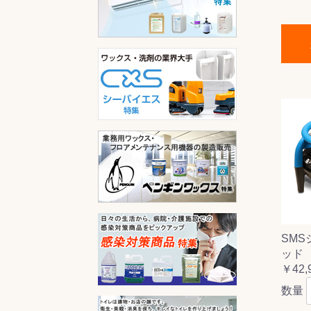
SM
ッド
￥42,
数量