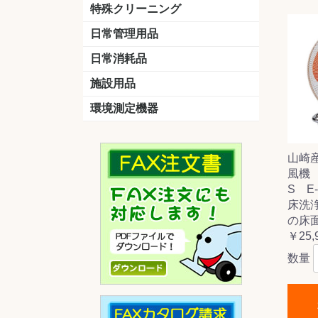
洗剤
道具
バスクリーナー
カビ取り剤
スポンジ
特殊クリーニング
石材
エアコン
外壁
その他
洗浄剤
リンス&中和剤
洗浄ツール
洗浄シート
洗浄
道具
日常管理用品
剤
クリーナー
洗濯用洗剤
油汚れ落とし
サビ取り剤
タバコ専用消臭
日常消耗品
トイレットペーパー
ペーパータオル
便座除菌クリーナー
ポリ袋
施設用品
マット・他
ベンチ
灰皿
傘立
くず入れ
環境測定機器
残留塩素測定器
空気環境測定器
粉じん計
風速計
温湿度計
山崎
風機
S E-
床洗
の床
￥25,
数量