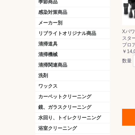
季節商品
感染対策商品
おう吐物
除菌洗剤
うがい薬
マスク
手洗い石鹸
手指消毒
手袋
メーカー別
Xパ
クオリティ
ニイタカ
シーバイエス
リンレイ
ペンギンワックス
横浜油脂工業
ミッケル化学（旧：スイショウ
ユシロ化学
コニシ
つやげん
ダイカ商事
スリーエムジャパン
山崎産業
テラモト
セイワ
エトレー
ラバーメイド
ジャパックス
日本サニパック
ケルヒャー
マキタ
ショーワグローブ
花王
サラヤ
アルボース
コスケム
ミヤキ
紺商
信徳ポミー
樹脂ワック
下地剤
ドライメ
水性・半
油性ワッ
特殊用途
ニュート
天然石材
木床用ワ
床用クリ
剥離剤
植物油用
鉱物油用
その他
樹脂ワッ
水性・半
下地剤
特殊用途
ドライメ
クリーナ
ハクリ剤
石材床用
木床用商
日常管理
リブライトオリジナル商品
スター
＆ユーホー）
脂仕上げ
ステム
コンクリ
脂ワック
LLオレンジクリーナー
LL油脂専用クリーナー
LLワックスモップ
LL-21
マーベラスiL
清掃道具
ブロア
￥14,
ほうき
ちりとり
モップ及び関連品
モップ
ハードフロア用ダストモップ
テラモト
その他
ワンタッチ
水切りドラ
その他アタ
関連商品
ワックス塗
清掃機械
(ワンタッチ
数量
掃除機
高圧洗浄機
吸水機
カーペット用マシン
送風機
ポリッシャー
ポリッシャー・自動床洗浄機用
掃除機用紙パック
その他
ドライバ
アップラ
コードレ
階段用
スタンダ
高速回転
ハンディ
関連商品
清掃関連商品
パッド
ダストカート
台車
移動式バレット
脚立
モップハンガー
サインボード
光沢計
カーペット汚染度計
洗剤
床用表面洗浄剤
ハクリ剤
厨房用
工場用
石材用
サビ用
木材用
タイル用
外壁用
壁面用
手あか用
病院用
除菌用
ワックス
樹脂ワックス
半樹脂ワックス
フローリング用
病院用ワックス
中性ワックス
石材用
木床用
その他
シーバイエス
リンレイ
ペンギンワック
コニシ
スイショウ
ユシロ
信徳ポミー
その他
カーペットクリーニング
洗剤
ブラシ
パット
その他
ガム除去剤
シミ抜き剤
鏡、ガラスクリーニング
ガラスワイパー
シャンパー(ウオッシャー)
ガラススクイジー
ケレン
ツールホルダー
洗剤
天井・高所作業
うろこ取り
水回り、トイレクリーニング
洗剤
尿石除去剤
水アカ除去剤
排水管つまり除去剤
消臭・防臭剤
道具
ブラシ
ラバーカップ
水アカ除去
浴室クリーニング