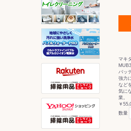
マキ
MUB
バッ
強力
など
気に
業。
￥55,
数量