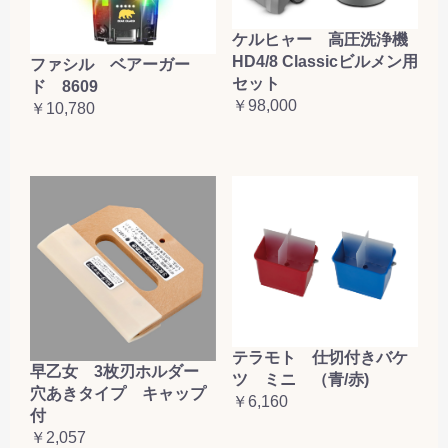
ケルヒャー 高圧洗浄機
HD4/8 Classicビルメン用
ファシル ベアーガー
セット
ド 8609
￥98,000
￥10,780
テラモト 仕切付きバケ
早乙女 3枚刃ホルダー
ツ ミニ （青/赤)
穴あきタイプ キャップ
￥6,160
付
￥2,057