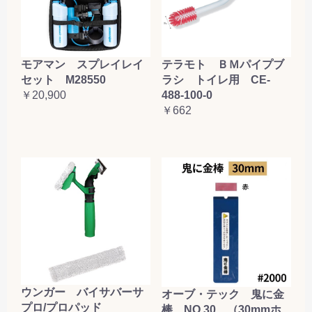
お買い物を続ける
カートへ進む
テラモト ＢＭパイプブ
モアマン スプレイレイ
ラシ トイレ用 CE-
セット M28550
488-100-0
￥20,900
￥662
ウンガー バイサバーサ
オーブ・テック 鬼に金
プロ/プロパッド
棒 NO.30 （30mmホ