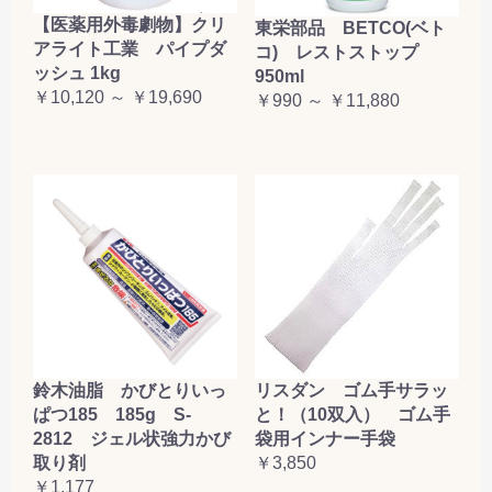
【医薬用外毒劇物】クリ
東栄部品 BETCO(ベト
アライト工業 パイプダ
コ) レストストップ
ッシュ 1kg
950ml
￥10,120 ～ ￥19,690
￥990 ～ ￥11,880
鈴木油脂 かびとりいっ
リスダン ゴム手サラッ
ぱつ185 185g S-
と！（10双入） ゴム手
2812 ジェル状強力かび
袋用インナー手袋
取り剤
￥3,850
￥1,177