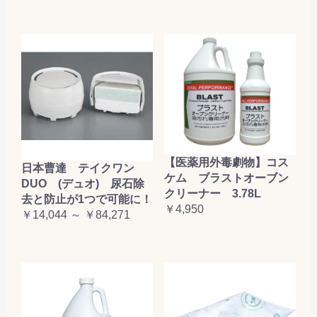
【医薬用外毒劇物】コス
日本曹達 テイクワン
ケム ブラストオーブン
DUO (デュオ) 尿石除
クリーナー 3.78L
去と防止が1つで可能に！
￥4,950
￥14,044 ～ ￥84,271