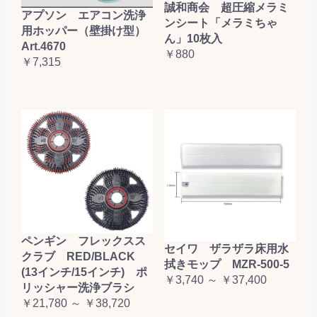
誠和商会 超圧縮メラミ
アプソン エアコン洗浄
ンシート「メラミちゃ
用ホッパー（壁掛け型）
ん」10枚入
Art.4670
￥880
￥7,315
ペンギン フレックスス
セイワ ザラザラ床用水
クラブ RED/BLACK
拭きモップ MZR-500-5
(13インチ/15インチ) ポ
￥3,740 ～ ￥37,400
リッシャー洗浄ブラシ
￥21,780 ～ ￥38,720