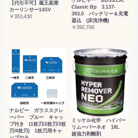
ケルヒャー BD35/15C
【代引不可】蔵王産業
Classic Bp 3.137-
カーリンサー14SV
393.0 バッテリー＆充電
￥353,430
器込 (床洗浄機)
￥392,700
ナルビー ガラススクレ
ーパー ブルー キャッ
ミッケル化学 ハイパー
プ付き (1枚刃/2枚刃/3枚
リムーバーネオ 18L
刃/4枚刃) 1枚刃用キャ
超強力剥離剤
ップのみ