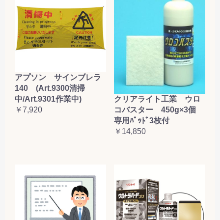
アプソン サインブレラ
140 (Art.9300清掃
クリアライト工業 ウロ
中/Art.9301作業中)
コバスター 450g×3個
￥7,920
専用ﾊﾟｯﾄﾞ3枚付
￥14,850