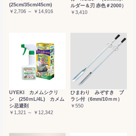
(25cm/35cm/45cm)
ルダー＆刃 赤色＃2000）
￥2,706 ～ ￥14,916
￥3,410
UYEKI カメムシクリ
ひまわり みぞすき ブ
ン (250ｍL/4L) カメム
ラシ付（6mm/10ｍｍ）
シ忌避剤
￥550
￥1,321 ～ ￥12,342