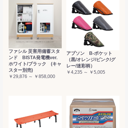
ファシル 災害用備蓄スタ
アプソン B-ポケット
ンド BISTA発電機ver.
（黒/オレンジ/ピンク/グ
ホワイト/ブラック (キャ
レー/迷彩柄）
スター別売)
￥4,235 ～ ￥5,005
￥29,876 ～ ￥858,000