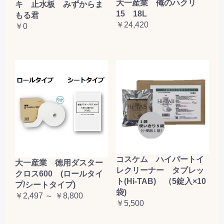
大一産業 俺のハクリ
キ 止水板 みずからま
15 18L
もる君
￥24,420
￥0
コスケム ハイパートイ
大一産業 徳用ダスター
レクリーナー タブレッ
クロス600 (ロールタイ
ト(Hi-TAB) （5錠入×10
プ/シートタイプ)
袋)
￥2,497 ～ ￥8,800
￥5,500