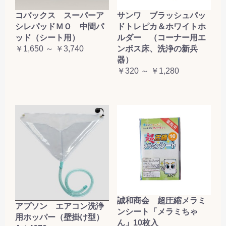
コバックス スーパーア
サンワ ブラッシュパッ
シレパッドＭＯ 中間パ
ドトレピカ＆ホワイトホ
ッド（シート用）
ルダー （コーナー用エ
￥1,650 ～ ￥3,740
ンボス床、洗浄の新兵
器）
￥320 ～ ￥1,280
誠和商会 超圧縮メラミ
アプソン エアコン洗浄
ンシート「メラミちゃ
用ホッパー（壁掛け型）
ん」10枚入