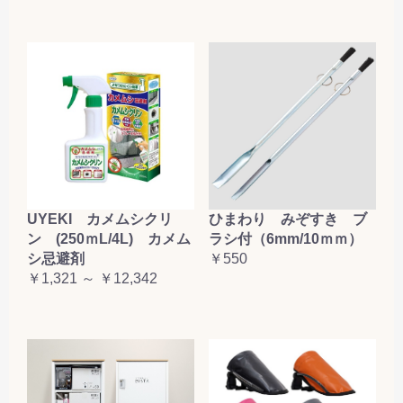
UYEKI カメムシクリ
ひまわり みぞすき ブ
ン (250ｍL/4L) カメム
ラシ付（6mm/10ｍｍ）
シ忌避剤
￥550
￥1,321 ～ ￥12,342