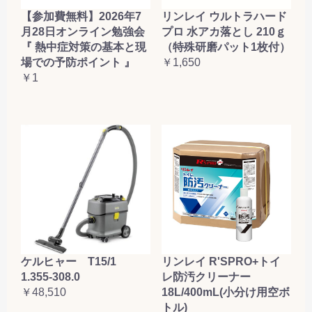
【参加費無料】2026年7
リンレイ ウルトラハード
月28日オンライン勉強会
プロ 水アカ落とし 210ｇ
『 熱中症対策の基本と現
（特殊研磨パット1枚付）
場での予防ポイント 』
￥1,650
￥1
ケルヒャー T15/1
リンレイ R'SPRO+トイ
1.355-308.0
レ防汚クリーナー
￥48,510
18L/400mL(小分け用空ボ
トル)