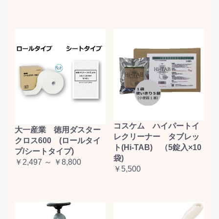
コスケム ハイパートイ
大一産業 徳用ダスター
レクリーナー タブレッ
クロス600 (ロールタイ
ト(Hi-TAB) （5錠入×10
プ/シートタイプ)
袋)
￥2,497 ～ ￥8,800
￥5,500