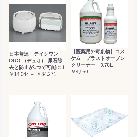
【医薬用外毒劇物】コス
日本曹達 テイクワン
ケム ブラストオーブン
DUO (デュオ) 尿石除
クリーナー 3.78L
去と防止が1つで可能に！
￥4,950
￥14,044 ～ ￥84,271