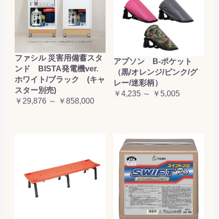
ファシル 災害用備蓄スタ
アプソン B-ポケット
ンド BISTA発電機ver.
（黒/オレンジ/ピンク/グ
ホワイト/ブラック (キャ
レー/迷彩柄）
スター別売)
￥4,235 ～ ￥5,005
￥29,876 ～ ￥858,000