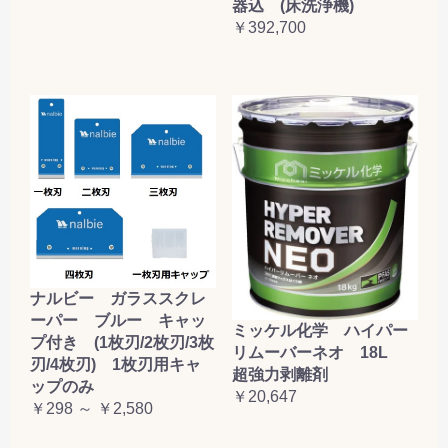
器込 (床洗浄機)
￥392,700
ナルビー ガラススクレ
ーパー ブルー キャッ
ミッケル化学 ハイパー
プ付き (1枚刃/2枚刃/3枚
リムーバーネオ 18L
刃/4枚刃) 1枚刃用キャ
超強力剥離剤
ップのみ
￥20,647
￥298 ～ ￥2,580