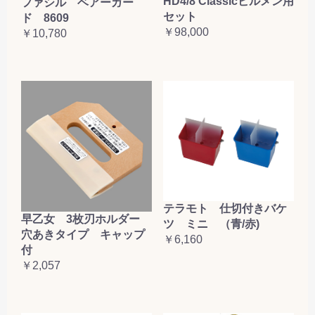
HD4/8 Classicビルメン用
ファシル ベアーガー
セット
ド 8609
￥98,000
￥10,780
テラモト 仕切付きバケ
早乙女 3枚刃ホルダー
ツ ミニ （青/赤)
穴あきタイプ キャップ
￥6,160
付
￥2,057