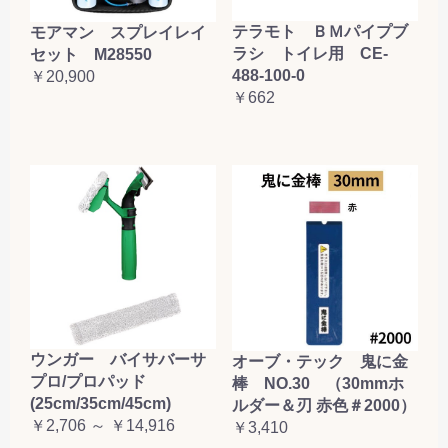
お買い物を続ける
カートへ進む
テラモト ＢＭパイプブ
モアマン スプレイレイ
ラシ トイレ用 CE-
セット M28550
488-100-0
￥20,900
￥662
ウンガー バイサバーサ
オーブ・テック 鬼に金
プロ/プロパッド
棒 NO.30 （30mmホ
(25cm/35cm/45cm)
ルダー＆刃 赤色＃2000）
￥2,706 ～ ￥14,916
￥3,410