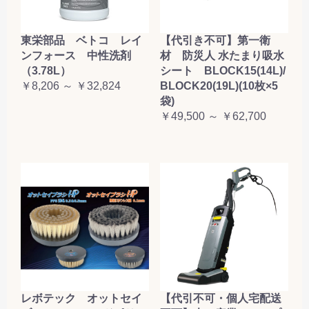
東栄部品 ベトコ レイ
【代引き不可】第一衛
ンフォース 中性洗剤
材 防災人 水たまり吸水
（3.78L）
シート BLOCK15(14L)/
￥8,206 ～ ￥32,824
BLOCK20(19L)(10枚×5
袋)
￥49,500 ～ ￥62,700
レボテック オットセイ
【代引不可・個人宅配送