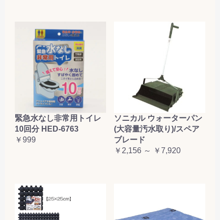
緊急水なし非常用トイレ
ソニカル ウォーターパン
10回分 HED-6763
(大容量汚水取り)/スペア
￥999
ブレード
￥2,156 ～ ￥7,920