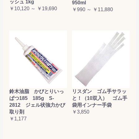
ッシュ 1kg
950ml
￥10,120 ～ ￥19,690
￥990 ～ ￥11,880
鈴木油脂 かびとりいっ
リスダン ゴム手サラッ
ぱつ185 185g S-
と！（10双入） ゴム手
2812 ジェル状強力かび
袋用インナー手袋
取り剤
￥3,850
￥1,177