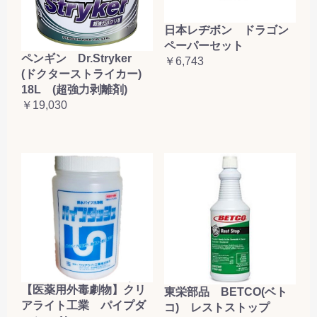
日本レヂボン ドラゴン
ペーパーセット
ペンギン Dr.Stryker
￥6,743
(ドクターストライカー)
18L (超強力剥離剤)
￥19,030
【医薬用外毒劇物】クリ
東栄部品 BETCO(ベト
アライト工業 パイプダ
コ) レストストップ