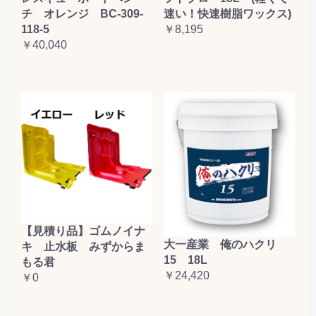
チ オレンジ BC-309-
速い！快速樹脂ワックス)
118-5
￥8,195
￥40,040
【見積り品】ゴムノイナ
大一産業 俺のハクリ
キ 止水板 みずからま
15 18L
もる君
￥24,420
￥0