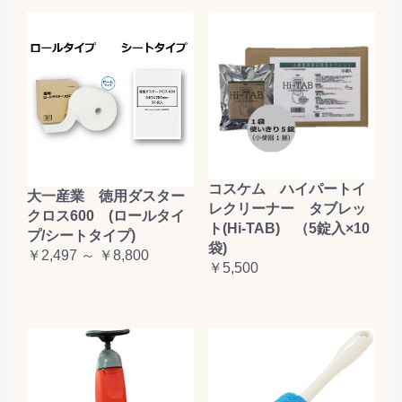
コスケム ハイパートイ
大一産業 徳用ダスター
レクリーナー タブレッ
クロス600 (ロールタイ
ト(Hi-TAB) （5錠入×10
プ/シートタイプ)
袋)
￥2,497 ～ ￥8,800
￥5,500