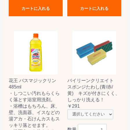
カートに入れる
カートに入れる
花王 バスマジックリン
バイリーンクリエイト
485ml
スポンジたわし(青/赤/
・しつこい汚れもらくら
黄) キズが付きにくく、
く落とす浴室用洗剤。
しっかり洗える！
・浴槽はもちろん、床、
￥291
壁、洗面器、イスなどの
湯アカ・石けんカスもス
ッキリ落とせます。
数量