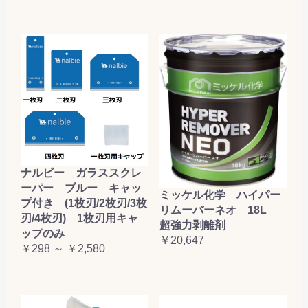
ナルビー ガラススクレ
ーパー ブルー キャッ
ミッケル化学 ハイパー
プ付き (1枚刃/2枚刃/3枚
リムーバーネオ 18L
刃/4枚刃) 1枚刃用キャ
超強力剥離剤
ップのみ
￥20,647
￥298 ～ ￥2,580