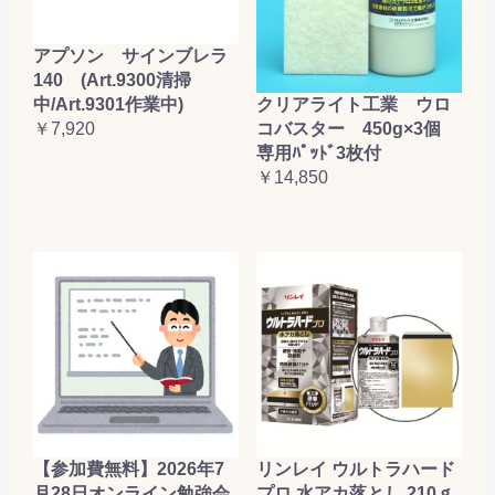
お買い物を続ける
カートへ進む
アプソン サインブレラ
140 (Art.9300清掃
クリアライト工業 ウロ
中/Art.9301作業中)
コバスター 450g×3個
￥7,920
専用ﾊﾟｯﾄﾞ3枚付
￥14,850
【参加費無料】2026年7
リンレイ ウルトラハード
月28日オンライン勉強会
プロ 水アカ落とし 210ｇ