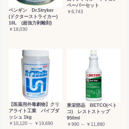
ペーパーセット
ペンギン Dr.Stryker
￥6,743
(ドクターストライカー)
18L (超強力剥離剤)
￥19,030
【医薬用外毒劇物】クリ
東栄部品 BETCO(ベト
アライト工業 パイプダ
コ) レストストップ
ッシュ 1kg
950ml
￥10,120 ～ ￥19,690
￥990 ～ ￥11,880