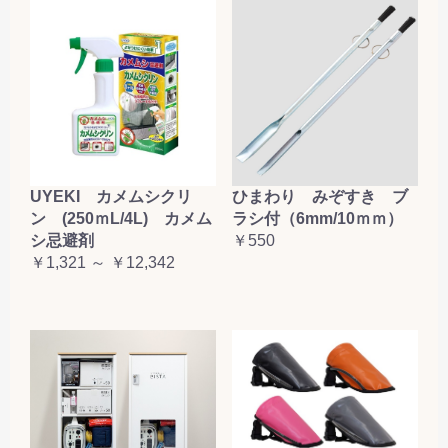
UYEKI カメムシクリ
ひまわり みぞすき ブ
ン (250ｍL/4L) カメム
ラシ付（6mm/10ｍｍ）
シ忌避剤
￥550
￥1,321 ～ ￥12,342