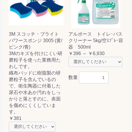
3M スコッチ・ブライト
アルボース トイレ･バス
パワースポンジ 3005 (黄/
クリーナー 5kg/空ｽﾌﾟﾚｰ容
ピンク/青)
器 500ml
3Mのキズを付けにくい研
￥396 ～ ￥6,930
磨粒子を使った業務用た
わしです。
織布パッドに樹脂製の研
数量
磨粒子を含んでいるの
で、衛生陶器に付着した
尿石や水あか汚れをしっ
かりと落とすのに、表面
を傷めにくくしていま
す。
￥381