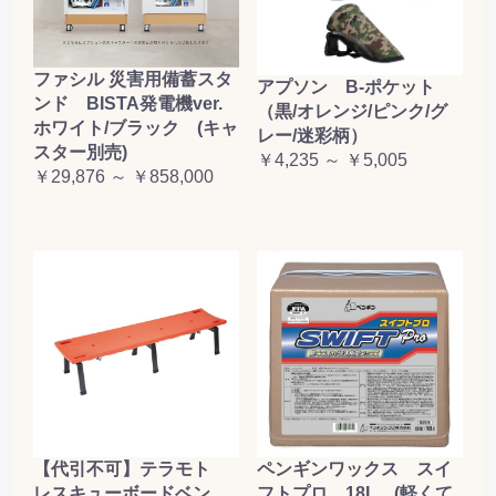
ファシル 災害用備蓄スタ
アプソン B-ポケット
ンド BISTA発電機ver.
（黒/オレンジ/ピンク/グ
ホワイト/ブラック (キャ
レー/迷彩柄）
スター別売)
￥4,235 ～ ￥5,005
￥29,876 ～ ￥858,000
【代引不可】テラモト
ペンギンワックス スイ
レスキューボードベン
フトプロ 18L (軽くて