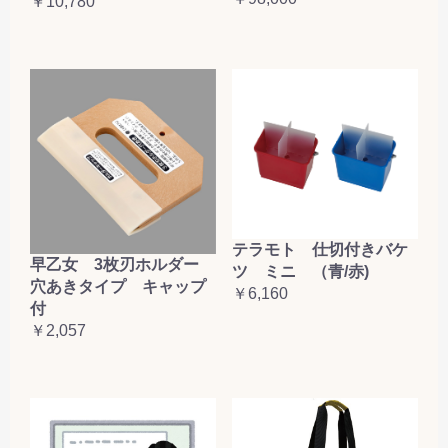
￥10,780
テラモト 仕切付きバケ
早乙女 3枚刃ホルダー
ツ ミニ （青/赤)
穴あきタイプ キャップ
￥6,160
付
￥2,057