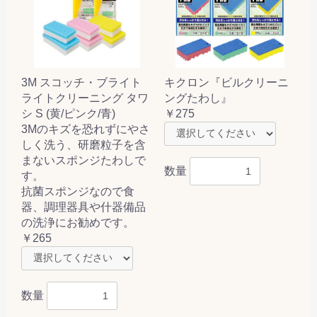
3M スコッチ・ブライト
キクロン『ビルクリーニ
ライトクリーニング タワ
ングたわし』
シ S (黄/ピンク/青)
￥275
3Mのキズを恐れずにやさ
しく洗う、研磨粒子を含
まないスポンジたわしで
数量
す。
抗菌スポンジなので食
器、調理器具や什器備品
の洗浄にお勧めです。
￥265
数量