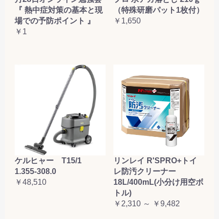
『 熱中症対策の基本と現
（特殊研磨パット1枚付）
場での予防ポイント 』
￥1,650
￥1
ケルヒャー T15/1
リンレイ R'SPRO+トイ
1.355-308.0
レ防汚クリーナー
￥48,510
18L/400mL(小分け用空ボ
トル)
￥2,310 ～ ￥9,482