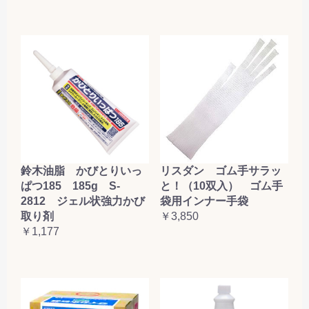
鈴木油脂 かびとりいっ
リスダン ゴム手サラッ
ぱつ185 185g S-
と！（10双入） ゴム手
2812 ジェル状強力かび
袋用インナー手袋
取り剤
￥3,850
￥1,177