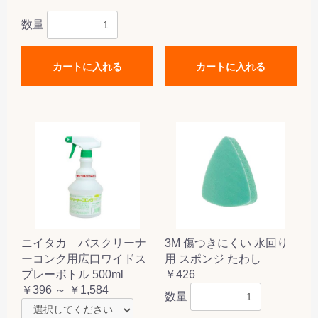
数量
カートに入れる
カートに入れる
ニイタカ バスクリーナ
3M 傷つきにくい 水回り
ーコンク用広口ワイドス
用 スポンジ たわし
プレーボトル 500ml
￥426
￥396 ～ ￥1,584
数量