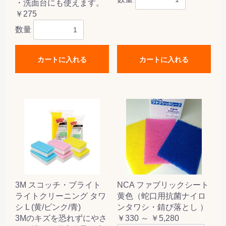
・洗面台にも使えます。
￥275
数量
カートに入れる
カートに入れる
3M スコッチ・ブライト
NCA ファブリックシート
ライトクリーニング タワ
黄色（蛇口用抗菌ナイロ
シ L (黄/ピンク/青)
ンタワシ・錆び落とし ）
3Mのキズを恐れずにやさ
￥330 ～ ￥5,280