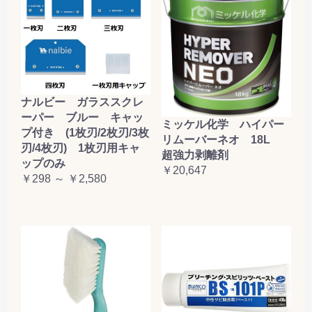
ナルビー ガラススクレ
ーパー ブルー キャッ
ミッケル化学 ハイパー
プ付き (1枚刃/2枚刃/3枚
リムーバーネオ 18L
刃/4枚刃) 1枚刃用キャ
超強力剥離剤
ップのみ
￥20,647
￥298 ～ ￥2,580