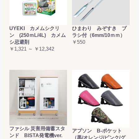
お買い物を続ける
カートへ進む
UYEKI カメムシクリ
ひまわり みぞすき ブ
ン (250ｍL/4L) カメム
ラシ付（6mm/10ｍｍ）
シ忌避剤
￥550
￥1,321 ～ ￥12,342
ファシル 災害用備蓄スタ
アプソン B-ポケット
ンド BISTA発電機ver.
（黒/オレンジ/ピンク/グ