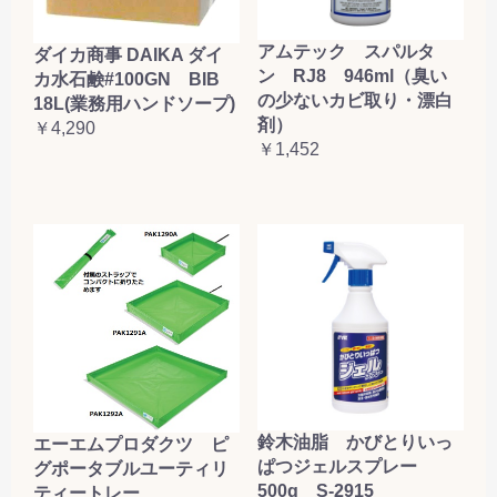
アムテック スパルタ
ダイカ商事 DAIKA ダイ
ン RJ8 946ml（臭い
カ水石鹸#100GN BIB
の少ないカビ取り・漂白
18L(業務用ハンドソープ)
剤）
￥4,290
￥1,452
鈴木油脂 かびとりいっ
エーエムプロダクツ ピ
ぱつジェルスプレー
グポータブルユーティリ
500g S-2915
ティートレー