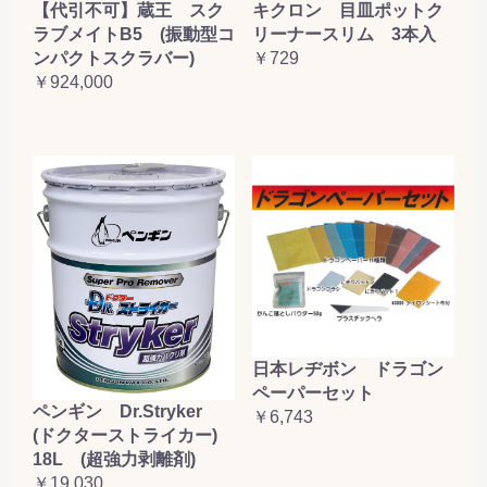
【代引不可】蔵王 スク
キクロン 目皿ポットク
ラブメイトB5 (振動型コ
リーナースリム 3本入
ンパクトスクラバー)
￥729
￥924,000
日本レヂボン ドラゴン
ペーパーセット
ペンギン Dr.Stryker
￥6,743
(ドクターストライカー)
18L (超強力剥離剤)
￥19,030