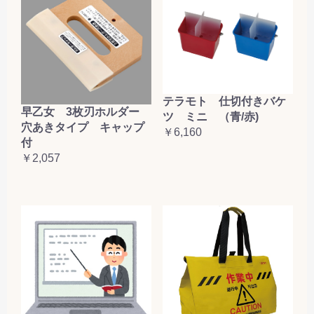
テラモト 仕切付きバケ
早乙女 3枚刃ホルダー
ツ ミニ （青/赤)
穴あきタイプ キャップ
￥6,160
付
￥2,057