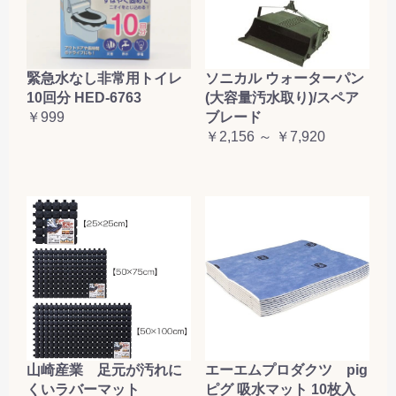
緊急水なし非常用トイレ
ソニカル ウォーターパン
10回分 HED-6763
(大容量汚水取り)/スペア
￥999
ブレード
￥2,156 ～ ￥7,920
山崎産業 足元が汚れに
エーエムプロダクツ pig
くいラバーマット
ピグ 吸水マット 10枚入