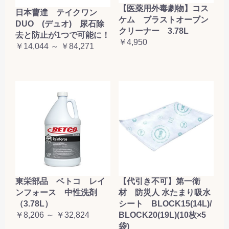
【医薬用外毒劇物】コス
日本曹達 テイクワン
ケム ブラストオーブン
DUO (デュオ) 尿石除
クリーナー 3.78L
去と防止が1つで可能に！
￥4,950
￥14,044 ～ ￥84,271
東栄部品 ベトコ レイ
【代引き不可】第一衛
ンフォース 中性洗剤
材 防災人 水たまり吸水
（3.78L）
シート BLOCK15(14L)/
￥8,206 ～ ￥32,824
BLOCK20(19L)(10枚×5
袋)