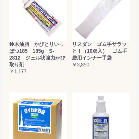
鈴木油脂 かびとりいっ
リスダン ゴム手サラッ
ぱつ185 185g S-
と！（10双入） ゴム手
2812 ジェル状強力かび
袋用インナー手袋
取り剤
￥3,850
￥1,177