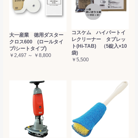
コスケム ハイパートイ
大一産業 徳用ダスター
レクリーナー タブレッ
クロス600 (ロールタイ
ト(Hi-TAB) （5錠入×10
プ/シートタイプ)
袋)
￥2,497 ～ ￥8,800
￥5,500