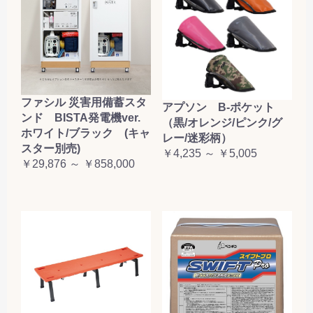
ファシル 災害用備蓄スタ
アプソン B-ポケット
ンド BISTA発電機ver.
（黒/オレンジ/ピンク/グ
ホワイト/ブラック (キャ
レー/迷彩柄）
スター別売)
￥4,235 ～ ￥5,005
￥29,876 ～ ￥858,000