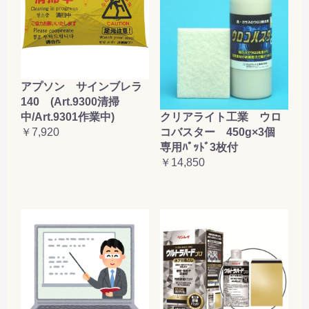
アプソン サインブレラ
140 (Art.9300清掃
クリアライト工業 ウロ
中/Art.9301作業中)
コバスター 450g×3個
￥7,920
専用ﾊﾟｯﾄﾞ3枚付
￥14,850