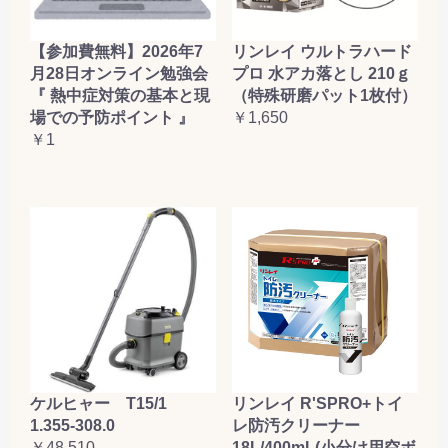
【参加費無料】2026年7
リンレイ ウルトラハード
月28日オンライン勉強会
プロ 水アカ落とし 210ｇ
『 熱中症対策の基本と現
（特殊研磨パット1枚付）
場での予防ポイント 』
￥1,650
￥1
ケルヒャー T15/1
リンレイ R'SPRO+トイ
1.355-308.0
レ防汚クリーナー
￥48,510
18L/400mL(小分け用空ボ