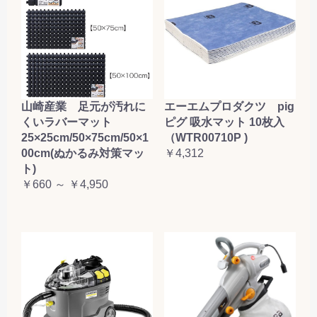
山崎産業 足元が汚れに
エーエムプロダクツ pig
くいラバーマット
ピグ 吸水マット 10枚入
25×25cm/50×75cm/50×1
（WTR00710P )
00cm(ぬかるみ対策マッ
￥4,312
ト)
￥660 ～ ￥4,950