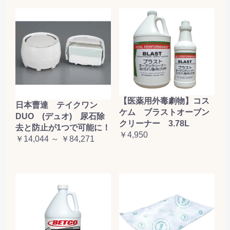
【医薬用外毒劇物】コス
日本曹達 テイクワン
ケム ブラストオーブン
DUO (デュオ) 尿石除
クリーナー 3.78L
去と防止が1つで可能に！
￥4,950
￥14,044 ～ ￥84,271