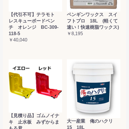
【代引不可】テラモト
ペンギンワックス スイ
レスキューボードベン
フトプロ 18L (軽くて
チ オレンジ BC-309-
速い！快速樹脂ワックス)
118-5
￥8,195
￥40,040
【見積り品】ゴムノイナ
大一産業 俺のハクリ
キ 止水板 みずからま
15 18L
もる君