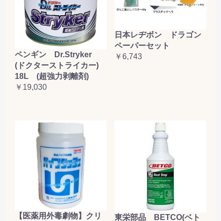
日本レヂボン ドラゴン
ペーパーセット
ペンギン Dr.Stryker
￥6,743
(ドクターストライカー)
18L (超強力剥離剤)
￥19,030
【医薬用外毒劇物】クリ
東栄部品 BETCO(ベト