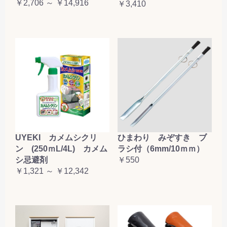
￥2,706 ～ ￥14,916
￥3,410
お買い物を続ける
カートへ進む
UYEKI カメムシクリ
ひまわり みぞすき ブ
ン (250ｍL/4L) カメム
ラシ付（6mm/10ｍｍ）
シ忌避剤
￥550
￥1,321 ～ ￥12,342