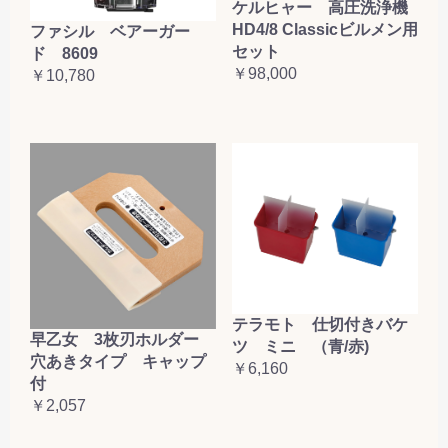
ケルヒャー 高圧洗浄機
HD4/8 Classicビルメン用
ファシル ベアーガー
セット
ド 8609
￥98,000
￥10,780
テラモト 仕切付きバケ
早乙女 3枚刃ホルダー
ツ ミニ （青/赤)
穴あきタイプ キャップ
￥6,160
付
￥2,057