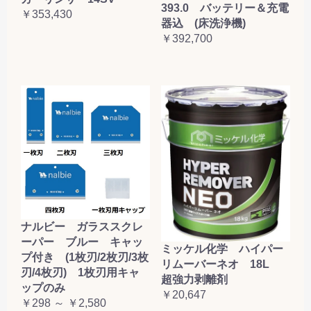
393.0 バッテリー＆充電
￥353,430
器込 (床洗浄機)
￥392,700
ナルビー ガラススクレ
ーパー ブルー キャッ
ミッケル化学 ハイパー
プ付き (1枚刃/2枚刃/3枚
リムーバーネオ 18L
刃/4枚刃) 1枚刃用キャ
超強力剥離剤
ップのみ
￥20,647
￥298 ～ ￥2,580