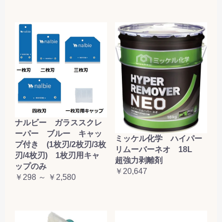
ナルビー ガラススクレ
ーパー ブルー キャッ
ミッケル化学 ハイパー
プ付き (1枚刃/2枚刃/3枚
リムーバーネオ 18L
刃/4枚刃) 1枚刃用キャ
超強力剥離剤
ップのみ
￥20,647
￥298 ～ ￥2,580