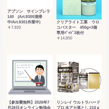
アプソン サインブレラ
140 (Art.9300清掃
クリアライト工業 ウロ
中/Art.9301作業中)
コバスター 450g×3個
￥7,920
専用ﾊﾟｯﾄﾞ3枚付
￥14,850
【参加費無料】2026年7
リンレイ ウルトラハード
月28日オンライン勉強会
プロ 水アカ落とし 210ｇ