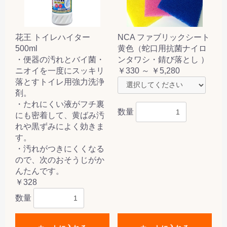
花王 トイレハイター
NCA ファブリックシート
500ml
黄色（蛇口用抗菌ナイロ
・便器の汚れとバイ菌・
ンタワシ・錆び落とし ）
ニオイを一度にスッキリ
￥330 ～ ￥5,280
落とすトイレ用強力洗浄
剤。
・たれにくい液がフチ裏
数量
にも密着して、黄ばみ汚
れや黒ずみによく効きま
す。
・汚れがつきにくくなる
ので、次のおそうじがか
んたんです。
￥328
数量