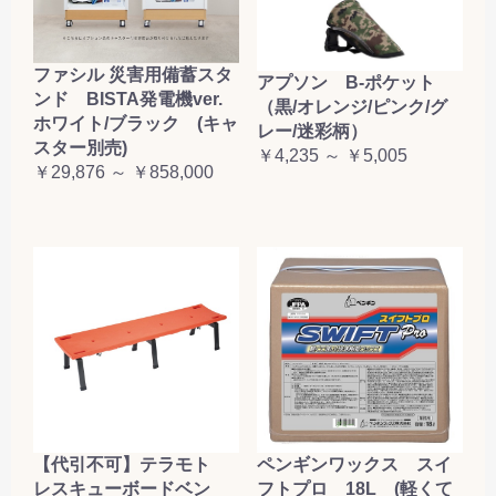
ファシル 災害用備蓄スタ
アプソン B-ポケット
ンド BISTA発電機ver.
（黒/オレンジ/ピンク/グ
ホワイト/ブラック (キャ
レー/迷彩柄）
スター別売)
￥4,235 ～ ￥5,005
￥29,876 ～ ￥858,000
【代引不可】テラモト
ペンギンワックス スイ
レスキューボードベン
フトプロ 18L (軽くて