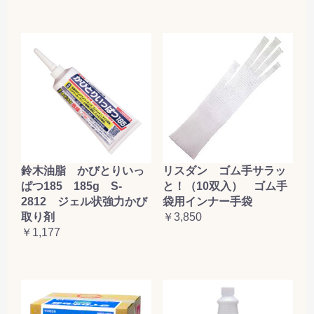
鈴木油脂 かびとりいっ
リスダン ゴム手サラッ
ぱつ185 185g S-
と！（10双入） ゴム手
2812 ジェル状強力かび
袋用インナー手袋
取り剤
￥3,850
￥1,177