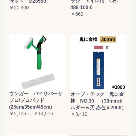
ラシ トイレ用 CE-
セット M28550
488-100-0
￥20,900
￥662
ウンガー バイサバーサ
オーブ・テック 鬼に金
プロ/プロパッド
棒 NO.30 （30mmホ
(25cm/35cm/45cm)
ルダー＆刃 赤色＃2000）
￥2,706 ～ ￥14,916
￥3,410