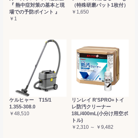
『 熱中症対策の基本と現
（特殊研磨パット1枚付）
場での予防ポイント 』
￥1,650
￥1
ケルヒャー T15/1
リンレイ R'SPRO+トイ
1.355-308.0
レ防汚クリーナー
￥48,510
18L/400mL(小分け用空ボ
トル)
￥2,310 ～ ￥9,482
お買い物を続ける
カートへ進む