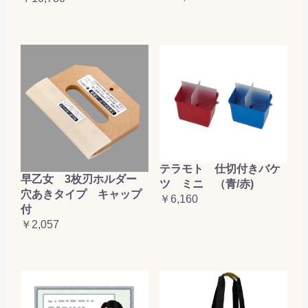
テラモト 仕切付きバケ
早乙女 3枚刃ホルダー
ツ ミニ （青/赤)
穴あきタイプ キャップ
￥6,160
付
￥2,057