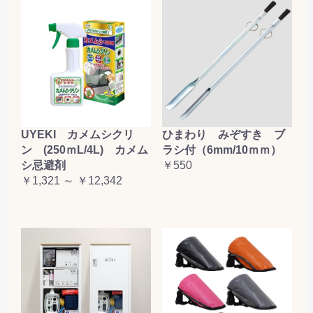
UYEKI カメムシクリ
ひまわり みぞすき ブ
ン (250ｍL/4L) カメム
ラシ付（6mm/10ｍｍ）
シ忌避剤
￥550
￥1,321 ～ ￥12,342