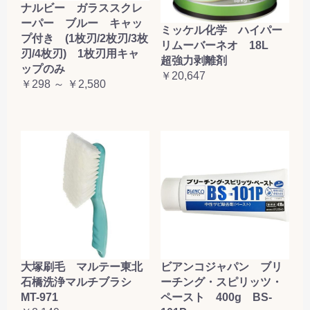
ナルビー ガラススクレ
ーパー ブルー キャッ
ミッケル化学 ハイパー
プ付き (1枚刃/2枚刃/3枚
リムーバーネオ 18L
刃/4枚刃) 1枚刃用キャ
超強力剥離剤
ップのみ
￥20,647
￥298 ～ ￥2,580
大塚刷毛 マルテー東北
ビアンコジャパン ブリ
石橋洗浄マルチブラシ
ーチング・スピリッツ・
MT-971
ペースト 400g BS-