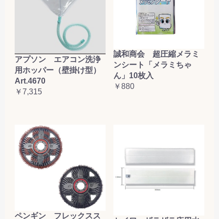
誠和商会 超圧縮メラミ
アプソン エアコン洗浄
ンシート「メラミちゃ
用ホッパー（壁掛け型）
ん」10枚入
Art.4670
￥880
￥7,315
ペンギン フレックスス