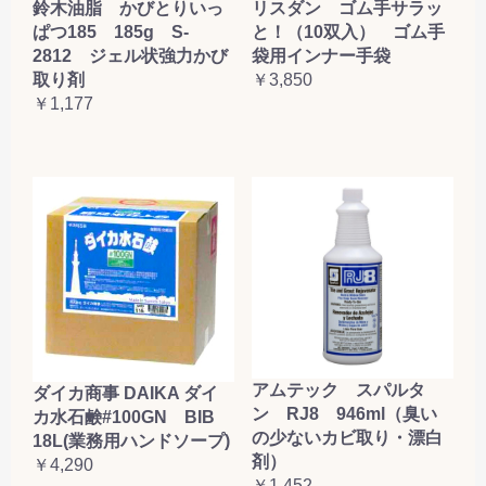
鈴木油脂 かびとりいっ
リスダン ゴム手サラッ
ぱつ185 185g S-
と！（10双入） ゴム手
2812 ジェル状強力かび
袋用インナー手袋
取り剤
￥3,850
￥1,177
アムテック スパルタ
ダイカ商事 DAIKA ダイ
ン RJ8 946ml（臭い
カ水石鹸#100GN BIB
の少ないカビ取り・漂白
18L(業務用ハンドソープ)
剤）
￥4,290
￥1,452