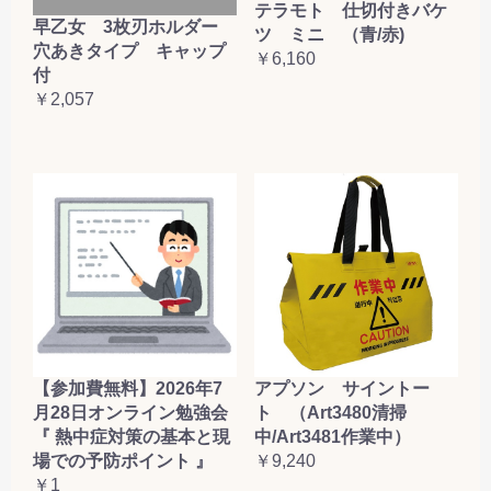
テラモト 仕切付きバケ
早乙女 3枚刃ホルダー
ツ ミニ （青/赤)
穴あきタイプ キャップ
￥6,160
付
￥2,057
【参加費無料】2026年7
アプソン サイントー
月28日オンライン勉強会
ト （Art3480清掃
『 熱中症対策の基本と現
中/Art3481作業中）
場での予防ポイント 』
￥9,240
￥1