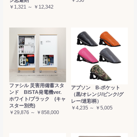
シ忌避剤
￥550
￥1,321 ～ ￥12,342
ファシル 災害用備蓄スタ
アプソン B-ポケット
ンド BISTA発電機ver.
（黒/オレンジ/ピンク/グ
ホワイト/ブラック (キャ
レー/迷彩柄）
スター別売)
￥4,235 ～ ￥5,005
￥29,876 ～ ￥858,000