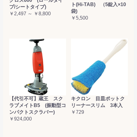
クロス600 (ロールタイ
ト(Hi-TAB) （5錠入×10
プ/シートタイプ)
袋)
￥2,497 ～ ￥8,800
￥5,500
【代引不可】蔵王 スク
キクロン 目皿ポットク
ラブメイトB5 (振動型コ
リーナースリム 3本入
ンパクトスクラバー)
￥729
￥924,000