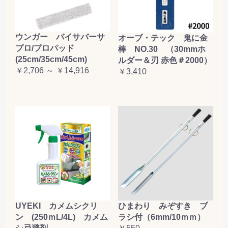
ウンガー バイサバーサ
オーブ・テック 鬼に金
プロ/プロパッド
棒 NO.30 （30mmホ
(25cm/35cm/45cm)
ルダー＆刃 赤色＃2000）
￥2,706 ～ ￥14,916
￥3,410
UYEKI カメムシクリ
ひまわり みぞすき ブ
ン (250ｍL/4L) カメム
ラシ付（6mm/10ｍｍ）