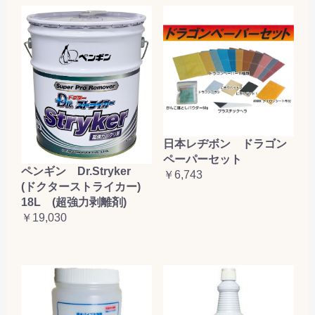
日本レヂボン ドラゴン
ペーパーセット
ペンギン Dr.Stryker
￥6,743
(ドクターストライカー)
18L (超強力剥離剤)
￥19,030