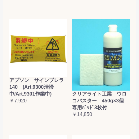
アプソン サインブレラ
140 (Art.9300清掃
クリアライト工業 ウロ
中/Art.9301作業中)
コバスター 450g×3個
￥7,920
専用ﾊﾟｯﾄﾞ3枚付
￥14,850