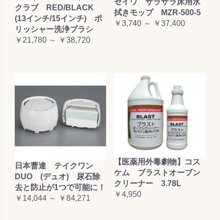
セイワ ザラザラ床用水
クラブ RED/BLACK
拭きモップ MZR-500-5
(13インチ/15インチ) ポ
￥3,740 ～ ￥37,400
リッシャー洗浄ブラシ
￥21,780 ～ ￥38,720
【医薬用外毒劇物】コス
日本曹達 テイクワン
ケム ブラストオーブン
DUO (デュオ) 尿石除
クリーナー 3.78L
去と防止が1つで可能に！
￥4,950
￥14,044 ～ ￥84,271