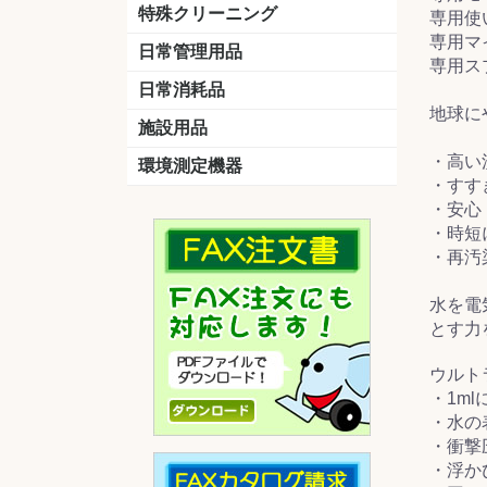
洗剤
道具
バスクリーナー
カビ取り剤
スポンジ
特殊クリーニング
専用使
専用マ
石材
エアコン
外壁
その他
洗浄剤
リンス&中和剤
洗浄ツール
洗浄シート
洗浄
道具
日常管理用品
専用スプ
剤
クリーナー
洗濯用洗剤
油汚れ落とし
サビ取り剤
タバコ専用消臭
日常消耗品
地球に
トイレットペーパー
ペーパータオル
便座除菌クリーナー
ポリ袋
施設用品
・高い
マット・他
ベンチ
灰皿
傘立
くず入れ
環境測定機器
・すす
残留塩素測定器
空気環境測定器
粉じん計
風速計
温湿度計
・安心
・時短
・再汚
水を電
とす力
ウルト
・1m
・水の
・衝撃
・浮か