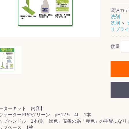
関連カテ
洗剤
洗剤
＞
リブライ
ス(一般製品)
ンテナンス用樹
樹脂製品
クス
製品
ラ フロアケアシ
用・テラゾー・
ックス
ーナー
クリーナー
クリーナー
クス
樹脂製品
製品
ンテナンス用樹
ー製品
商品
品
商品
剤
ート用
ス
数量
式モップ
イヤー
ッチメント
布
式用)
キューム
イトバキューム
スタイプ
ード
ポリッシャー
ス
ーターキット 内容】
ォーターPROグリーン pH12.5 4L 1本
ップハンドル 1本(※「緑色」廃番の為「赤色」の手配になりま
ップベース 1枚