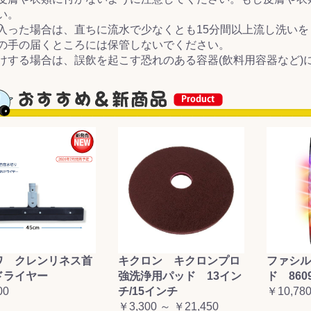
い。
入った場合は、直ちに流水で少なくとも15分間以上流し洗いを
の手の届くところには保管しないでください。
けする場合は、誤飲を起こす恐れのある容器(飲料用容器など)
ワ クレンリネス首
キクロン キクロンプロ
ファシル
ドライヤー
強洗浄用パッド 13イン
ド 860
00
チ/15インチ
￥10,78
￥3,300 ～ ￥21,450