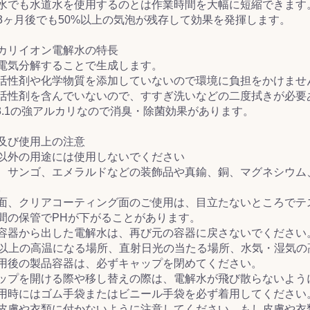
水でも水道水を使用するのとは作業時間を大幅に短縮できます
3ヶ月後でも50%以上の気泡が残存して効果を発揮します。
カリイオン電解水の特長
電気分解することで生成します。
活性剤や化学物質を添加していないので環境に負担をかけませ
活性剤を含んでいないので、すすぎ洗いなどの二度拭きが必要
13.1の強アルカリなので消臭・除菌効果があります。
及び使用上の注意
以外の用途には使用しないでください
、サンゴ、エメラルドなどの装飾品や真鍮、銅、マグネシウム
。
面、クリアコーティング面のご使用は、目立たないところでテ
間の保管でPHが下がることがあります。
容器から出した電解水は、再び元の容器に戻さないでください
℃以上の高温になる場所、直射日光の当たる場所、水気・湿気
用後の製品容器は、必ずキャップを閉めてください。
ップを開ける際や移し替えの際は、電解水が飛び散らないよう
用時にはゴム手袋またはビニール手袋を必ず着用してください
皮膚や衣類に付かないように注意してください。もし皮膚や衣