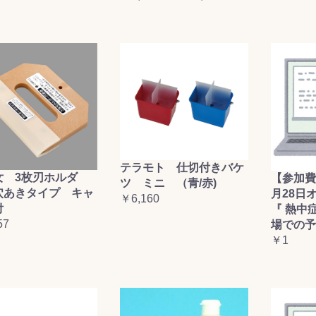
お買い物を続ける
カートへ進む
テラモト 仕切付きバケ
女 3枚刃ホルダ
【参加費
ツ ミニ （青/赤)
穴あきタイプ キャ
月28日
￥6,160
付
『 熱中
57
場での予
￥1