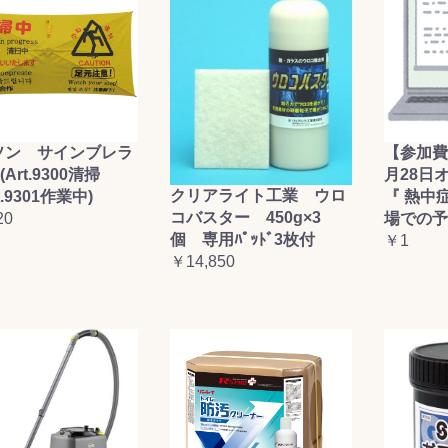
ソン サインブレラ
【参加費
(Art.9300清掃
月28日
クリアライト工業 ウロ
t.9301作業中)
『 熱中
コバスター 450g×3
20
場での予
個 専用ﾊﾟｯﾄﾞ3枚付
￥1
￥14,850