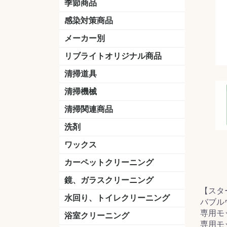
季節商品
感染対策商品
おう吐物
除菌洗剤
うがい薬
マスク
手洗い石鹸
手指消毒
手袋
メーカー別
クオリティ
ニイタカ
シーバイエス
リンレイ
ペンギンワックス
横浜油脂工業
ミッケル化学（旧：スイショウ
ユシロ化学
コニシ
つやげん
ダイカ商事
スリーエムジャパン
山崎産業
テラモト
セイワ
エトレー
ラバーメイド
ジャパックス
日本サニパック
ケルヒャー
マキタ
ショーワグローブ
花王
サラヤ
アルボース
コスケム
ミヤキ
紺商
信徳ポミー
樹脂ワック
下地剤
ドライメ
水性・半
油性ワッ
特殊用途
ニュート
天然石材
木床用ワ
床用クリ
剥離剤
植物油用
鉱物油用
その他
樹脂ワッ
水性・半
下地剤
特殊用途
ドライメ
クリーナ
ハクリ剤
石材床用
木床用商
日常管理
リブライトオリジナル商品
＆ユーホー）
脂仕上げ
ステム
コンクリ
脂ワック
LLオレンジクリーナー
LL油脂専用クリーナー
LLワックスモップ
LL-21
マーベラスiL
清掃道具
ほうき
ちりとり
モップ及び関連品
モップ
ハードフロア用ダストモップ
テラモト
その他
ワンタッチ
水切りドラ
その他アタ
関連商品
ワックス塗
清掃機械
(ワンタッチ
掃除機
高圧洗浄機
吸水機
カーペット用マシン
送風機
ポリッシャー
ポリッシャー・自動床洗浄機用
掃除機用紙パック
その他
ドライバ
アップラ
コードレ
階段用
スタンダ
高速回転
ハンディ
関連商品
清掃関連商品
パッド
ダストカート
台車
移動式バレット
脚立
モップハンガー
サインボード
光沢計
カーペット汚染度計
洗剤
床用表面洗浄剤
ハクリ剤
厨房用
工場用
石材用
サビ用
木材用
タイル用
外壁用
壁面用
手あか用
病院用
除菌用
ワックス
樹脂ワックス
半樹脂ワックス
フローリング用
病院用ワックス
中性ワックス
石材用
木床用
その他
シーバイエス
リンレイ
ペンギンワック
コニシ
スイショウ
ユシロ
信徳ポミー
その他
カーペットクリーニング
洗剤
ブラシ
パット
その他
ガム除去剤
シミ抜き剤
鏡、ガラスクリーニング
【スタ
ガラスワイパー
シャンパー(ウオッシャー)
ガラススクイジー
ケレン
ツールホルダー
洗剤
天井・高所作業
うろこ取り
水回り、トイレクリーニング
バブルウ
専用モ
洗剤
尿石除去剤
水アカ除去剤
排水管つまり除去剤
消臭・防臭剤
道具
ブラシ
ラバーカップ
水アカ除去
浴室クリーニング
専用モ