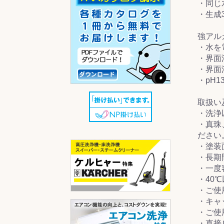
・同じ
・生成
強アル
・水を
・界面
・界面
・pH
取扱い
・洗浄
・真珠
ださい
・塗装
・長期
・一度
・40
・ご使
・キャ
・ご使
・直接