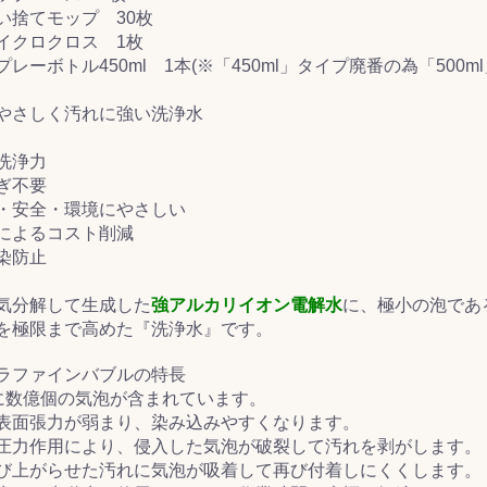
い捨てモップ 30枚
イクロクロス 1枚
&前処理
レーボトル450ml 1本(※「450ml」タイプ廃番の為「500
やさしく汚れに強い洗浄水
洗浄力
ぎ不要
・安全・環境にやさしい
によるコスト削減
染防止
気分解して生成した
強アルカリイオン電解水
に、極小の泡であ
を極限まで高めた『洗浄水』です。
ラファインバブルの特長
lに数億個の気泡が含まれています。
表面張力が弱まり、染み込みやすくなります。
圧力作用により、侵入した気泡が破裂して汚れを剥がします。
び上がらせた汚れに気泡が吸着して再び付着しにくくします。