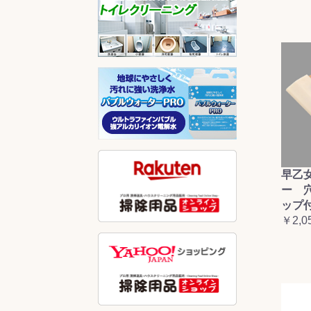
早乙
ー 
ップ
￥2,0