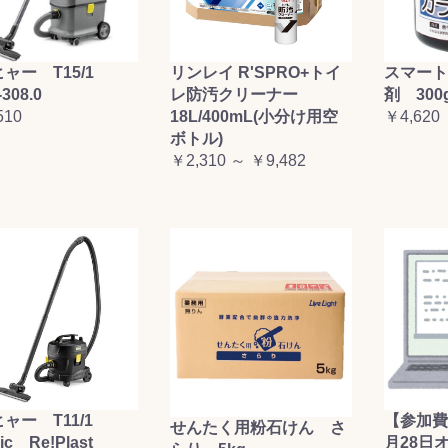
ャー T15/1
リンレイ R'SPRO+トイ
スマート
-308.0
レ防汚クリーナー
剤 300
510
18L/400mL(小分け用空
￥4,620
ボトル)
￥2,310 ～ ￥9,482
ャー T11/1
【参加費
せんたく用粉石けん さ
sic Re!Plast
月28日