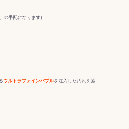
ml」の手配になります)
る
ウルトラファインバブル
を注入した汚れを落