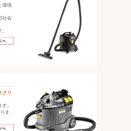
た環境
型社会
す。
スクリ
ます。
なりま