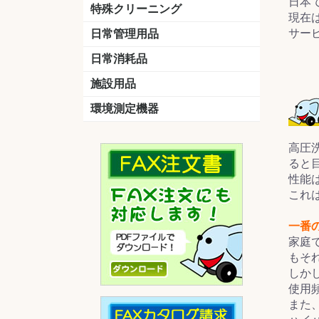
日本
洗剤
道具
バスクリーナー
カビ取り剤
スポンジ
特殊クリーニング
現在
石材
エアコン
外壁
その他
洗浄剤
リンス&中和剤
洗浄ツール
洗浄シート
洗浄
道具
サー
日常管理用品
剤
クリーナー
洗濯用洗剤
油汚れ落とし
サビ取り剤
タバコ専用消臭
日常消耗品
トイレットペーパー
ペーパータオル
便座除菌クリーナー
ポリ袋
施設用品
マット・他
ベンチ
灰皿
傘立
くず入れ
環境測定機器
残留塩素測定器
空気環境測定器
粉じん計
風速計
温湿度計
高圧
ると
性能
これ
一番
家庭
もそ
しか
使用
また