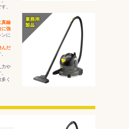
す。
です。
に真鍮
食に強
シンに
挟んだ
す。
久力や
す。
数多く