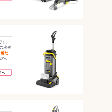
です。
分の稼働
間当た
他のケ