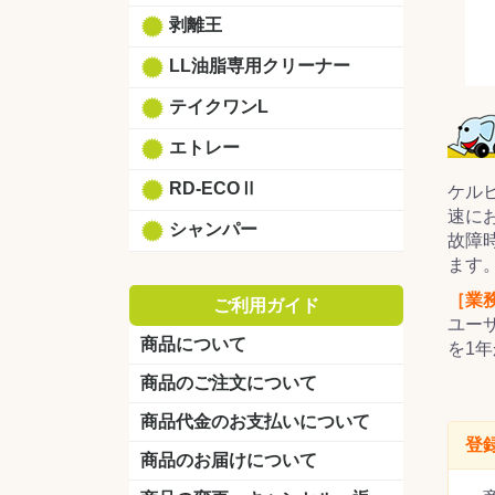
剥離王
LL油脂専用クリーナー
テイクワンL
エトレー
RD-ECOⅡ
ケル
速に
シャンパー
故障
ます
［業
ご利用ガイド
ユー
商品について
を1
商品のご注文について
商品代金のお支払いについて
登
商品のお届けについて