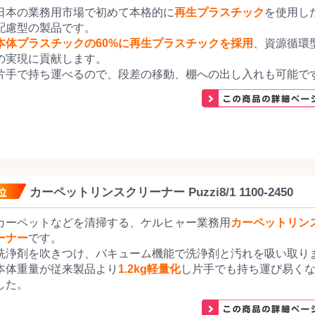
日本の業務用市場で初めて本格的に
再生プラスチック
を使用し
配慮型の製品です。
本体プラスチックの60%に再生プラスチックを採用
、資源循環
の実現に貢献します。
片手で持ち運べるので、段差の移動、棚への出し入れも可能で
カーペットリンスクリーナー Puzzi8/1 1100-2450
カーペットなどを清掃する、ケルヒャー業務用
カーペットリン
ーナー
です。
洗浄剤を吹きつけ、バキューム機能で洗浄剤と汚れを吸い取り
本体重量が従来製品より
1.2kg軽量化
し片手でも持ち運び易く
した。