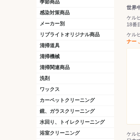
季節商品
世界
感染対策商品
ケル
おう吐物
除菌洗剤
うがい薬
マスク
手洗い石鹸
手指消毒
手袋
メーカー別
18
クオリティ
ニイタカ
シーバイエス
リンレイ
ペンギンワックス
横浜油脂工業
ミッケル化学（旧：スイショウ
ユシロ化学
コニシ
つやげん
ダイカ商事
スリーエムジャパン
山崎産業
テラモト
セイワ
エトレー
ラバーメイド
ジャパックス
日本サニパック
ケルヒャー
マキタ
ショーワグローブ
花王
サラヤ
アルボース
コスケム
ミヤキ
紺商
信徳ポミー
樹脂ワック
下地剤
ドライメ
水性・半
油性ワッ
特殊用途
ニュート
天然石材
木床用ワ
床用クリ
剥離剤
植物油用
鉱物油用
その他
樹脂ワッ
水性・半
下地剤
特殊用途
ドライメ
クリーナ
ハクリ剤
石材床用
木床用商
日常管理
ケル
リブライトオリジナル商品
＆ユーホー）
脂仕上げ
ステム
コンクリ
脂ワック
ナー
LLオレンジクリーナー
LL油脂専用クリーナー
LLワックスモップ
LL-21
マーベラスiL
清掃道具
ほうき
ちりとり
モップ及び関連品
モップ
ハードフロア用ダストモップ
テラモト
その他
ワンタッチ
水切りドラ
その他アタ
関連商品
ワックス塗
清掃機械
(ワンタッチ
掃除機
高圧洗浄機
吸水機
カーペット用マシン
送風機
ポリッシャー
ポリッシャー・自動床洗浄機用
掃除機用紙パック
その他
ドライバ
アップラ
コードレ
階段用
スタンダ
高速回転
ハンディ
関連商品
清掃関連商品
パッド
ダストカート
台車
移動式バレット
脚立
モップハンガー
サインボード
光沢計
カーペット汚染度計
洗剤
床用表面洗浄剤
ハクリ剤
厨房用
工場用
石材用
サビ用
木材用
タイル用
外壁用
壁面用
手あか用
病院用
除菌用
ワックス
樹脂ワックス
半樹脂ワックス
フローリング用
病院用ワックス
中性ワックス
石材用
木床用
その他
シーバイエス
リンレイ
ペンギンワック
コニシ
スイショウ
ユシロ
信徳ポミー
その他
カーペットクリーニング
洗剤
ブラシ
パット
その他
ガム除去剤
シミ抜き剤
鏡、ガラスクリーニング
ガラスワイパー
シャンパー(ウオッシャー)
ガラススクイジー
ケレン
ツールホルダー
洗剤
天井・高所作業
うろこ取り
水回り、トイレクリーニング
洗剤
尿石除去剤
水アカ除去剤
排水管つまり除去剤
消臭・防臭剤
道具
ブラシ
ラバーカップ
水アカ除去
浴室クリーニング
ケル