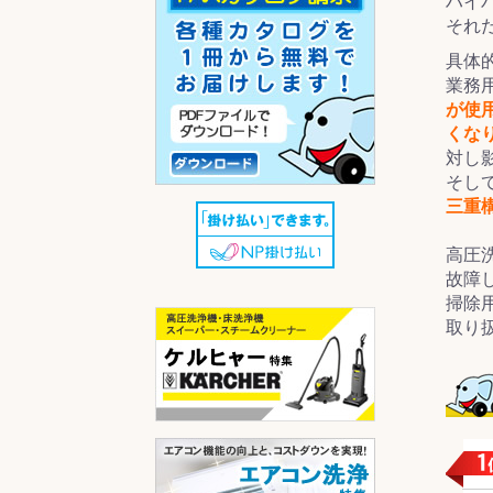
ハイ
それ
具体
業務
が使
くな
対し
そし
三重
高圧
故障
掃除
取り