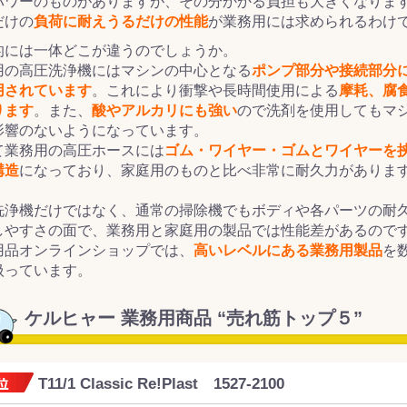
パワーのものがありますが、その分かかる負担も大きくなりま
だけの
負荷に耐えうるだけの性能
が業務用には求められるわけ
的には一体どこが違うのでしょうか。
用の高圧洗浄機にはマシンの中心となる
ポンプ部分や接続部分
用されています
。これにより衝撃や長時間使用による
摩耗、腐
ります
。また、
酸やアルカリにも強い
ので洗剤を使用してもマ
影響のないようになっています。
て業務用の高圧ホースには
ゴム・ワイヤー・ゴムとワイヤーを
構造
になっており、家庭用のものと比べ非常に耐久力がありま
洗浄機だけではなく、通常の掃除機でもボディや各パーツの耐
しやすさの面で、業務用と家庭用の製品では性能差があるので
用品オンラインショップでは、
高いレベルにある業務用製品
を
扱っています。
ケルヒャー 業務用商品 “売れ筋トップ５”
T11/1 Classic Re!Plast 1527-2100