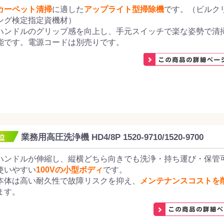
カーペット清掃
に適した
アップライト型掃除機
です。（ビルク
ング検定指定資機材）
ハンドルのグリップ感を向上し、手元スイッチで楽な姿勢で清
能です。電源コードは別売りです。
業務用高圧洗浄機 HD4/8P 1520-9710/1520-9700
ハンドルが伸縮し、縦横どちら向きでも洗浄・持ち運び・保管
使いやすい
100Vの小型ボディ
です。
本体は高い耐久性で故障リスクを抑え、
メンテナンスコストを
ます。