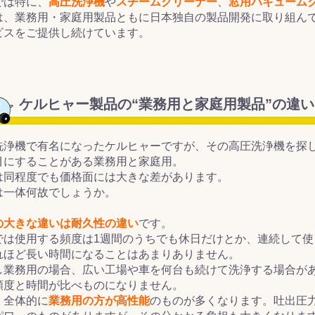
では特に、
高圧洗浄機
や
スチームクリーナー
、
窓用バキューム
は、業務用・家庭用製品ともに日本独自の製品開発に取り組ん
&前処理
ビスをご提供し続けています。
ケルヒャー製品の“業務用と家庭用製品”の違
洗浄機で有名になったケルヒャーですが、その高圧洗浄機を探
目にすることがある業務用と家庭用。
は同程度でも価格面には大きな差があります。
は一体何故でしょうか。
の大きな違いは耐久性の違い
です。
では使用する頻度は1週間のうちでも休日だけとか、連続して使
れほど長い時間になることはあまりありません。
し業務用の場合、広い工場や車を何台も続けて洗浄する場合が
頻度と時間が比べものになりません。
、全体的に
業務用の方が高性能
のものが多くなります。吐出圧