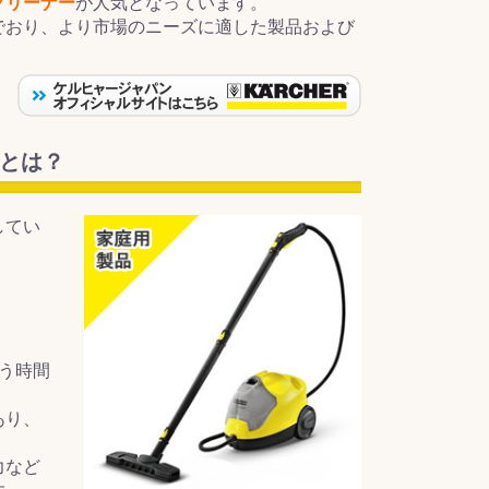
クリーナー
が人気となっています。
でおり、より市場のニーズに適した製品および
いとは？
してい
う時間
あり、
力など