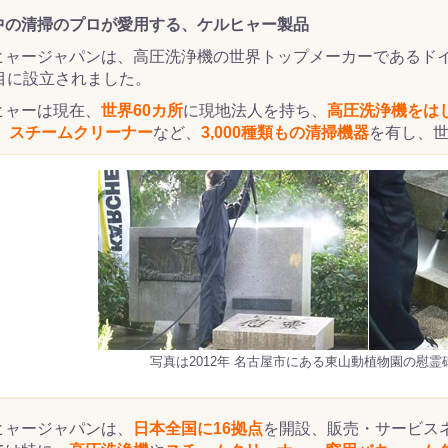
中の清掃のプロが愛用する、ケルヒャー製品
ヒャージャパンは、高圧洗浄機の世界トップメーカーであるド
番目に設立されました。
ス(一般製品)
ンテナンス用樹
樹脂製品
クス
製品
ラ フロアケアシ
用・テラゾー・
ックス
ーナー
クリーナー
クリーナー
クス
樹脂製品
製品
ンテナンス用樹
ー製品
商品
品
商品
ヒャーは現在、
世界60カ所
に現地法人を持ち、
高圧洗浄機をは
剤
ート用
ス
 、スチームクリーナー
など、
3,000種類もの清掃機器
を有し、
式モップ
イヤー
ッチメント
布
式用)
キューム
イトバキューム
スタイプ
ード
ポリッシャー
ス
写真は2012年 名古屋市にある東山動植物園の慰
ヒャージャパンは、
日本全国に16拠点
を開設、販売・サービス