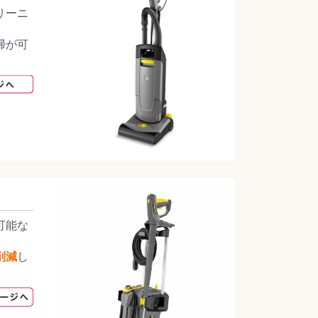
リーニ
掃が可
可能な
削減
し