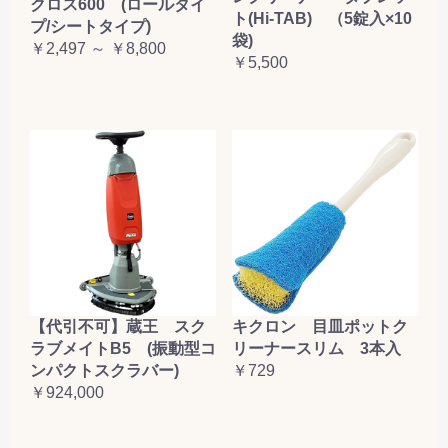
クロス600 (ロールタイ
ト(Hi-TAB) （5錠入×10
プ/シートタイプ)
袋)
￥2,497 ～ ￥8,800
￥5,500
【代引不可】蔵王 スク
キクロン 目皿ポットク
ラブメイトB5 (振動型コ
リーナースリム 3本入
ンパクトスクラバー)
￥729
￥924,000