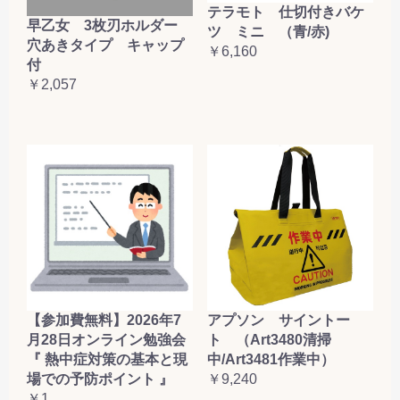
テラモト 仕切付きバケ
早乙女 3枚刃ホルダー
ツ ミニ （青/赤)
穴あきタイプ キャップ
￥6,160
付
￥2,057
【参加費無料】2026年7
アプソン サイントー
月28日オンライン勉強会
ト （Art3480清掃
『 熱中症対策の基本と現
中/Art3481作業中）
場での予防ポイント 』
￥9,240
￥1