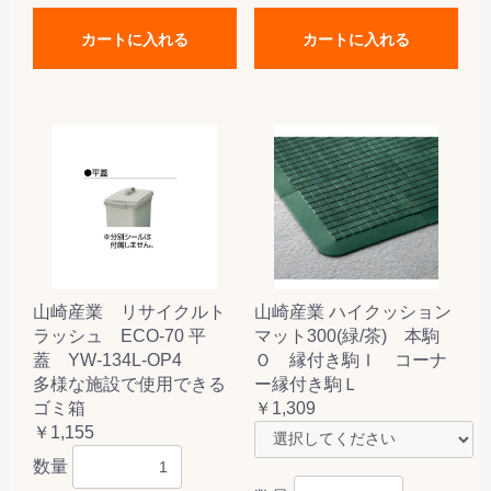
カートに入れる
カートに入れる
山崎産業 リサイクルト
山崎産業 ハイクッション
ラッシュ ECO-70 平
マット300(緑/茶) 本駒
蓋 YW-134L-OP4
Ｏ 縁付き駒Ｉ コーナ
多様な施設で使用できる
ー縁付き駒Ｌ
ゴミ箱
￥1,309
￥1,155
数量