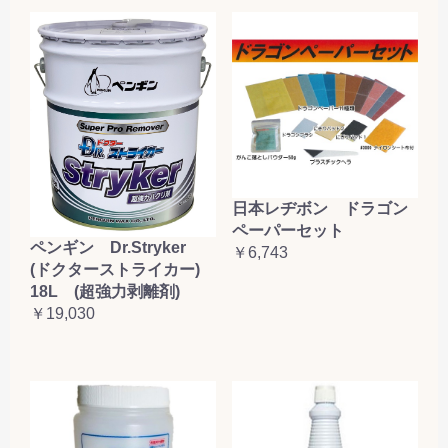
日本レヂボン ドラゴン
ペーパーセット
ペンギン Dr.Stryker
￥6,743
(ドクターストライカー)
18L (超強力剥離剤)
￥19,030