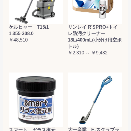
ケルヒャー T15/1
リンレイ R'SPRO+トイ
1.355-308.0
レ防汚クリーナー
￥48,510
18L/400mL(小分け用空ボ
トル)
￥2,310 ～ ￥9,482
大一産業 E-スクラブラ
スマート ガラス復元