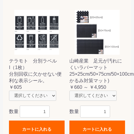
テラモト 分別ラベル
山崎産業 足元が汚れに
I（1枚）
くいラバーマット
分別回収に欠かせない便
25×25cm/50×75cm/50×100c
利な表示シール。
かるみ対策マット)
￥605
￥660 ～ ￥4,950
数量
数量
カートに入れる
カートに入れる