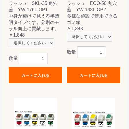
ラッシュ SKL-35 角穴
ラッシュ ECO-50 丸穴
蓋 YW-176L-OP1
蓋 YW-133L-OP2
中身が透けて見える半透
多様な施設で使用できる
明タイプです。分別のモ
ゴミ箱
ラル向上に貢献します。
￥1,848
￥1,848
数量
数量
カートに入れる
カートに入れる