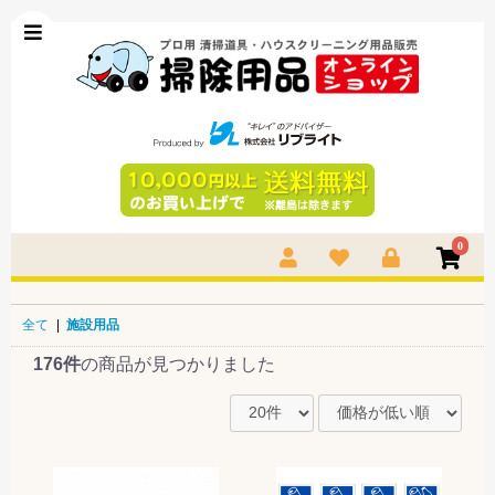
0
全て
|
施設用品
176件
の商品が見つかりました