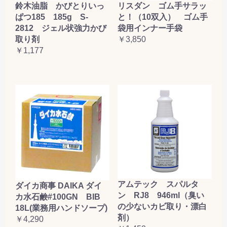
鈴木油脂 かびとりいっ
リスダン ゴム手サラッ
ぱつ185 185g S-
と！（10双入） ゴム手
2812 ジェル状強力かび
袋用インナー手袋
取り剤
￥3,850
￥1,177
アムテック スパルタ
ダイカ商事 DAIKA ダイ
ン RJ8 946ml（臭い
カ水石鹸#100GN BIB
の少ないカビ取り・漂白
18L(業務用ハンドソープ)
剤）
￥4,290