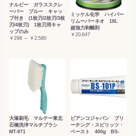
ナルビー ガラススクレ
ーパー ブルー キャッ
ミッケル化学 ハイパー
プ付き (1枚刃/2枚刃/3枚
リムーバーネオ 18L
刃/4枚刃) 1枚刃用キャ
超強力剥離剤
ップのみ
￥20,647
￥298 ～ ￥2,580
大塚刷毛 マルテー東北
ビアンコジャパン ブリ
石橋洗浄マルチブラシ
ーチング・スピリッツ・
MT-971
ペースト 400g BS-