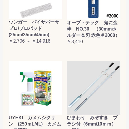
ウンガー バイサバーサ
オーブ・テック 鬼に金
プロ/プロパッド
棒 NO.30 （30mmホ
(25cm/35cm/45cm)
ルダー＆刃 赤色＃2000）
￥2,706 ～ ￥14,916
￥3,410
UYEKI カメムシクリ
ひまわり みぞすき ブ
ン (250ｍL/4L) カメム
ラシ付（6mm/10ｍｍ）