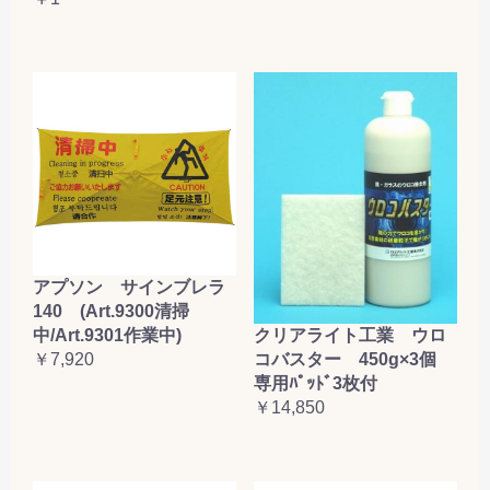
アプソン サインブレラ
140 (Art.9300清掃
クリアライト工業 ウロ
中/Art.9301作業中)
コバスター 450g×3個
￥7,920
専用ﾊﾟｯﾄﾞ3枚付
￥14,850