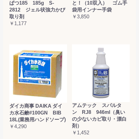
ぱつ185 185g S-
と！（10双入） ゴム手
2812 ジェル状強力かび
袋用インナー手袋
取り剤
￥3,850
￥1,177
アムテック スパルタ
ダイカ商事 DAIKA ダイ
ン RJ8 946ml（臭い
カ水石鹸#100GN BIB
の少ないカビ取り・漂白
18L(業務用ハンドソープ)
剤）
￥4,290
￥1,452