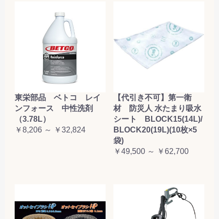
東栄部品 ベトコ レイ
【代引き不可】第一衛
ンフォース 中性洗剤
材 防災人 水たまり吸水
（3.78L）
シート BLOCK15(14L)/
￥8,206 ～ ￥32,824
BLOCK20(19L)(10枚×5
袋)
￥49,500 ～ ￥62,700