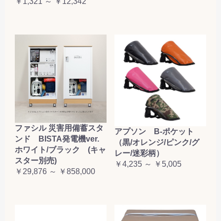
￥1,321 ～ ￥12,342
ファシル 災害用備蓄スタ
アプソン B-ポケット
ンド BISTA発電機ver.
（黒/オレンジ/ピンク/グ
ホワイト/ブラック (キャ
レー/迷彩柄）
スター別売)
￥4,235 ～ ￥5,005
￥29,876 ～ ￥858,000