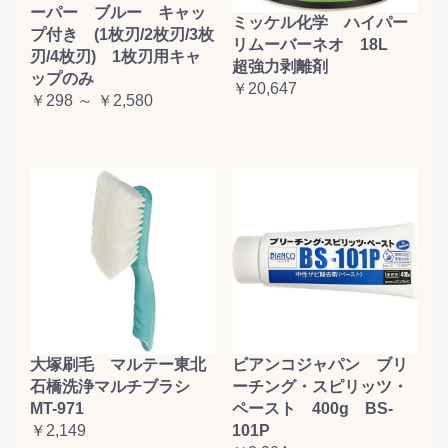
ーパー ブルー キャッ
ミッケル化学 ハイパー
プ付き (1枚刃/2枚刃/3枚
リムーバーネオ 18L
刃/4枚刃) 1枚刃用キャ
超強力剥離剤
ップのみ
￥20,647
￥298 ～ ￥2,580
大塚刷毛 マルテー東北
ビアンコジャパン ブリ
石橋洗浄マルチブラシ
ーチング・スピリッツ・
MT-971
ペースト 400g BS-
￥2,149
101P