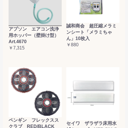
誠和商会 超圧縮メラミ
アプソン エアコン洗浄
ンシート「メラミちゃ
用ホッパー（壁掛け型）
ん」10枚入
Art.4670
￥880
￥7,315
ペンギン フレックスス
セイワ ザラザラ床用水
クラブ RED/BLACK