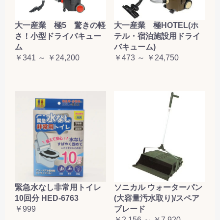
大一産業 極5 驚きの軽
大一産業 極HOTEL(ホ
さ！小型ドライバキュー
テル・宿泊施設用ドライ
ム
バキューム)
￥341 ～ ￥24,200
￥473 ～ ￥24,750
緊急水なし非常用トイレ
ソニカル ウォーターパン
10回分 HED-6763
(大容量汚水取り)/スペア
￥999
ブレード
￥2,156 ～ ￥7,920