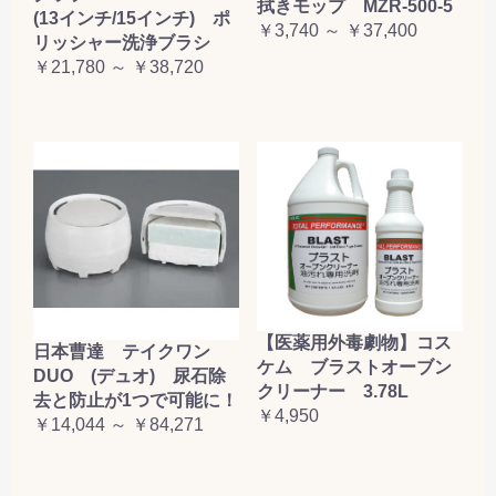
拭きモップ MZR-500-5
(13インチ/15インチ) ポ
￥3,740 ～ ￥37,400
リッシャー洗浄ブラシ
￥21,780 ～ ￥38,720
【医薬用外毒劇物】コス
日本曹達 テイクワン
ケム ブラストオーブン
DUO (デュオ) 尿石除
クリーナー 3.78L
去と防止が1つで可能に！
￥4,950
￥14,044 ～ ￥84,271