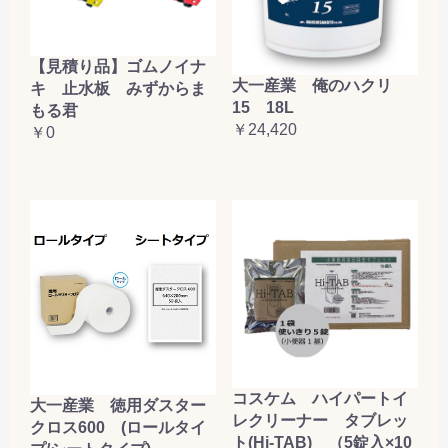
【見積り品】ゴムノイナ
大一産業 俺のハクリ
キ 止水板 みずからま
15 18L
もる君
￥24,420
￥0
コスケム ハイパートイ
大一産業 徳用ダスター
レクリーナー タブレッ
クロス600 (ロールタイ
ト(Hi-TAB) （5錠入×10