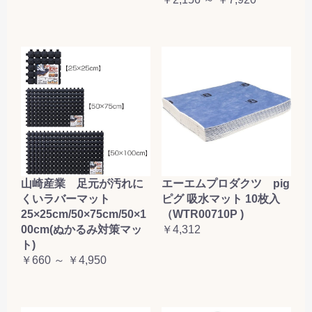
山崎産業 足元が汚れに
エーエムプロダクツ pig
くいラバーマット
ピグ 吸水マット 10枚入
25×25cm/50×75cm/50×1
（WTR00710P )
00cm(ぬかるみ対策マッ
￥4,312
ト)
￥660 ～ ￥4,950