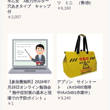
早乙女 3枚刃ホルダー
ツ ミニ （青/赤)
穴あきタイプ キャップ
￥6,160
付
￥2,057
【参加費無料】2026年7
アプソン サイントー
月28日オンライン勉強会
ト （Art3480清掃
『 熱中症対策の基本と現
中/Art3481作業中）
場での予防ポイント 』
￥9,240
￥1