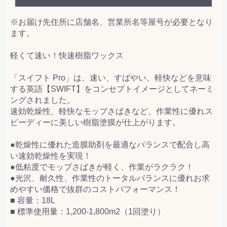
※お届け先住所に店舗名、営業所名等屋号が必要となり
ます。
軽くて速い！快速樹脂ワックス
「スイフト Pro」は、速い、すばやい、軽快などを意味
する英語【SWIFT】をコンセプトイメージとしてネーミ
ングされました。
速効乾燥性、軽快なモップさばきなど、作業性に優れス
ピーディーに美しい樹脂塗膜が仕上がります。
●乾燥性に優れた造膜助剤を最適なバランスで配合し高
い速効乾燥性を実現！
●低粘度でモップさばきが軽く、作業がラクラク！
●光沢、耐久性、作業性のトータルバランスに優れお求
めやすい価格で抜群のコストパフォーマンス！
■ 容量：18L
■ 標準使用量：1,200-1,800m2（1回塗り）