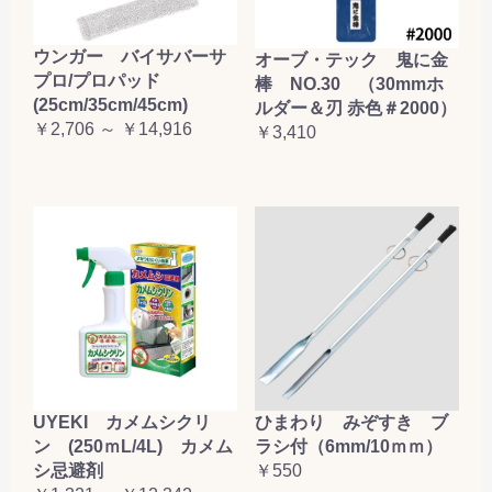
お買い物を続ける
カートへ進む
ウンガー バイサバーサ
オーブ・テック 鬼に金
プロ/プロパッド
棒 NO.30 （30mmホ
(25cm/35cm/45cm)
ルダー＆刃 赤色＃2000）
￥2,706 ～ ￥14,916
￥3,410
UYEKI カメムシクリ
ひまわり みぞすき ブ
ン (250ｍL/4L) カメム
ラシ付（6mm/10ｍｍ）
シ忌避剤
￥550