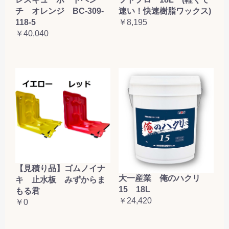
チ オレンジ BC-309-
速い！快速樹脂ワックス)
118-5
￥8,195
￥40,040
【見積り品】ゴムノイナ
大一産業 俺のハクリ
キ 止水板 みずからま
15 18L
もる君
￥24,420
￥0