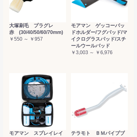
お買い物を続ける
カートへ進む
大塚刷毛 プラグレ
モアマン ゲッコーパッ
赤 (30/40/50/60/70mm)
ドホルダー/フグパッド/マ
￥550 ～ ￥957
イクログラスパッド/スチ
ールウールバッド
￥3,003 ～ ￥6,976
テラモト ＢＭパイプブ
モアマン スプレイレイ