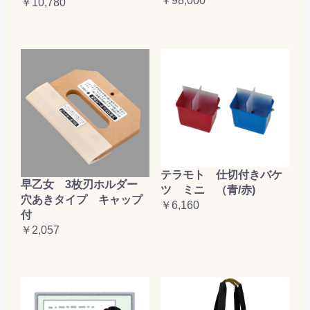
￥98,000
￥10,780
テラモト 仕切付きバケ
早乙女 3枚刃ホルダー
ツ ミニ （青/赤)
穴あきタイプ キャップ
￥6,160
付
￥2,057