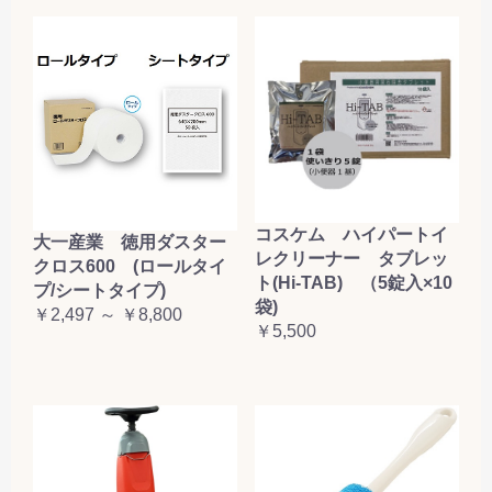
コスケム ハイパートイ
大一産業 徳用ダスター
レクリーナー タブレッ
クロス600 (ロールタイ
ト(Hi-TAB) （5錠入×10
プ/シートタイプ)
袋)
￥2,497 ～ ￥8,800
￥5,500