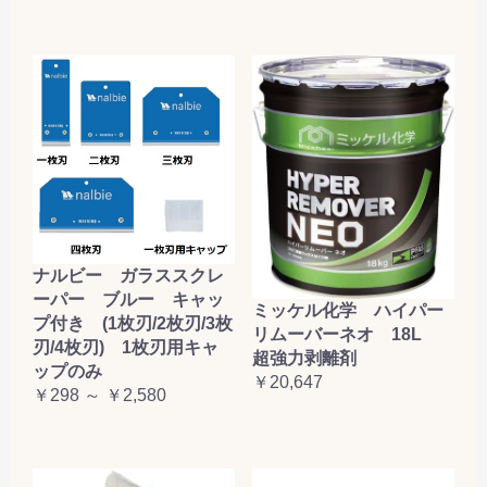
ナルビー ガラススクレ
ーパー ブルー キャッ
ミッケル化学 ハイパー
プ付き (1枚刃/2枚刃/3枚
リムーバーネオ 18L
刃/4枚刃) 1枚刃用キャ
超強力剥離剤
ップのみ
￥20,647
￥298 ～ ￥2,580