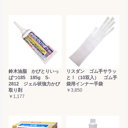
鈴木油脂 かびとりいっ
リスダン ゴム手サラッ
ぱつ185 185g S-
と！（10双入） ゴム手
2812 ジェル状強力かび
袋用インナー手袋
取り剤
￥3,850
￥1,177