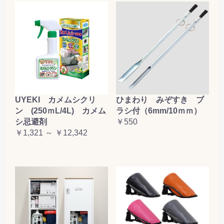
UYEKI カメムシクリ
ひまわり みぞすき ブ
ン (250ｍL/4L) カメム
ラシ付（6mm/10ｍｍ）
シ忌避剤
￥550
￥1,321 ～ ￥12,342