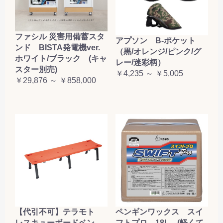
ファシル 災害用備蓄スタ
アプソン B-ポケット
ンド BISTA発電機ver.
（黒/オレンジ/ピンク/グ
ホワイト/ブラック (キャ
レー/迷彩柄）
スター別売)
￥4,235 ～ ￥5,005
￥29,876 ～ ￥858,000
【代引不可】テラモト
ペンギンワックス スイ
レスキューボードベン
フトプロ 18L (軽くて