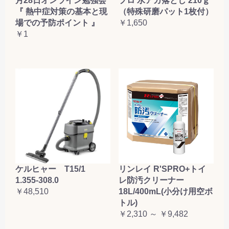
月28日オンライン勉強会
プロ 水アカ落とし 210ｇ
『 熱中症対策の基本と現
（特殊研磨パット1枚付）
場での予防ポイント 』
￥1,650
￥1
ケルヒャー T15/1
リンレイ R'SPRO+トイ
1.355-308.0
レ防汚クリーナー
￥48,510
18L/400mL(小分け用空ボ
トル)
￥2,310 ～ ￥9,482