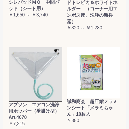
シレパッドＭＯ 中間パ
ドトレピカ＆ホワイトホ
ッド（シート用）
ルダー （コーナー用エ
￥1,650 ～ ￥3,740
ンボス床、洗浄の新兵
器）
￥320 ～ ￥1,280
誠和商会 超圧縮メラミ
アプソン エアコン洗浄
ンシート「メラミちゃ
用ホッパー（壁掛け型）
ん」10枚入
Art.4670
￥880
￥7,315