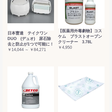
【医薬用外毒劇物】コス
日本曹達 テイクワン
ケム ブラストオーブン
DUO (デュオ) 尿石除
クリーナー 3.78L
去と防止が1つで可能に！
￥4,950
￥14,044 ～ ￥84,271