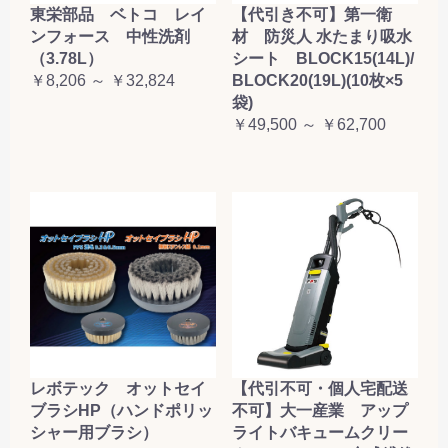
東栄部品 ベトコ レイ
【代引き不可】第一衛
ンフォース 中性洗剤
材 防災人 水たまり吸水
（3.78L）
シート BLOCK15(14L)/
￥8,206 ～ ￥32,824
BLOCK20(19L)(10枚×5
袋)
￥49,500 ～ ￥62,700
レボテック オットセイ
【代引不可・個人宅配送
ブラシHP（ハンドポリッ
不可】大一産業 アップ
シャー用ブラシ）
ライトバキュームクリー