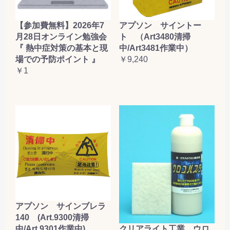
【参加費無料】2026年7
アプソン サイントー
月28日オンライン勉強会
ト （Art3480清掃
『 熱中症対策の基本と現
中/Art3481作業中）
場での予防ポイント 』
￥9,240
￥1
アプソン サインブレラ
140 (Art.9300清掃
クリアライト工業 ウロ
中/Art.9301作業中)