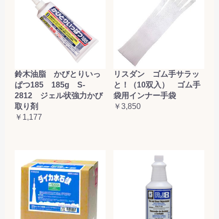
鈴木油脂 かびとりいっ
リスダン ゴム手サラッ
ぱつ185 185g S-
と！（10双入） ゴム手
2812 ジェル状強力かび
袋用インナー手袋
取り剤
￥3,850
￥1,177