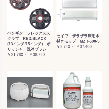
ペンギン フレックスス
セイワ ザラザラ床用水
クラブ RED/BLACK
拭きモップ MZR-500-5
(13インチ/15インチ) ポ
￥3,740 ～ ￥37,400
リッシャー洗浄ブラシ
￥21,780 ～ ￥38,720