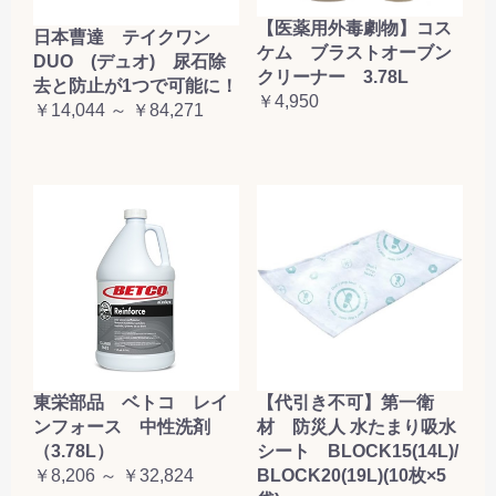
【医薬用外毒劇物】コス
日本曹達 テイクワン
ケム ブラストオーブン
DUO (デュオ) 尿石除
クリーナー 3.78L
去と防止が1つで可能に！
￥4,950
￥14,044 ～ ￥84,271
東栄部品 ベトコ レイ
【代引き不可】第一衛
ンフォース 中性洗剤
材 防災人 水たまり吸水
（3.78L）
シート BLOCK15(14L)/
￥8,206 ～ ￥32,824
BLOCK20(19L)(10枚×5