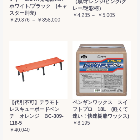
（黒/オレンジ/ピンク/グ
ホワイト/ブラック (キャ
レー/迷彩柄）
スター別売)
￥4,235 ～ ￥5,005
￥29,876 ～ ￥858,000
【代引不可】テラモト
ペンギンワックス スイ
レスキューボードベン
フトプロ 18L (軽くて
チ オレンジ BC-309-
速い！快速樹脂ワックス)
118-5
￥8,195
￥40,040