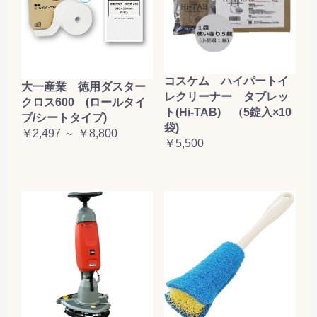
コスケム ハイパートイ
大一産業 徳用ダスター
レクリーナー タブレッ
クロス600 (ロールタイ
ト(Hi-TAB) （5錠入×10
プ/シートタイプ)
袋)
￥2,497 ～ ￥8,800
￥5,500