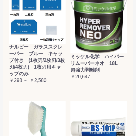
ナルビー ガラススクレ
ーパー ブルー キャッ
ミッケル化学 ハイパー
プ付き (1枚刃/2枚刃/3枚
リムーバーネオ 18L
刃/4枚刃) 1枚刃用キャ
超強力剥離剤
ップのみ
￥20,647
￥298 ～ ￥2,580