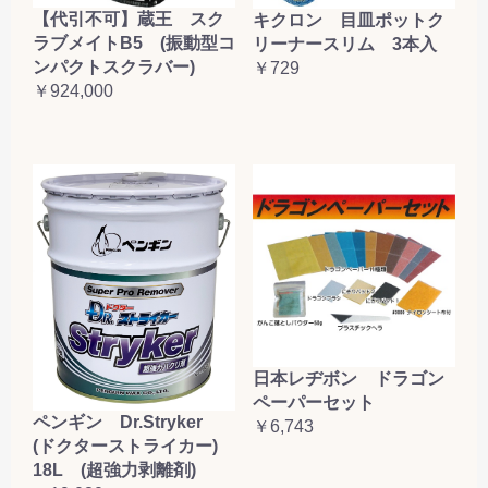
【代引不可】蔵王 スク
キクロン 目皿ポットク
ラブメイトB5 (振動型コ
リーナースリム 3本入
ンパクトスクラバー)
￥729
￥924,000
日本レヂボン ドラゴン
ペーパーセット
ペンギン Dr.Stryker
￥6,743
(ドクターストライカー)
18L (超強力剥離剤)