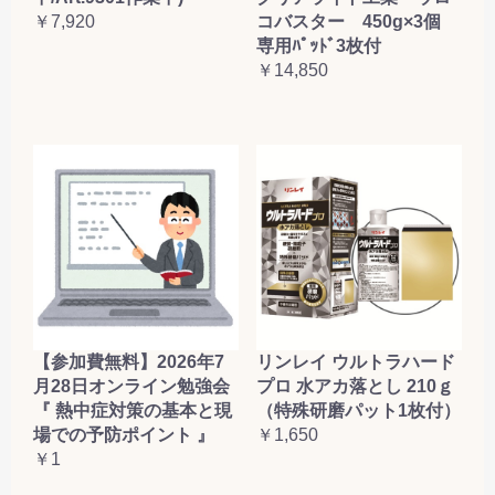
コバスター 450g×3個
￥7,920
専用ﾊﾟｯﾄﾞ3枚付
￥14,850
【参加費無料】2026年7
リンレイ ウルトラハード
月28日オンライン勉強会
プロ 水アカ落とし 210ｇ
『 熱中症対策の基本と現
（特殊研磨パット1枚付）
場での予防ポイント 』
￥1,650
￥1