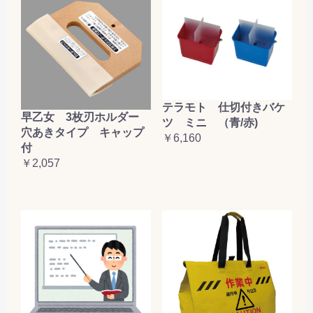
テラモト 仕切付きバケ
早乙女 3枚刃ホルダー
ツ ミニ （青/赤)
穴あきタイプ キャップ
￥6,160
付
￥2,057