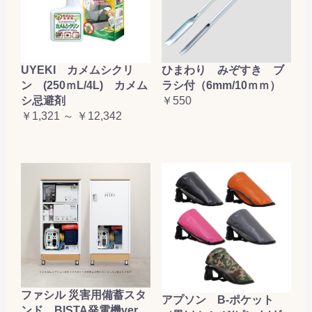
UYEKI カメムシクリ
ひまわり みぞすき ブ
ン (250ｍL/4L) カメム
ラシ付（6mm/10ｍｍ）
シ忌避剤
￥550
￥1,321 ～ ￥12,342
ファシル 災害用備蓄スタ
アプソン B-ポケット
ンド BISTA発電機ver.