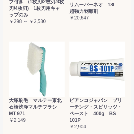
プ付き (1枚刃/2枚刃/3枚
リムーバーネオ 18L
刃/4枚刃) 1枚刃用キャ
超強力剥離剤
ップのみ
￥20,647
￥298 ～ ￥2,580
大塚刷毛 マルテー東北
ビアンコジャパン ブリ
石橋洗浄マルチブラシ
ーチング・スピリッツ・
MT-971
ペースト 400g BS-
￥2,149
101P
￥2,904