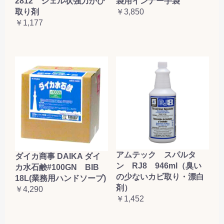
2812 ジェル状強力かび
袋用インナー手袋
取り剤
￥3,850
￥1,177
アムテック スパルタ
ダイカ商事 DAIKA ダイ
ン RJ8 946ml（臭い
カ水石鹸#100GN BIB
の少ないカビ取り・漂白
18L(業務用ハンドソープ)
剤）
￥4,290
￥1,452