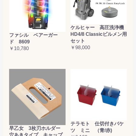
ケルヒャー 高圧洗浄機
HD4/8 Classicビルメン用
ファシル ベアーガー
セット
ド 8609
￥98,000
￥10,780
テラモト 仕切付きバケ
早乙女 3枚刃ホルダー
ツ ミニ （青/赤)
穴あきタイプ キャップ