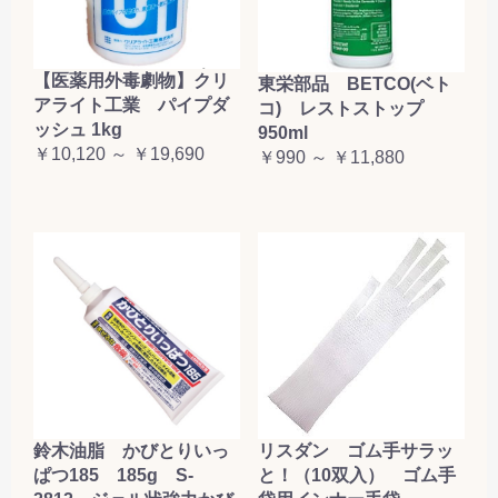
【医薬用外毒劇物】クリ
東栄部品 BETCO(ベト
アライト工業 パイプダ
コ) レストストップ
ッシュ 1kg
950ml
￥10,120 ～ ￥19,690
￥990 ～ ￥11,880
鈴木油脂 かびとりいっ
リスダン ゴム手サラッ
ぱつ185 185g S-
と！（10双入） ゴム手