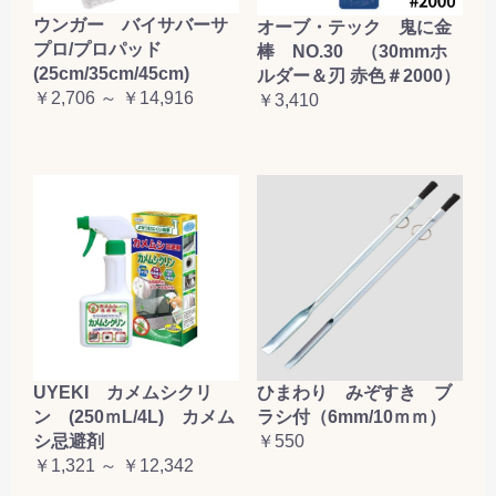
ウンガー バイサバーサ
オーブ・テック 鬼に金
プロ/プロパッド
棒 NO.30 （30mmホ
(25cm/35cm/45cm)
ルダー＆刃 赤色＃2000）
￥2,706 ～ ￥14,916
￥3,410
UYEKI カメムシクリ
ひまわり みぞすき ブ
ン (250ｍL/4L) カメム
ラシ付（6mm/10ｍｍ）
シ忌避剤
￥550
￥1,321 ～ ￥12,342