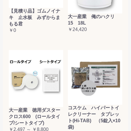
【見積り品】ゴムノイナ
大一産業 俺のハクリ
キ 止水板 みずからま
15 18L
もる君
￥24,420
￥0
コスケム ハイパートイ
大一産業 徳用ダスター
レクリーナー タブレッ
クロス600 (ロールタイ
ト(Hi-TAB) （5錠入×10
プ/シートタイプ)
袋)
￥2,497 ～ ￥8,800