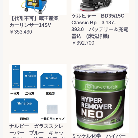
ケルヒャー BD35/15C
【代引不可】蔵王産業
Classic Bp 3.137-
カーリンサー14SV
393.0 バッテリー＆充電
￥353,430
器込 (床洗浄機)
￥392,700
ナルビー ガラススクレ
ーパー ブルー キャッ
ミッケル化学 ハイパー