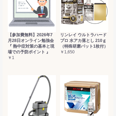
お買い物を続ける
カートへ進む
【参加費無料】2026年7
リンレイ ウルトラハード
月28日オンライン勉強会
プロ 水アカ落とし 210ｇ
『 熱中症対策の基本と現
（特殊研磨パット1枚付）
場での予防ポイント 』
￥1,650
￥1