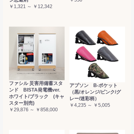
お買い物を続ける
カートへ進む
￥1,321 ～ ￥12,342
ファシル 災害用備蓄スタ
アプソン B-ポケット
ンド BISTA発電機ver.
（黒/オレンジ/ピンク/グ
ホワイト/ブラック (キャ
レー/迷彩柄）
スター別売)
￥4,235 ～ ￥5,005
￥29,876 ～ ￥858,000