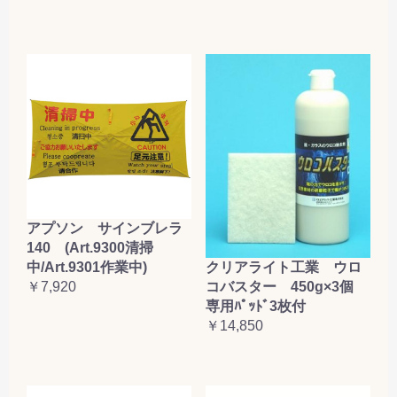
アプソン サインブレラ
140 (Art.9300清掃
クリアライト工業 ウロ
中/Art.9301作業中)
コバスター 450g×3個
￥7,920
専用ﾊﾟｯﾄﾞ3枚付
￥14,850