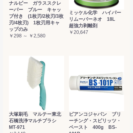
ナルビー ガラススクレ
ーパー ブルー キャッ
ミッケル化学 ハイパー
プ付き (1枚刃/2枚刃/3枚
リムーバーネオ 18L
刃/4枚刃) 1枚刃用キャ
超強力剥離剤
ップのみ
￥20,647
￥298 ～ ￥2,580
大塚刷毛 マルテー東北
ビアンコジャパン ブリ
石橋洗浄マルチブラシ
ーチング・スピリッツ・
MT-971
ペースト 400g BS-