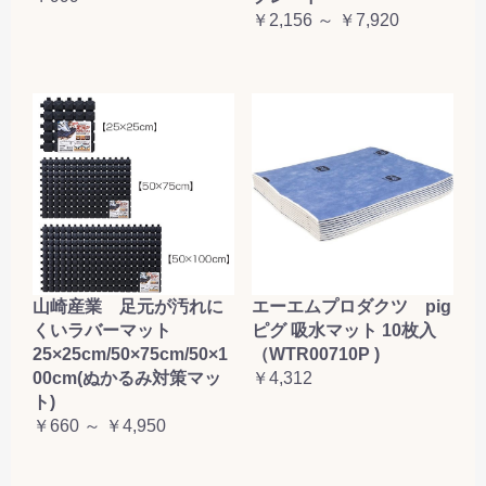
￥2,156 ～ ￥7,920
山崎産業 足元が汚れに
エーエムプロダクツ pig
くいラバーマット
ピグ 吸水マット 10枚入
25×25cm/50×75cm/50×1
（WTR00710P )
00cm(ぬかるみ対策マッ
￥4,312
ト)
￥660 ～ ￥4,950