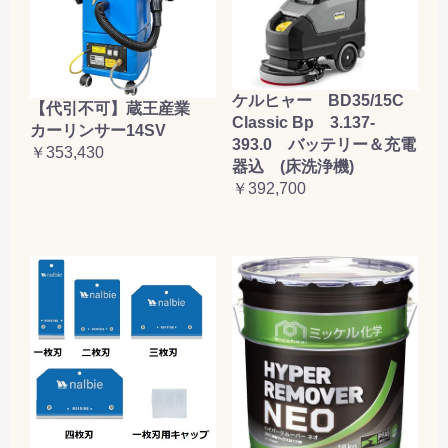
ケルヒャー BD35/15C
【代引不可】蔵王産業
Classic Bp 3.137-
カーリンサー14SV
393.0 バッテリー＆充電
￥353,430
器込 (床洗浄機)
￥392,700