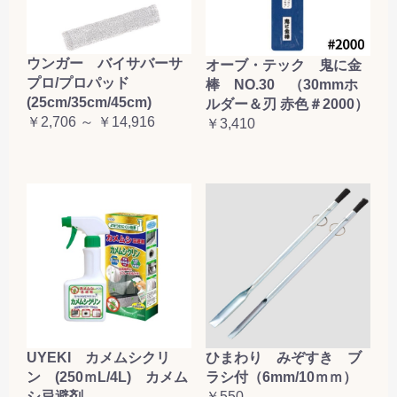
ウンガー バイサバーサ
オーブ・テック 鬼に金
プロ/プロパッド
棒 NO.30 （30mmホ
(25cm/35cm/45cm)
ルダー＆刃 赤色＃2000）
￥2,706 ～ ￥14,916
￥3,410
UYEKI カメムシクリ
ひまわり みぞすき ブ
ン (250ｍL/4L) カメム
ラシ付（6mm/10ｍｍ）
シ忌避剤
￥550