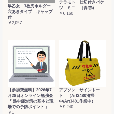
テラモト 仕切付きバケ
早乙女 3枚刃ホルダー
ツ ミニ （青/赤)
穴あきタイプ キャップ
￥6,160
付
￥2,057
【参加費無料】2026年7
アプソン サイントー
月28日オンライン勉強会
ト （Art3480清掃
『 熱中症対策の基本と現
中/Art3481作業中）
場での予防ポイント 』
￥9,240
￥1