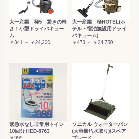
大一産業 極5 驚きの軽
大一産業 極HOTEL(ホ
さ！小型ドライバキュー
テル・宿泊施設用ドライ
ム
バキューム)
￥341 ～ ￥24,200
￥473 ～ ￥24,750
緊急水なし非常用トイレ
ソニカル ウォーターパン
10回分 HED-6763
(大容量汚水取り)/スペア
￥999
ブレード