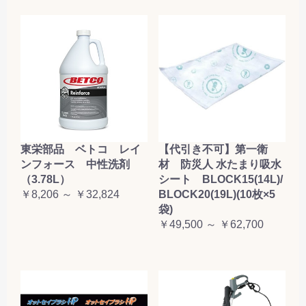
東栄部品 ベトコ レイ
【代引き不可】第一衛
ンフォース 中性洗剤
材 防災人 水たまり吸水
（3.78L）
シート BLOCK15(14L)/
￥8,206 ～ ￥32,824
BLOCK20(19L)(10枚×5
袋)
￥49,500 ～ ￥62,700