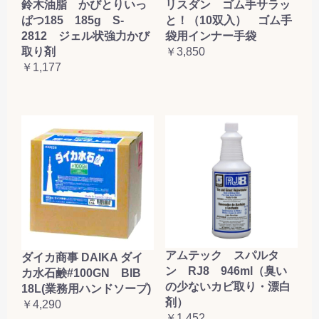
鈴木油脂 かびとりいっ
リスダン ゴム手サラッ
ぱつ185 185g S-
と！（10双入） ゴム手
2812 ジェル状強力かび
袋用インナー手袋
取り剤
￥3,850
￥1,177
アムテック スパルタ
ダイカ商事 DAIKA ダイ
ン RJ8 946ml（臭い
カ水石鹸#100GN BIB
の少ないカビ取り・漂白
18L(業務用ハンドソープ)
剤）
￥4,290
￥1,452