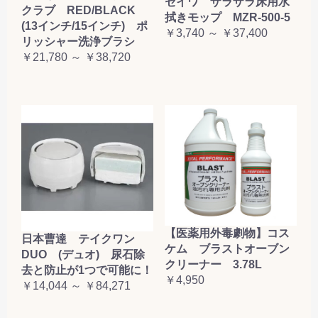
セイワ ザラザラ床用水
クラブ RED/BLACK
拭きモップ MZR-500-5
(13インチ/15インチ) ポ
￥3,740 ～ ￥37,400
リッシャー洗浄ブラシ
￥21,780 ～ ￥38,720
【医薬用外毒劇物】コス
日本曹達 テイクワン
ケム ブラストオーブン
DUO (デュオ) 尿石除
クリーナー 3.78L
去と防止が1つで可能に！
￥4,950
￥14,044 ～ ￥84,271