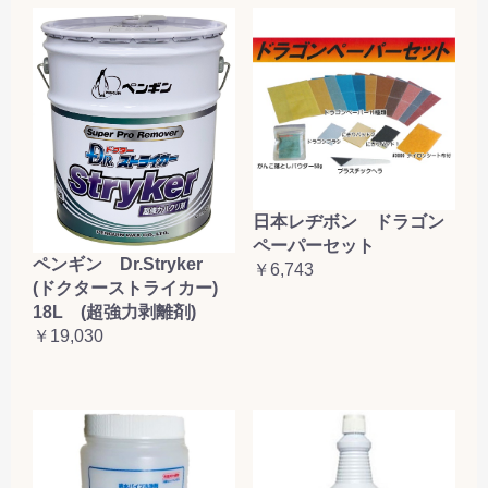
日本レヂボン ドラゴン
ペーパーセット
ペンギン Dr.Stryker
￥6,743
(ドクターストライカー)
18L (超強力剥離剤)
￥19,030