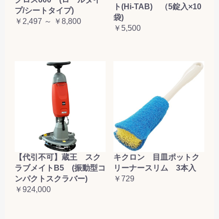
ト(Hi-TAB) （5錠入×10
プ/シートタイプ)
袋)
￥2,497 ～ ￥8,800
￥5,500
【代引不可】蔵王 スク
キクロン 目皿ポットク
ラブメイトB5 (振動型コ
リーナースリム 3本入
ンパクトスクラバー)
￥729
￥924,000