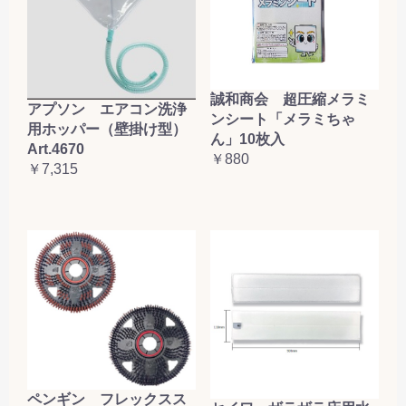
誠和商会 超圧縮メラミ
アプソン エアコン洗浄
ンシート「メラミちゃ
用ホッパー（壁掛け型）
ん」10枚入
Art.4670
￥880
￥7,315
ペンギン フレックスス