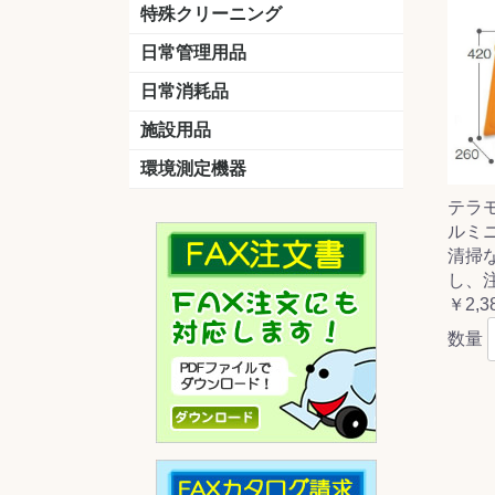
洗剤
道具
バスクリーナー
カビ取り剤
スポンジ
特殊クリーニング
石材
エアコン
外壁
その他
洗浄剤
リンス&中和剤
洗浄ツール
洗浄シート
洗浄
道具
日常管理用品
剤
クリーナー
洗濯用洗剤
油汚れ落とし
サビ取り剤
タバコ専用消臭
日常消耗品
トイレットペーパー
ペーパータオル
便座除菌クリーナー
ポリ袋
施設用品
マット・他
ベンチ
灰皿
傘立
くず入れ
環境測定機器
残留塩素測定器
空気環境測定器
粉じん計
風速計
温湿度計
テラ
ルミニⅡ
清掃
し、
￥2,3
数量