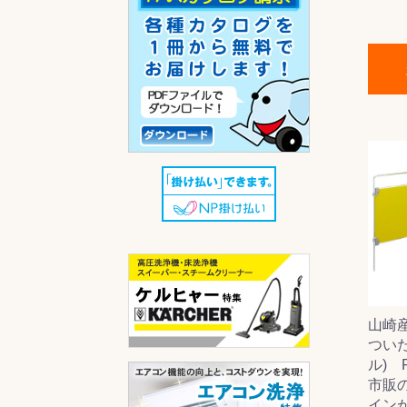
山崎
つい
ル) F
市販
イン