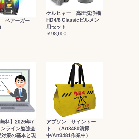
ケルヒャー 高圧洗浄機
HD4/8 Classicビルメン
 ベアーガー
用セット
9
￥98,000
0
無料】2026年7
アプソン サイントー
オンライン勉強会
ト （Art3480清掃
症対策の基本と現
中/Art3481作業中）