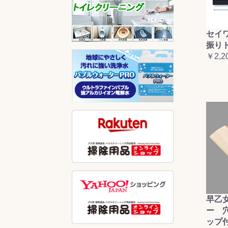
セイ
振り
￥2,2
早乙
ー 
ップ