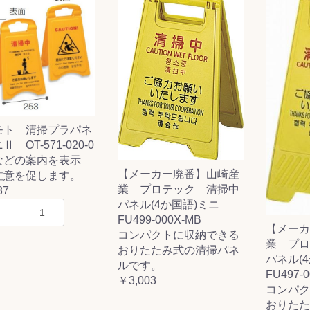
&前処理
モト 清掃プラパネ
 OT-571-020-0
などの案内を表示
【メーカー廃番】山崎産
注意を促します。
業 プロテック 清掃中
87
パネル(4か国語)ミニ
FU499-000X-MB
【メーカ
コンパクトに収納できる
業 プロ
おりたたみ式の清掃パネ
パネル(
ルです。
FU497-
￥3,003
コンパク
おりたた