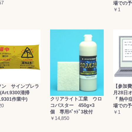
57
場での予
￥1
ソン サインブレラ
【参加費
(Art.9300清掃
月28日
クリアライト工業 ウロ
t.9301作業中)
『 熱中
コバスター 450g×3
20
場での予
個 専用ﾊﾟｯﾄﾞ3枚付
￥1
￥14,850