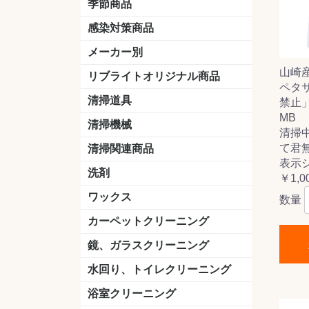
季節商品
感染対策商品
おう吐物
除菌洗剤
うがい薬
マスク
手洗い石鹸
手指消毒
手袋
メーカー別
山崎
クオリティ
ニイタカ
シーバイエス
リンレイ
ペンギンワックス
横浜油脂工業
ミッケル化学（旧：スイショウ
ユシロ化学
コニシ
つやげん
ダイカ商事
スリーエムジャパン
山崎産業
テラモト
セイワ
エトレー
ラバーメイド
ジャパックス
日本サニパック
ケルヒャー
マキタ
ショーワグローブ
花王
サラヤ
アルボース
コスケム
ミヤキ
紺商
信徳ポミー
樹脂ワック
下地剤
ドライメ
水性・半
油性ワッ
特殊用途
ニュート
天然石材
木床用ワ
床用クリ
剥離剤
植物油用
鉱物油用
その他
樹脂ワッ
水性・半
下地剤
特殊用途
ドライメ
クリーナ
ハクリ剤
石材床用
木床用商
日常管理
リブライトオリジナル商品
ペタ
＆ユーホー）
脂仕上げ
ステム
コンクリ
脂ワック
LLオレンジクリーナー
LL油脂専用クリーナー
LLワックスモップ
LL-21
マーベラスiL
清掃道具
禁止」 
MB
ほうき
ちりとり
モップ及び関連品
モップ
ハードフロア用ダストモップ
テラモト
その他
ワンタッチ
水切りドラ
その他アタ
関連商品
ワックス塗
清掃機械
清掃
(ワンタッチ
掃除機
高圧洗浄機
吸水機
カーペット用マシン
送風機
ポリッシャー
ポリッシャー・自動床洗浄機用
掃除機用紙パック
その他
ドライバ
アップラ
コードレ
階段用
スタンダ
高速回転
ハンディ
関連商品
て君
清掃関連商品
パッド
表示
ダストカート
台車
移動式バレット
脚立
モップハンガー
サインボード
光沢計
カーペット汚染度計
洗剤
￥1,0
床用表面洗浄剤
ハクリ剤
厨房用
工場用
石材用
サビ用
木材用
タイル用
外壁用
壁面用
手あか用
病院用
除菌用
ワックス
数量
樹脂ワックス
半樹脂ワックス
フローリング用
病院用ワックス
中性ワックス
石材用
木床用
その他
シーバイエス
リンレイ
ペンギンワック
コニシ
スイショウ
ユシロ
信徳ポミー
その他
カーペットクリーニング
洗剤
ブラシ
パット
その他
ガム除去剤
シミ抜き剤
鏡、ガラスクリーニング
ガラスワイパー
シャンパー(ウオッシャー)
ガラススクイジー
ケレン
ツールホルダー
洗剤
天井・高所作業
うろこ取り
水回り、トイレクリーニング
洗剤
尿石除去剤
水アカ除去剤
排水管つまり除去剤
消臭・防臭剤
道具
ブラシ
ラバーカップ
水アカ除去
浴室クリーニング