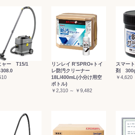
ャー T15/1
リンレイ R'SPRO+トイ
スマート
-308.0
レ防汚クリーナー
剤 300
510
18L/400mL(小分け用空
￥4,620
ボトル)
￥2,310 ～ ￥9,482