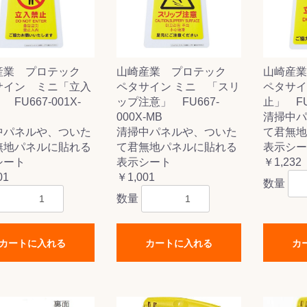
産業 プロテック
山崎産業 プロテック
山崎産
ス(一般製品)
ンテナンス用樹
樹脂製品
クス
製品
ラ フロアケアシ
用・テラゾー・
ックス
ーナー
クリーナー
クリーナー
クス
樹脂製品
製品
ンテナンス用樹
ー製品
商品
品
商品
サイン ミニ「立入
ペタサイン ミニ 「スリ
ペタサイ
剤
ート用
ス
FU667-001X-
ップ注意」 FU667-
止」 FU6
000X-MB
清掃中パ
式モップ
イヤー
ッチメント
布
中パネルや、ついた
清掃中パネルや、ついた
て君無地
式用)
キューム
イトバキューム
スタイプ
ード
ポリッシャー
無地パネルに貼れる
て君無地パネルに貼れる
表示シー
シート
表示シート
￥1,232
01
￥1,001
数量
数量
ス
カートに入れる
カートに入れる
カ