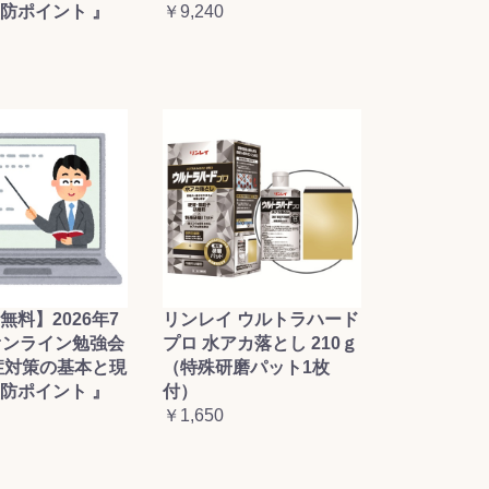
防ポイント 』
￥9,240
無料】2026年7
リンレイ ウルトラハード
オンライン勉強会
プロ 水アカ落とし 210ｇ
症対策の基本と現
（特殊研磨パット1枚
防ポイント 』
付）
￥1,650