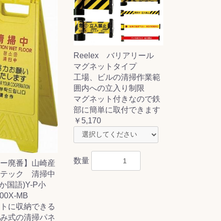
Reelex バリアリール
マグネットタイプ
工場、ビルの清掃作業範
囲内への立入り制限
マグネット付きなので鉄
部に簡単に取付できます
￥5,170
数量
ー廃番】山崎産
テック 清掃中
4か国語)Y-P小
000X-MB
トに収納できる
み式の清掃パネ