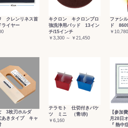
お買い物を続ける
カートへ進む
ワ クレンリネス首
キクロン キクロンプロ
ファシル
ドライヤー
強洗浄用パッド 13イン
ド 860
00
チ/15インチ
￥10,78
￥3,300 ～ ￥21,450
テラモト 仕切付きバケ
女 3枚刃ホルダ
【参加費
ツ ミニ （青/赤)
穴あきタイプ キャ
月28日
￥6,160
付
『 熱中