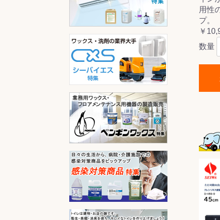
用性
プ。
￥10,
数量