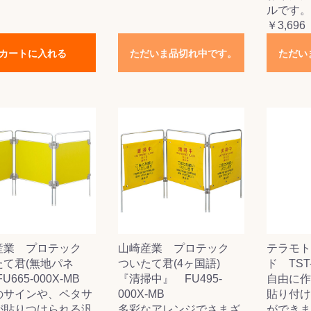
ルです。
￥3,696
カートに入れる
ただいま品切れ中です。
ただい
産業 プロテック
山崎産業 プロテック
テラモト
たて君(無地パネ
ついたて君(4ヶ国語)
ド TST
U665-000X-MB
『清掃中』 FU495-
自由に作
のサインや、ペタサ
000X-MB
貼り付け
が貼りつけられる汎
多彩なアレンジでさまざ
ができま