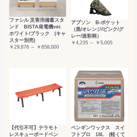
ファシル 災害用備蓄スタ
アプソン B-ポケット
ンド BISTA発電機ver.
（黒/オレンジ/ピンク/グ
ホワイト/ブラック (キャ
レー/迷彩柄）
スター別売)
￥4,235 ～ ￥5,005
￥29,876 ～ ￥858,000
【代引不可】テラモト
ペンギンワックス スイ
レスキューボードベン
フトプロ 18L (軽くて