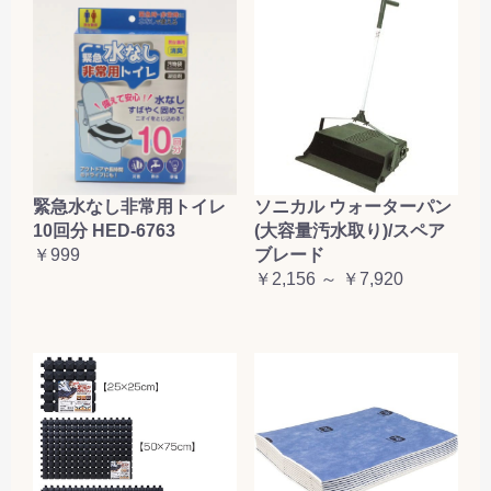
緊急水なし非常用トイレ
ソニカル ウォーターパン
10回分 HED-6763
(大容量汚水取り)/スペア
￥999
ブレード
￥2,156 ～ ￥7,920