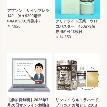
アプソン サインブレラ
140 (Art.9300清掃
クリアライト工業 ウロ
中/Art.9301作業中)
コバスター 450g×3個
￥7,920
専用ﾊﾟｯﾄﾞ3枚付
￥14,850
【参加費無料】2026年7
リンレイ ウルトラハード
月28日オンライン勉強会
プロ 水アカ落とし 210ｇ