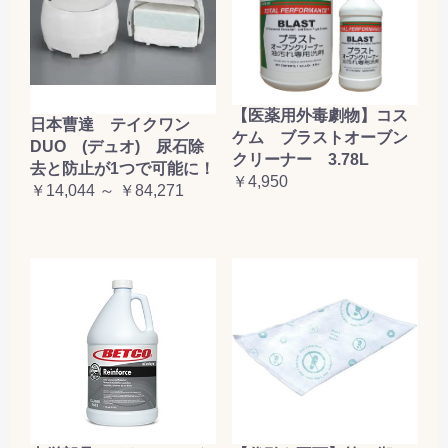
【医薬用外毒劇物】コス
日本曹達 テイクワン
ケム ブラストオーブン
DUO (デュオ) 尿石除
クリーナー 3.78L
去と防止が1つで可能に！
￥4,950
￥14,044 ～ ￥84,271