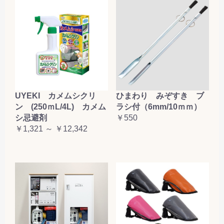
お買い物を続ける
カートへ進む
UYEKI カメムシクリ
ひまわり みぞすき ブ
ン (250ｍL/4L) カメム
ラシ付（6mm/10ｍｍ）
シ忌避剤
￥550
￥1,321 ～ ￥12,342