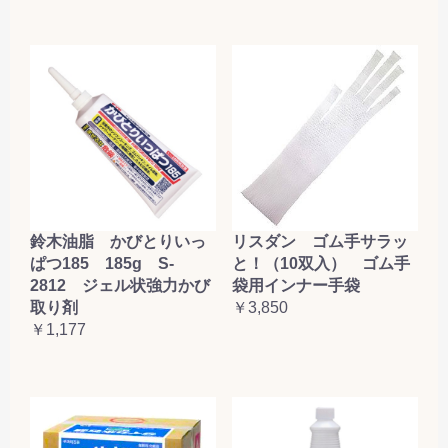
鈴木油脂 かびとりいっ
リスダン ゴム手サラッ
ぱつ185 185g S-
と！（10双入） ゴム手
2812 ジェル状強力かび
袋用インナー手袋
取り剤
￥3,850
￥1,177