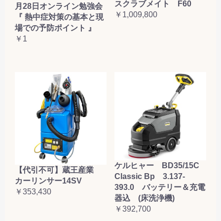
スクラブメイト F60
月28日オンライン勉強会
￥1,009,800
『 熱中症対策の基本と現
場での予防ポイント 』
￥1
ケルヒャー BD35/15C
【代引不可】蔵王産業
Classic Bp 3.137-
カーリンサー14SV
393.0 バッテリー＆充電
￥353,430
器込 (床洗浄機)
￥392,700