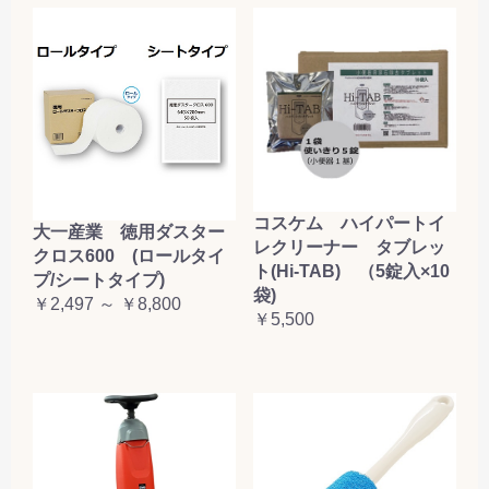
コスケム ハイパートイ
大一産業 徳用ダスター
レクリーナー タブレッ
クロス600 (ロールタイ
ト(Hi-TAB) （5錠入×10
プ/シートタイプ)
袋)
￥2,497 ～ ￥8,800
￥5,500