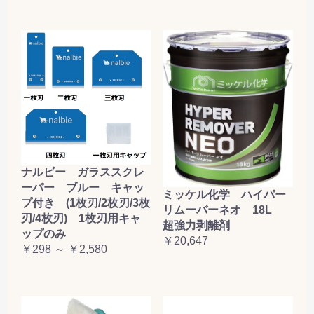
ナルビー ガラススクレ
ーパー ブルー キャッ
ミッケル化学 ハイパー
プ付き (1枚刃/2枚刃/3枚
リムーバーネオ 18L
刃/4枚刃) 1枚刃用キャ
超強力剥離剤
ップのみ
￥20,647
￥298 ～ ￥2,580