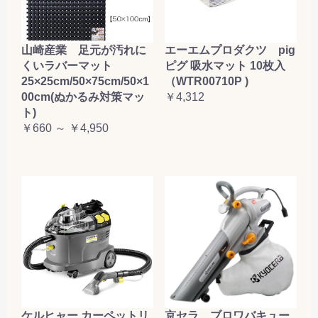
山崎産業 足元が汚れに
エーエムプロダクツ pig
くいラバーマット
ピグ 吸水マット 10枚入
25×25cm/50×75cm/50×1
（WTR00710P )
00cm(ぬかるみ対策マッ
￥4,312
ト)
￥660 ～ ￥4,950
ケルヒャー カーペットリ
京セラ ブロワバキュー