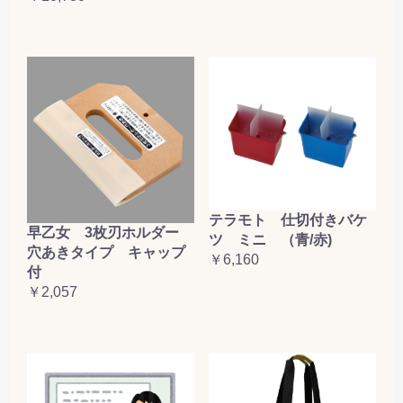
テラモト 仕切付きバケ
早乙女 3枚刃ホルダー
ツ ミニ （青/赤)
穴あきタイプ キャップ
￥6,160
付
￥2,057