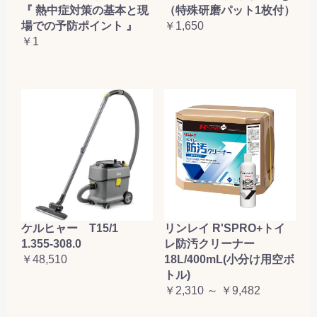
『 熱中症対策の基本と現
（特殊研磨パット1枚付）
場での予防ポイント 』
￥1,650
￥1
ケルヒャー T15/1
リンレイ R'SPRO+トイ
1.355-308.0
レ防汚クリーナー
￥48,510
18L/400mL(小分け用空ボ
トル)
￥2,310 ～ ￥9,482