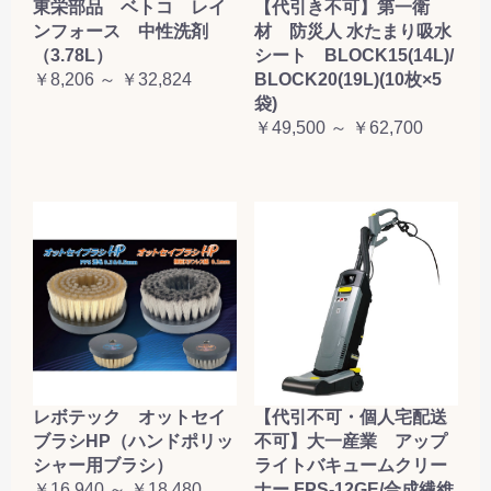
東栄部品 ベトコ レイ
【代引き不可】第一衛
ンフォース 中性洗剤
材 防災人 水たまり吸水
（3.78L）
シート BLOCK15(14L)/
￥8,206 ～ ￥32,824
BLOCK20(19L)(10枚×5
袋)
￥49,500 ～ ￥62,700
レボテック オットセイ
【代引不可・個人宅配送
ブラシHP（ハンドポリッ
不可】大一産業 アップ
シャー用ブラシ）
ライトバキュームクリー
￥16,940 ～ ￥18,480
ナー FPS-12GE/合成繊維