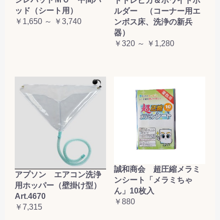
ドトレピカ＆ホワイトホ
ッド（シート用）
ルダー （コーナー用エ
￥1,650 ～ ￥3,740
ンボス床、洗浄の新兵
器）
￥320 ～ ￥1,280
誠和商会 超圧縮メラミ
アプソン エアコン洗浄
ンシート「メラミちゃ
用ホッパー（壁掛け型）
ん」10枚入
Art.4670
￥880
￥7,315