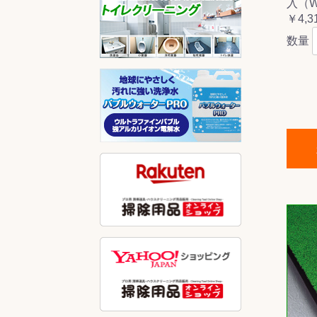
入（WT
￥4,3
数量