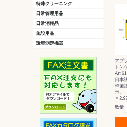
洗剤
道具
バスクリーナー
カビ取り剤
スポンジ
特殊クリーニング
石材
エアコン
外壁
その他
洗浄剤
リンス&中和剤
洗浄ツール
洗浄シート
洗浄
道具
日常管理用品
剤
クリーナー
洗濯用洗剤
油汚れ落とし
サビ取り剤
タバコ専用消臭
日常消耗品
トイレットペーパー
ペーパータオル
便座除菌クリーナー
ポリ袋
施設用品
マット・他
ベンチ
灰皿
傘立
くず入れ
環境測定機器
残留塩素測定器
空気環境測定器
粉じん計
風速計
温湿度計
アプ
ト(小
Art.6
日本
韓国
示。
￥2,9
数量