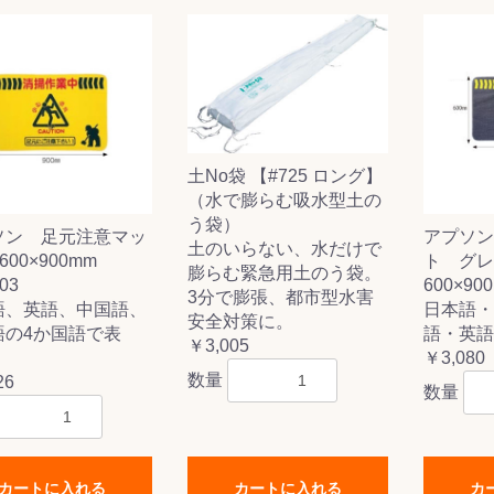
&前処理
土No袋 【#725 ロング】
（水で膨らむ吸水型土の
う袋）
ソン 足元注意マッ
アプソン
土のいらない、水だけで
)600×900mm
ト グレ
膨らむ緊急用土のう袋。
103
600×900
3分で膨張、都市型水害
語、英語、中国語、
日本語・
安全対策に。
語の4か国語で表
語・英語
￥3,005
￥3,080
数量
26
数量
カートに入れる
カートに入れる
カ