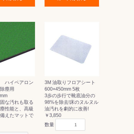
 ハイペアロン
3M 油取りフロアシート
 除塵用
600×450mm 5枚
0mm
3歩の歩行で靴底油分の
固な汚れも取る
98%を除去!床のヌルヌル
塵性能と、高級
油汚れを劇的に改善!
備えたマットで
￥3,850
数量