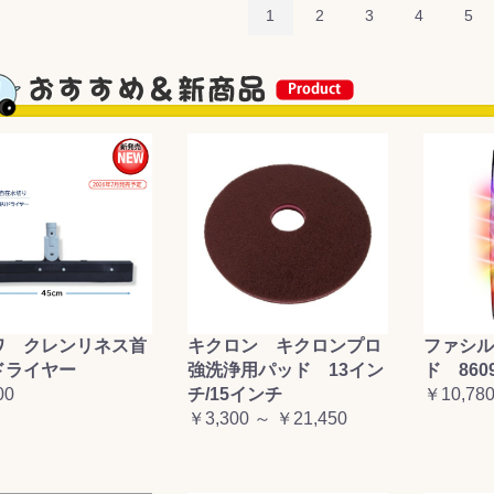
1
2
3
4
5
ワ クレンリネス首
キクロン キクロンプロ
ファシル
ドライヤー
強洗浄用パッド 13イン
ド 860
00
チ/15インチ
￥10,78
￥3,300 ～ ￥21,450