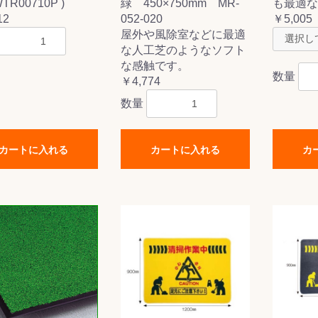
R00710P )
緑 450×750mm MR-
も最適な
お買い物を続ける
カートへ進む
12
052-020
￥5,005
屋外や風除室などに最適
な人工芝のようなソフト
な感触です。
数量
￥4,774
数量
カートに入れる
カートに入れる
カ