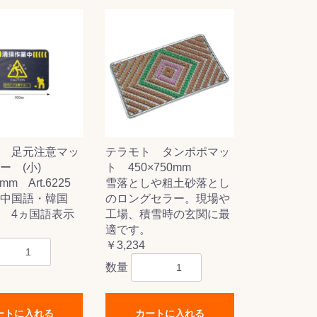
 足元注意マッ
テラモト タンポポマッ
ー (小)
ト 450×750mm
mm Art.6225
雪落としや粗土砂落とし
中国語・韓国
のロングセラー。現場や
 4ヵ国語表示
工場、積雪時の玄関に最
適です。
￥3,234
数量
ートに入れる
カートに入れる