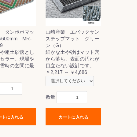
 タンポポマッ
山崎産業 エバックサン
×600mm MR-
ステップマット グリー
-9
ン（G）
や粗土砂落とし
細かな土や砂はマット穴
セラー。現場や
から落ち、表面の汚れが
雪時の玄関に最
目立たない設計です。
￥2,217 ～ ￥4,686
数量
ートに入れる
カートに入れる