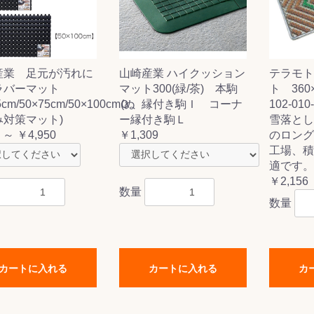
産業 足元が汚れに
山崎産業 ハイクッション
テラモト
ス(一般製品)
ンテナンス用樹
樹脂製品
クス
製品
ラ フロアケアシ
用・テラゾー・
ックス
ーナー
クリーナー
クリーナー
クス
樹脂製品
製品
ンテナンス用樹
ー製品
商品
品
商品
ラバーマット
マット300(緑/茶) 本駒
ト 360
剤
ート用
ス
5cm/50×75cm/50×100cm(ぬ
Ｏ 縁付き駒Ｉ コーナ
102-010
み対策マット)
ー縁付き駒Ｌ
雪落とし
式モップ
イヤー
ッチメント
布
 ～ ￥4,950
￥1,309
のロング
式用)
キューム
イトバキューム
スタイプ
ード
ポリッシャー
工場、積
適です。
￥2,156
数量
数量
ス
カートに入れる
カートに入れる
カ