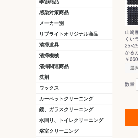
季節商品
感染対策商品
おう吐物
除菌洗剤
うがい薬
マスク
手洗い石鹸
手指消毒
手袋
メーカー別
山崎
クオリティ
ニイタカ
シーバイエス
リンレイ
ペンギンワックス
横浜油脂工業
ミッケル化学（旧：スイショウ
ユシロ化学
コニシ
つやげん
ダイカ商事
スリーエムジャパン
山崎産業
テラモト
セイワ
エトレー
ラバーメイド
ジャパックス
日本サニパック
ケルヒャー
マキタ
ショーワグローブ
花王
サラヤ
アルボース
コスケム
ミヤキ
紺商
信徳ポミー
樹脂ワック
下地剤
ドライメ
水性・半
油性ワッ
特殊用途
ニュート
天然石材
木床用ワ
床用クリ
剥離剤
植物油用
鉱物油用
その他
樹脂ワッ
水性・半
下地剤
特殊用途
ドライメ
クリーナ
ハクリ剤
石材床用
木床用商
日常管理
リブライトオリジナル商品
くい
＆ユーホー）
脂仕上げ
ステム
コンクリ
脂ワック
LLオレンジクリーナー
LL油脂専用クリーナー
LLワックスモップ
LL-21
マーベラスiL
清掃道具
25×2
かる
ほうき
ちりとり
モップ及び関連品
モップ
ハードフロア用ダストモップ
テラモト
その他
ワンタッチ
水切りドラ
その他アタ
関連商品
ワックス塗
清掃機械
￥660
(ワンタッチ
掃除機
高圧洗浄機
吸水機
カーペット用マシン
送風機
ポリッシャー
ポリッシャー・自動床洗浄機用
掃除機用紙パック
その他
ドライバ
アップラ
コードレ
階段用
スタンダ
高速回転
ハンディ
関連商品
清掃関連商品
パッド
ダストカート
台車
移動式バレット
脚立
モップハンガー
サインボード
光沢計
カーペット汚染度計
洗剤
数量
床用表面洗浄剤
ハクリ剤
厨房用
工場用
石材用
サビ用
木材用
タイル用
外壁用
壁面用
手あか用
病院用
除菌用
ワックス
樹脂ワックス
半樹脂ワックス
フローリング用
病院用ワックス
中性ワックス
石材用
木床用
その他
シーバイエス
リンレイ
ペンギンワック
コニシ
スイショウ
ユシロ
信徳ポミー
その他
カーペットクリーニング
洗剤
ブラシ
パット
その他
ガム除去剤
シミ抜き剤
鏡、ガラスクリーニング
ガラスワイパー
シャンパー(ウオッシャー)
ガラススクイジー
ケレン
ツールホルダー
洗剤
天井・高所作業
うろこ取り
水回り、トイレクリーニング
洗剤
尿石除去剤
水アカ除去剤
排水管つまり除去剤
消臭・防臭剤
道具
ブラシ
ラバーカップ
水アカ除去
浴室クリーニング