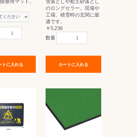
雪落としや粗土砂落とし
除塵用マット。
のロングセラー。現場や
工場、積雪時の玄関に最
適です。
￥5,236
数量
ートに入れる
カートに入れる