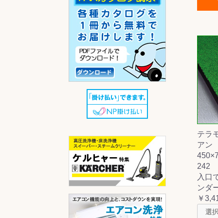
テラ
アン
450×
242
入口
ンダ
￥3,4