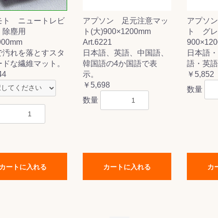
モト ニュートレビ
アプソン 足元注意マッ
アプソン
 除塵用
ト(大)900×1200mm
ト グレ
900mm
Art.6221
900×120
で汚れを落とすスタ
日本語、英語、中国語、
日本語・
ードな繊維マット。
韓国語の4か国語で表
語・英語
44
示。
￥5,852
￥5,698
数量
数量
カートに入れる
カートに入れる
カ