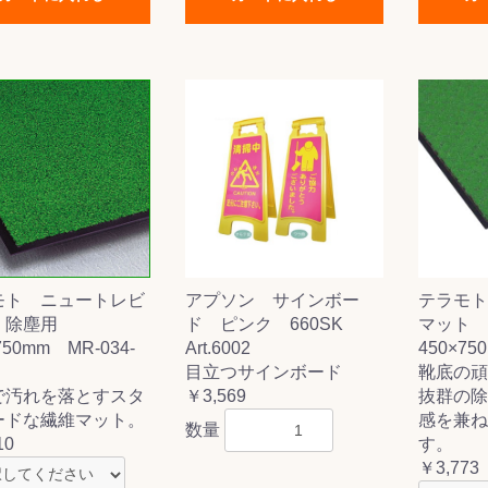
モト ニュートレビ
アプソン サインボー
テラモト
 除塵用
ド ピンク 660SK
マット
750mm MR-034-
Art.6002
450×75
目立つサインボード
靴底の頑
で汚れを落とすスタ
￥3,569
抜群の除
ードな繊維マット。
感を兼ね
数量
10
す。
￥3,773