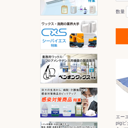
数量
エー
pig