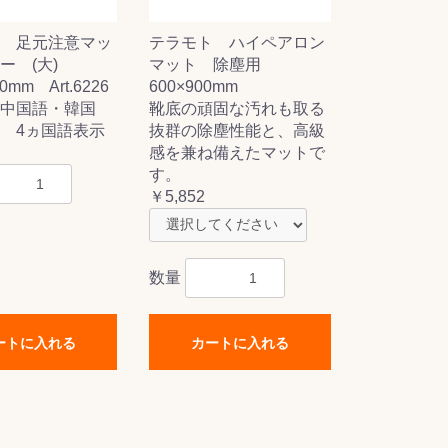
 足元注意マッ
テラモト ハイペアロン
ー (大)
マット 除塵用
0mm Art.6226
600×900mm
中国語・韓国
靴底の頑固な汚れも取る
 4ヵ国語表示
抜群の除塵性能と、高級
感を兼ね備えたマットで
す。
￥5,852
数量
ートに入れる
カートに入れる