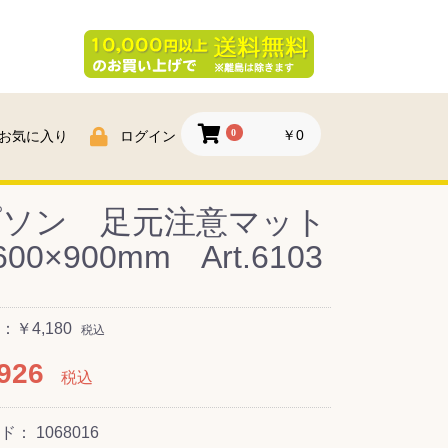
0
￥0
お気に入り
ログイン
プソン 足元注意マット
600×900mm Art.6103
￥4,180
税込
926
税込
ード：
1068016