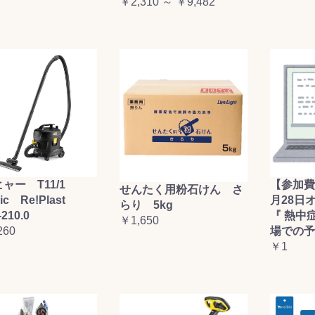
￥2,310 ～ ￥9,482
お買い物を続ける
カートへ進む
ャー T11/1
【参加費
せんたく用粉石けん さ
sic Re!Plast
月28日
らり 5kg
-210.0
『 熱中
￥1,650
260
場での予
￥1