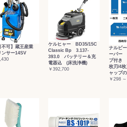
ケルヒャー BD35/15C
引不可】蔵王産業
ナルビー
Classic Bp 3.137-
ンサー14SV
ーパー 
393.0 バッテリー＆充
,430
プ付き (
電器込 (床洗浄機)
枚刃/4
￥392,700
ャップの
￥298 ～