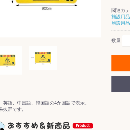
関連カテ
施設用品
施設用品
ス(一般製品)
ンテナンス用樹
樹脂製品
クス
製品
ラ フロアケアシ
用・テラゾー・
ックス
ーナー
クリーナー
クリーナー
クス
樹脂製品
製品
ンテナンス用樹
ー製品
商品
品
商品
剤
ート用
ス
数量
式モップ
イヤー
ッチメント
布
式用)
キューム
イトバキューム
スタイプ
ード
ポリッシャー
ス
、英語、中国語、韓国語の4か国語で表示。
果抜群です。