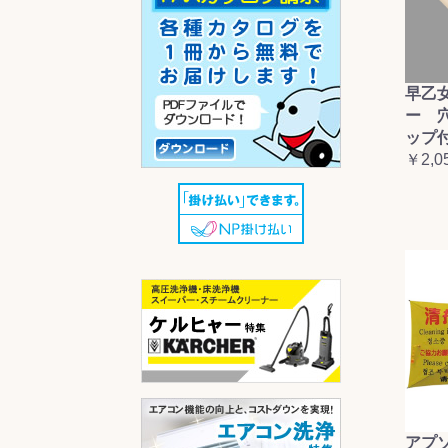
早乙
ー 
ップ
￥2,0
アプ