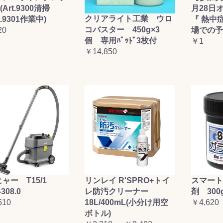
(Art.9300清掃
月28日
クリアライト工業 ウロ
t.9301作業中)
『 熱中
コバスター 450g×3
20
場での予
個 専用ﾊﾟｯﾄﾞ3枚付
￥1
￥14,850
ャー T15/1
リンレイ R'SPRO+トイ
スマート
-308.0
レ防汚クリーナー
剤 300
510
18L/400mL(小分け用空
￥4,620
ボトル)