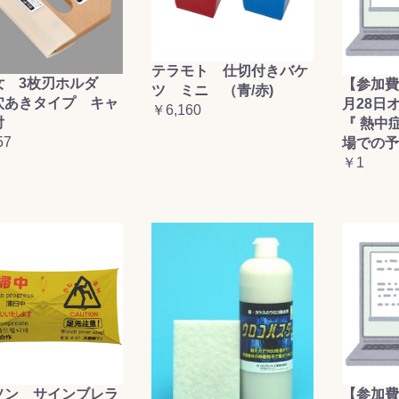
テラモト 仕切付きバケ
女 3枚刃ホルダ
【参加費
ツ ミニ （青/赤)
穴あきタイプ キャ
月28日
￥6,160
付
『 熱中
57
場での予
￥1
ソン サインブレラ
【参加費