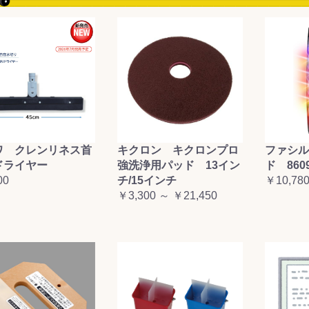
&前処理
ワ クレンリネス首
キクロン キクロンプロ
ファシル
ドライヤー
強洗浄用パッド 13イン
ド 860
00
チ/15インチ
￥10,78
￥3,300 ～ ￥21,450