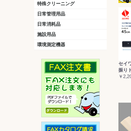
洗剤
道具
バスクリーナー
カビ取り剤
スポンジ
特殊クリーニング
石材
エアコン
外壁
その他
洗浄剤
リンス&中和剤
洗浄ツール
洗浄シート
洗浄
道具
日常管理用品
剤
クリーナー
洗濯用洗剤
油汚れ落とし
サビ取り剤
タバコ専用消臭
日常消耗品
トイレットペーパー
ペーパータオル
便座除菌クリーナー
ポリ袋
施設用品
マット・他
ベンチ
灰皿
傘立
くず入れ
環境測定機器
残留塩素測定器
空気環境測定器
粉じん計
風速計
温湿度計
セイ
振り
￥2,2