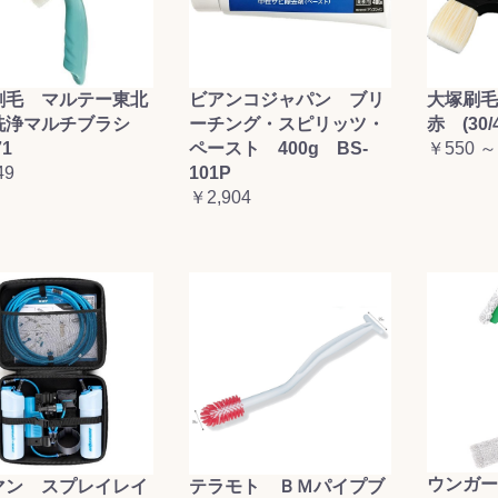
刷毛 マルテー東北
ビアンコジャパン ブリ
大塚刷
洗浄マルチブラシ
ーチング・スピリッツ・
赤 (30/4
71
ペースト 400g BS-
￥550 ～
49
101P
￥2,904
ウンガー
テラモト ＢＭパイプブ
マン スプレイレイ