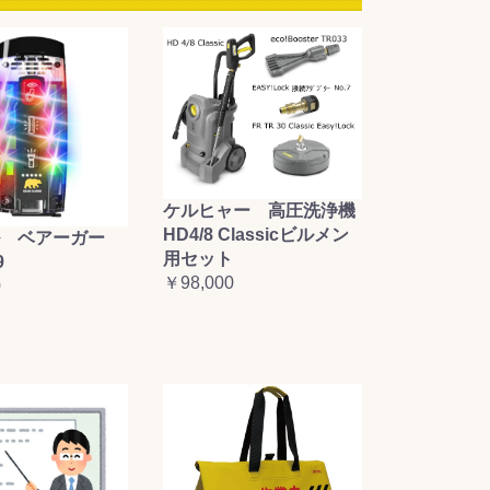
ケルヒャー 高圧洗浄機
HD4/8 Classicビルメン
 ベアーガー
用セット
9
￥98,000
0