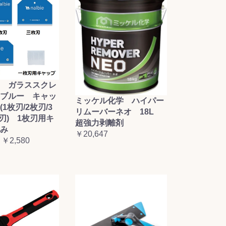
 ガラススクレ
ブルー キャッ
ミッケル化学 ハイパー
1枚刃/2枚刃/3
リムーバーネオ 18L
枚刃) 1枚刃用キ
超強力剥離剤
み
￥20,647
 ￥2,580