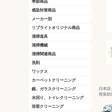
季節商品
感染対策商品
おう吐物
除菌洗剤
うがい薬
マスク
手洗い石鹸
手指消毒
手袋
メーカー別
クオリティ
ニイタカ
シーバイエス
リンレイ
ペンギンワックス
横浜油脂工業
ミッケル化学（旧：スイショウ
ユシロ化学
コニシ
つやげん
ダイカ商事
スリーエムジャパン
山崎産業
テラモト
セイワ
エトレー
ラバーメイド
ジャパックス
日本サニパック
ケルヒャー
マキタ
ショーワグローブ
花王
サラヤ
アルボース
コスケム
ミヤキ
紺商
信徳ポミー
樹脂ワック
下地剤
ドライメ
水性・半
油性ワッ
特殊用途
ニュート
天然石材
木床用ワ
床用クリ
剥離剤
植物油用
鉱物油用
その他
樹脂ワッ
水性・半
下地剤
特殊用途
ドライメ
クリーナ
ハクリ剤
石材床用
木床用商
日常管理
リブライトオリジナル商品
＆ユーホー）
脂仕上げ
ステム
コンクリ
脂ワック
LLオレンジクリーナー
LL油脂専用クリーナー
LLワックスモップ
LL-21
マーベラスiL
清掃道具
ほうき
ちりとり
モップ及び関連品
モップ
ハードフロア用ダストモップ
テラモト
その他
ワンタッチ
水切りドラ
その他アタ
関連商品
ワックス塗
清掃機械
(ワンタッチ
掃除機
高圧洗浄機
吸水機
カーペット用マシン
送風機
ポリッシャー
ポリッシャー・自動床洗浄機用
掃除機用紙パック
その他
ドライバ
アップラ
コードレ
階段用
スタンダ
高速回転
ハンディ
関連商品
清掃関連商品
パッド
ダストカート
台車
移動式バレット
脚立
モップハンガー
サインボード
光沢計
カーペット汚染度計
洗剤
床用表面洗浄剤
ハクリ剤
厨房用
工場用
石材用
サビ用
木材用
タイル用
外壁用
壁面用
手あか用
病院用
除菌用
ワックス
樹脂ワックス
半樹脂ワックス
フローリング用
病院用ワックス
中性ワックス
石材用
木床用
その他
シーバイエス
リンレイ
ペンギンワック
コニシ
スイショウ
ユシロ
信徳ポミー
その他
カーペットクリーニング
洗剤
ブラシ
パット
その他
ガム除去剤
シミ抜き剤
日本語
鏡、ガラスクリーニング
視覚効
ガラスワイパー
シャンパー(ウオッシャー)
ガラススクイジー
ケレン
ツールホルダー
洗剤
天井・高所作業
うろこ取り
水回り、トイレクリーニング
洗剤
尿石除去剤
水アカ除去剤
排水管つまり除去剤
消臭・防臭剤
道具
ブラシ
ラバーカップ
水アカ除去
浴室クリーニング