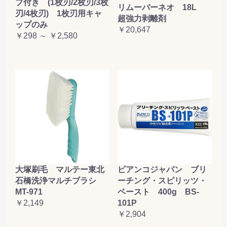
プ付き (1枚刃/2枚刃/3枚
リムーバーネオ 18L
刃/4枚刃) 1枚刃用キャ
超強力剥離剤
ップのみ
￥20,647
￥298 ～ ￥2,580
大塚刷毛 マルテー東北
ビアンコジャパン ブリ
石橋洗浄マルチブラシ
ーチング・スピリッツ・
MT-971
ペースト 400g BS-
￥2,149
101P
￥2,904