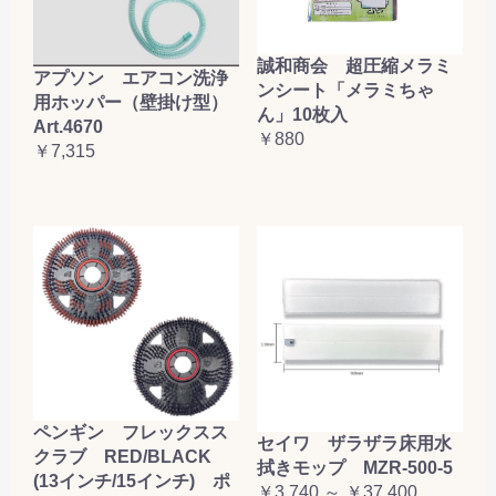
誠和商会 超圧縮メラミ
アプソン エアコン洗浄
ンシート「メラミちゃ
用ホッパー（壁掛け型）
ん」10枚入
Art.4670
￥880
￥7,315
ペンギン フレックスス
セイワ ザラザラ床用水
クラブ RED/BLACK
拭きモップ MZR-500-5
(13インチ/15インチ) ポ
￥3,740 ～ ￥37,400