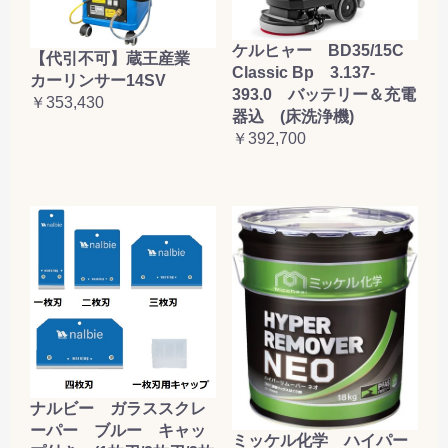
ケルヒャー BD35/15C
【代引不可】蔵王産業
Classic Bp 3.137-
カーリンサー14SV
393.0 バッテリー＆充電
￥353,430
器込 (床洗浄機)
￥392,700
ナルビー ガラススクレ
ーパー ブルー キャッ
ミッケル化学 ハイパー