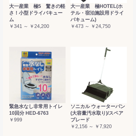
大一産業 極5 驚きの軽
大一産業 極HOTEL(ホ
さ！小型ドライバキュー
テル・宿泊施設用ドライ
ム
バキューム)
￥341 ～ ￥24,200
￥473 ～ ￥24,750
緊急水なし非常用トイレ
ソニカル ウォーターパン
10回分 HED-6763
(大容量汚水取り)/スペア
￥999
ブレード
￥2,156 ～ ￥7,920