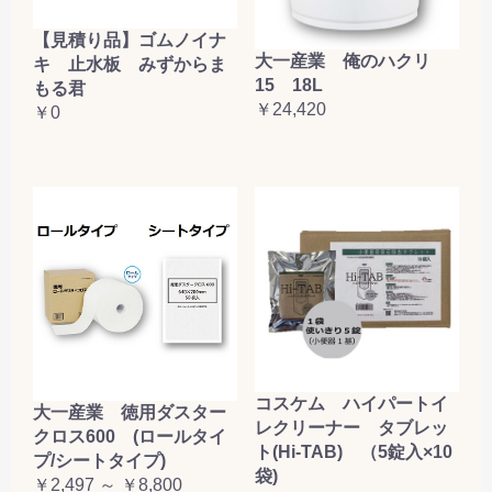
【見積り品】ゴムノイナ
大一産業 俺のハクリ
キ 止水板 みずからま
15 18L
もる君
￥24,420
￥0
コスケム ハイパートイ
大一産業 徳用ダスター
レクリーナー タブレッ
クロス600 (ロールタイ
ト(Hi-TAB) （5錠入×10
プ/シートタイプ)
袋)
￥2,497 ～ ￥8,800