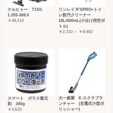
ケルヒャー T15/1
リンレイ R'SPRO+トイ
1.355-308.0
レ防汚クリーナー
￥48,510
18L/400mL(小分け用空ボ
トル)
￥2,310 ～ ￥9,482
大一産業 E-スクラブラ
スマート ガラス復元
ンチャー (充電式小型ポ
剤 300g
リッシャー)
￥4,620