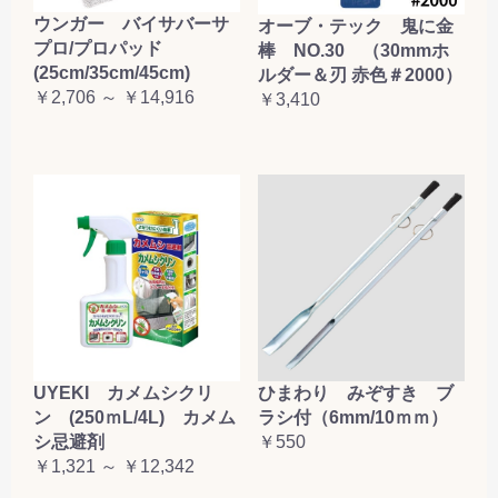
ウンガー バイサバーサ
オーブ・テック 鬼に金
プロ/プロパッド
棒 NO.30 （30mmホ
(25cm/35cm/45cm)
ルダー＆刃 赤色＃2000）
￥2,706 ～ ￥14,916
￥3,410
UYEKI カメムシクリ
ひまわり みぞすき ブ
ン (250ｍL/4L) カメム
ラシ付（6mm/10ｍｍ）
シ忌避剤
￥550
￥1,321 ～ ￥12,342