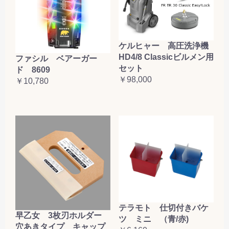
ケルヒャー 高圧洗浄機
HD4/8 Classicビルメン用
ファシル ベアーガー
セット
ド 8609
￥98,000
￥10,780
テラモト 仕切付きバケ
早乙女 3枚刃ホルダー
ツ ミニ （青/赤)
穴あきタイプ キャップ