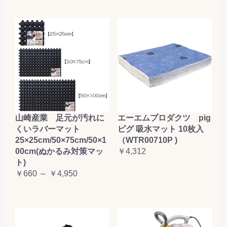
山崎産業 足元が汚れに
エーエムプロダクツ pig
くいラバーマット
ピグ 吸水マット 10枚入
25×25cm/50×75cm/50×1
（WTR00710P )
00cm(ぬかるみ対策マッ
￥4,312
ト)
￥660 ～ ￥4,950