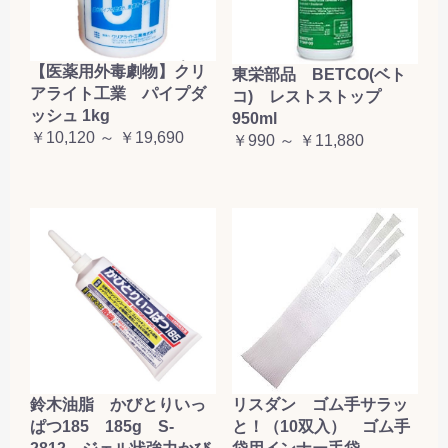
【医薬用外毒劇物】クリ
東栄部品 BETCO(ベト
アライト工業 パイプダ
コ) レストストップ
ッシュ 1kg
950ml
￥10,120 ～ ￥19,690
￥990 ～ ￥11,880
鈴木油脂 かびとりいっ
リスダン ゴム手サラッ
ぱつ185 185g S-
と！（10双入） ゴム手