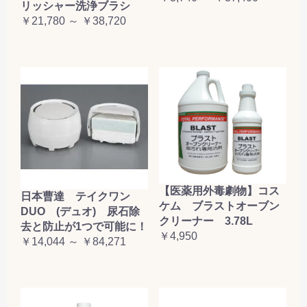
リッシャー洗浄ブラシ
￥21,780 ～ ￥38,720
【医薬用外毒劇物】コス
日本曹達 テイクワン
ケム ブラストオーブン
DUO (デュオ) 尿石除
クリーナー 3.78L
去と防止が1つで可能に！
￥4,950
￥14,044 ～ ￥84,271