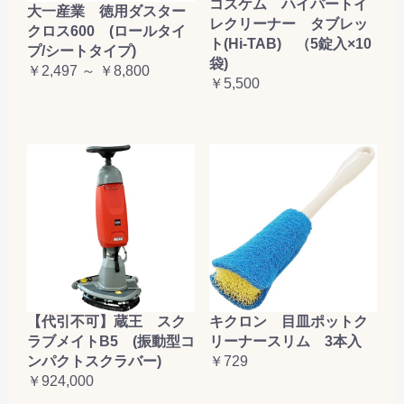
コスケム ハイパートイ
大一産業 徳用ダスター
レクリーナー タブレッ
クロス600 (ロールタイ
ト(Hi-TAB) （5錠入×10
プ/シートタイプ)
袋)
￥2,497 ～ ￥8,800
￥5,500
【代引不可】蔵王 スク
キクロン 目皿ポットク
ラブメイトB5 (振動型コ
リーナースリム 3本入
ンパクトスクラバー)
￥729
￥924,000