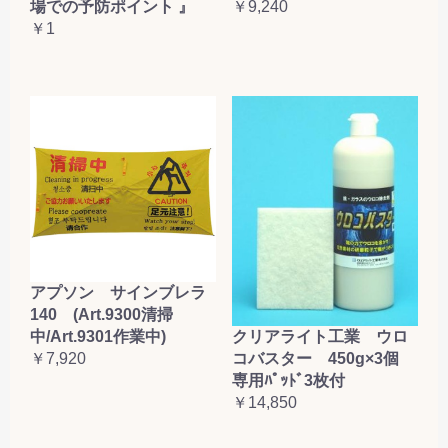
場での予防ポイント 』
￥9,240
お買い物を続ける
カートへ進む
￥1
アプソン サインブレラ
140 (Art.9300清掃
クリアライト工業 ウロ
中/Art.9301作業中)
コバスター 450g×3個
￥7,920
専用ﾊﾟｯﾄﾞ3枚付
￥14,850