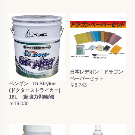
日本レヂボン ドラゴン
ペーパーセット
ペンギン Dr.Stryker
￥6,743
(ドクターストライカー)
18L (超強力剥離剤)
￥19,030