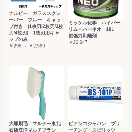
ナルビー ガラススクレ
ーパー ブルー キャッ
ミッケル化学 ハイパー
プ付き (1枚刃/2枚刃/3枚
リムーバーネオ 18L
刃/4枚刃) 1枚刃用キャ
超強力剥離剤
ップのみ
￥20,647
￥298 ～ ￥2,580
大塚刷毛 マルテー東北
ビアンコジャパン ブリ
石橋洗浄マルチブラシ
ーチング・スピリッツ・