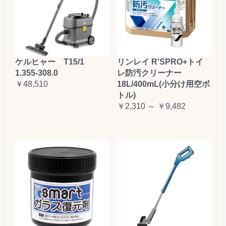
ケルヒャー T15/1
リンレイ R'SPRO+トイ
1.355-308.0
レ防汚クリーナー
￥48,510
18L/400mL(小分け用空ボ
トル)
￥2,310 ～ ￥9,482