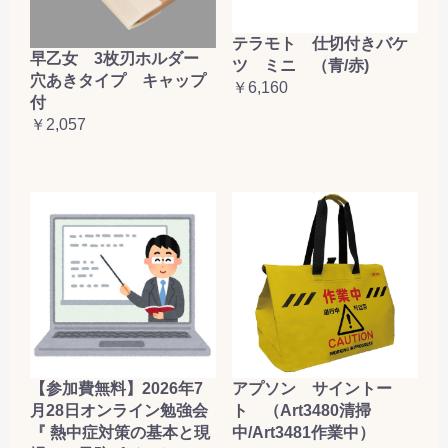
テラモト 仕切付きバケ
早乙女 3枚刃ホルダー
ツ ミニ （青/赤)
穴あきタイプ キャップ
￥6,160
付
￥2,057
【参加費無料】2026年7
アプソン サイントー
月28日オンライン勉強会
ト （Art3480清掃
『 熱中症対策の基本と現
中/Art3481作業中）