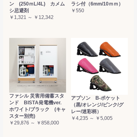
ン (250ｍL/4L) カメム
ラシ付（6mm/10ｍｍ）
シ忌避剤
￥550
￥1,321 ～ ￥12,342
ファシル 災害用備蓄スタ
アプソン B-ポケット
ンド BISTA発電機ver.
（黒/オレンジ/ピンク/グ
ホワイト/ブラック (キャ
レー/迷彩柄）
スター別売)
￥4,235 ～ ￥5,005
￥29,876 ～ ￥858,000