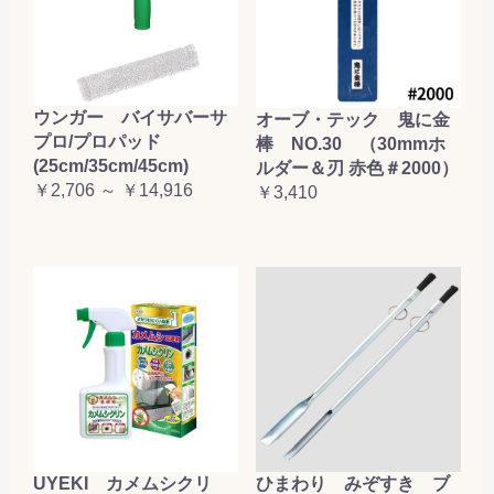
ウンガー バイサバーサ
オーブ・テック 鬼に金
プロ/プロパッド
棒 NO.30 （30mmホ
(25cm/35cm/45cm)
ルダー＆刃 赤色＃2000）
￥2,706 ～ ￥14,916
￥3,410
UYEKI カメムシクリ
ひまわり みぞすき ブ