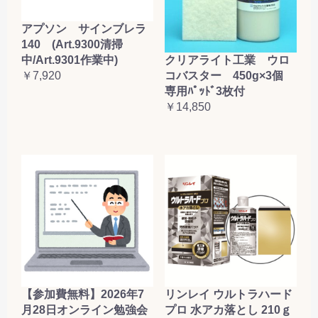
アプソン サインブレラ
140 (Art.9300清掃
クリアライト工業 ウロ
中/Art.9301作業中)
コバスター 450g×3個
￥7,920
専用ﾊﾟｯﾄﾞ3枚付
￥14,850
【参加費無料】2026年7
リンレイ ウルトラハード
月28日オンライン勉強会
プロ 水アカ落とし 210ｇ