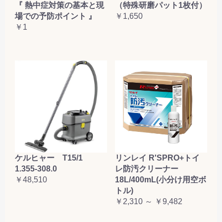
『 熱中症対策の基本と現
（特殊研磨パット1枚付）
場での予防ポイント 』
￥1,650
￥1
ケルヒャー T15/1
リンレイ R'SPRO+トイ
1.355-308.0
レ防汚クリーナー
￥48,510
18L/400mL(小分け用空ボ
トル)
￥2,310 ～ ￥9,482