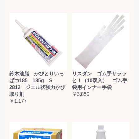
鈴木油脂 かびとりいっ
リスダン ゴム手サラッ
ぱつ185 185g S-
と！（10双入） ゴム手
2812 ジェル状強力かび
袋用インナー手袋
取り剤
￥3,850
￥1,177