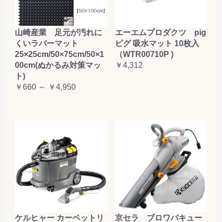
山崎産業 足元が汚れに
エーエムプロダクツ pig
くいラバーマット
ピグ 吸水マット 10枚入
25×25cm/50×75cm/50×1
（WTR00710P )
00cm(ぬかるみ対策マッ
￥4,312
ト)
￥660 ～ ￥4,950
ケルヒャー カーペットリ
京セラ ブロワバキュー