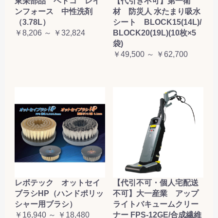
東栄部品 ベトコ レイ
【代引き不可】第一衛
ンフォース 中性洗剤
材 防災人 水たまり吸水
（3.78L）
シート BLOCK15(14L)/
￥8,206 ～ ￥32,824
BLOCK20(19L)(10枚×5
袋)
￥49,500 ～ ￥62,700
レボテック オットセイ
【代引不可・個人宅配送
ブラシHP（ハンドポリッ
不可】大一産業 アップ
シャー用ブラシ）
ライトバキュームクリー
￥16,940 ～ ￥18,480
ナー FPS-12GE/合成繊維