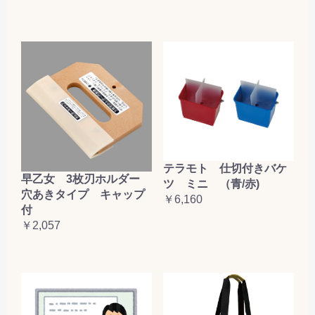
テラモト 仕切付きバケ
早乙女 3枚刃ホルダー
ツ ミニ （青/赤)
穴あきタイプ キャップ
￥6,160
付
￥2,057