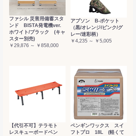
ファシル 災害用備蓄スタ
アプソン B-ポケット
ンド BISTA発電機ver.
（黒/オレンジ/ピンク/グ
ホワイト/ブラック (キャ
レー/迷彩柄）
スター別売)
￥4,235 ～ ￥5,005
￥29,876 ～ ￥858,000
【代引不可】テラモト
ペンギンワックス スイ
レスキューボードベン
フトプロ 18L (軽くて