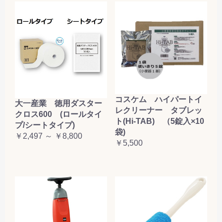
コスケム ハイパートイ
大一産業 徳用ダスター
レクリーナー タブレッ
クロス600 (ロールタイ
ト(Hi-TAB) （5錠入×10
プ/シートタイプ)
袋)
￥2,497 ～ ￥8,800
￥5,500