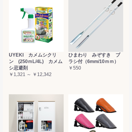
お買い物を続ける
カートへ進む
UYEKI カメムシクリ
ひまわり みぞすき ブ
ン (250ｍL/4L) カメム
ラシ付（6mm/10ｍｍ）
シ忌避剤
￥550
￥1,321 ～ ￥12,342