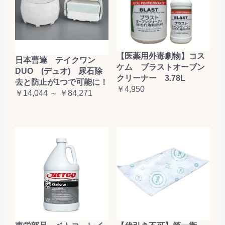
【医薬用外毒劇物】コス
日本曹達 テイクワン
ケム ブラストオーブン
DUO (デュオ) 尿石除
クリーナー 3.78L
去と防止が1つで可能に！
￥4,950
￥14,044 ～ ￥84,271