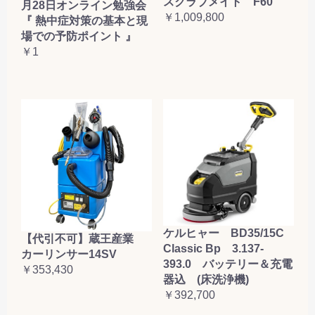
スクラブメイト F60
月28日オンライン勉強会
￥1,009,800
『 熱中症対策の基本と現
場での予防ポイント 』
￥1
ケルヒャー BD35/15C
【代引不可】蔵王産業
Classic Bp 3.137-
カーリンサー14SV
393.0 バッテリー＆充電
￥353,430
器込 (床洗浄機)
￥392,700