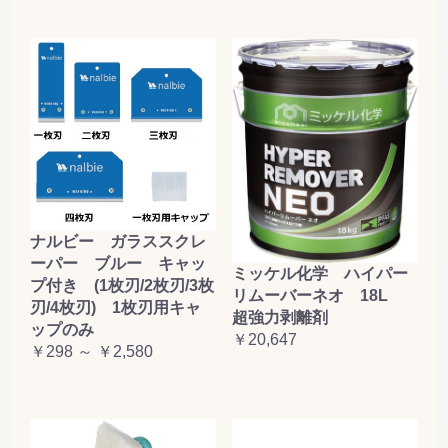
ナルビー ガラススクレ
ーパー ブルー キャッ
ミッケル化学 ハイパー
プ付き (1枚刃/2枚刃/3枚
リムーバーネオ 18L
刃/4枚刃) 1枚刃用キャ
超強力剥離剤
ップのみ
￥20,647
￥298 ～ ￥2,580