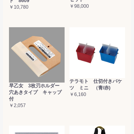
ド 8609
￥98,000
￥10,780
テラモト 仕切付きバケ
早乙女 3枚刃ホルダー
ツ ミニ （青/赤)
穴あきタイプ キャップ
￥6,160
付
￥2,057