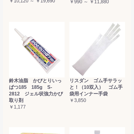
￥10,120 ～ ￥19,690
￥990 ～ ￥11,880
鈴木油脂 かびとりいっ
リスダン ゴム手サラッ
ぱつ185 185g S-
と！（10双入） ゴム手
2812 ジェル状強力かび
袋用インナー手袋
取り剤
￥3,850
￥1,177