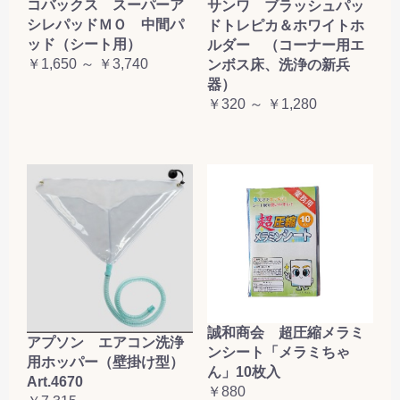
コバックス スーパーア
サンワ ブラッシュパッ
シレパッドＭＯ 中間パ
ドトレピカ＆ホワイトホ
ッド（シート用）
ルダー （コーナー用エ
￥1,650 ～ ￥3,740
ンボス床、洗浄の新兵
器）
￥320 ～ ￥1,280
誠和商会 超圧縮メラミ
アプソン エアコン洗浄
ンシート「メラミちゃ
用ホッパー（壁掛け型）
ん」10枚入
Art.4670
￥880