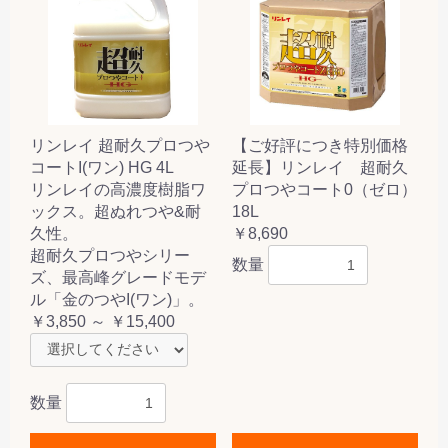
リンレイ 超耐久プロつや
【ご好評につき特別価格
コートI(ワン) HG 4L
延長】リンレイ 超耐久
リンレイの高濃度樹脂ワ
プロつやコート0（ゼロ）
ックス。超ぬれつや&耐
18L
久性。
￥8,690
超耐久プロつやシリー
数量
ズ、最高峰グレードモデ
ル「金のつやI(ワン)」。
￥3,850 ～ ￥15,400
数量