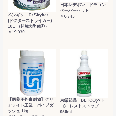
日本レヂボン ドラゴン
ペーパーセット
ペンギン Dr.Stryker
￥6,743
(ドクターストライカー)
18L (超強力剥離剤)
￥19,030
【医薬用外毒劇物】クリ
東栄部品 BETCO(ベト
アライト工業 パイプダ
コ) レストストップ
ッシュ 1kg
950ml