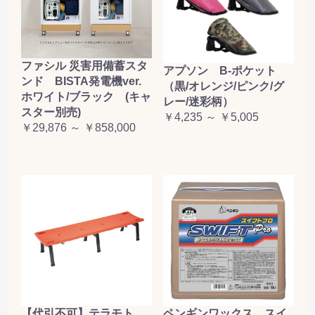
ファシル 災害用備蓄スタ
アプソン B-ポケット
ンド BISTA発電機ver.
（黒/オレンジ/ピンク/グ
ホワイト/ブラック (キャ
レー/迷彩柄）
スター別売)
￥4,235 ～ ￥5,005
￥29,876 ～ ￥858,000
【代引不可】テラモト
ペンギンワックス スイ