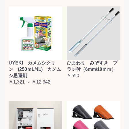
UYEKI カメムシクリ
ひまわり みぞすき ブ
ン (250ｍL/4L) カメム
ラシ付（6mm/10ｍｍ）
シ忌避剤
￥550
￥1,321 ～ ￥12,342