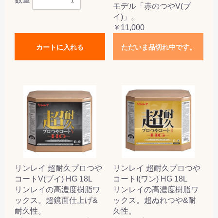
モデル「赤のつやV(ブ
イ)」。
￥11,000
カートに入れる
ただいま品切れ中です。
リンレイ 超耐久プロつや
リンレイ 超耐久プロつや
コートV(ブイ) HG 18L
コートI(ワン) HG 18L
リンレイの高濃度樹脂ワ
リンレイの高濃度樹脂ワ
ックス。超鏡面仕上げ&
ックス。超ぬれつや&耐
耐久性。
久性。