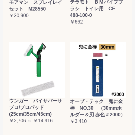
テラモト ＢＭパイプブ
モアマン スプレイレイ
お買い物を続ける
カートへ進む
ラシ トイレ用 CE-
セット M28550
488-100-0
￥20,900
￥662
ウンガー バイサバーサ
オーブ・テック 鬼に金
プロ/プロパッド
棒 NO.30 （30mmホ
(25cm/35cm/45cm)
ルダー＆刃 赤色＃2000）
￥2,706 ～ ￥14,916
￥3,410