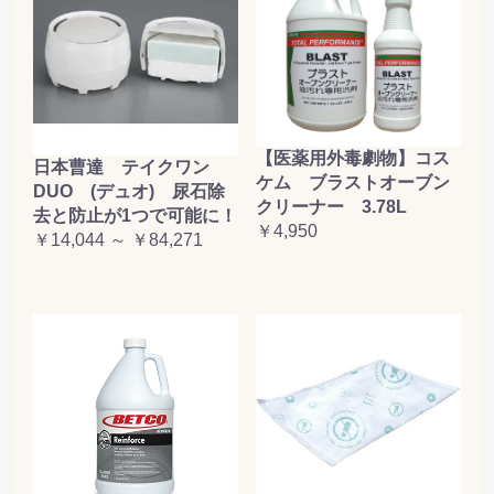
【医薬用外毒劇物】コス
日本曹達 テイクワン
ケム ブラストオーブン
DUO (デュオ) 尿石除
クリーナー 3.78L
去と防止が1つで可能に！
￥4,950
￥14,044 ～ ￥84,271