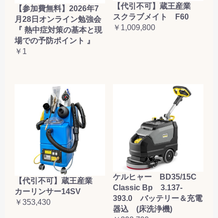
【代引不可】蔵王産業
【参加費無料】2026年7
スクラブメイト F60
月28日オンライン勉強会
￥1,009,800
『 熱中症対策の基本と現
場での予防ポイント 』
￥1
ケルヒャー BD35/15C
【代引不可】蔵王産業
Classic Bp 3.137-
カーリンサー14SV
393.0 バッテリー＆充電
￥353,430
器込 (床洗浄機)