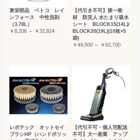
東栄部品 ベトコ レイ
【代引き不可】第一衛
ンフォース 中性洗剤
材 防災人 水たまり吸水
（3.78L）
シート BLOCK15(14L)/
￥8,206 ～ ￥32,824
BLOCK20(19L)(10枚×5
袋)
￥49,500 ～ ￥62,700
レボテック オットセイ
【代引不可・個人宅配送
ブラシHP（ハンドポリッ
不可】大一産業 アップ