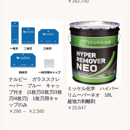
￥392,700
ナルビー ガラススクレ
ーパー ブルー キャッ
ミッケル化学 ハイパー
プ付き (1枚刃/2枚刃/3枚
リムーバーネオ 18L
刃/4枚刃) 1枚刃用キャ
超強力剥離剤
ップのみ
￥20,647
￥298 ～ ￥2,580