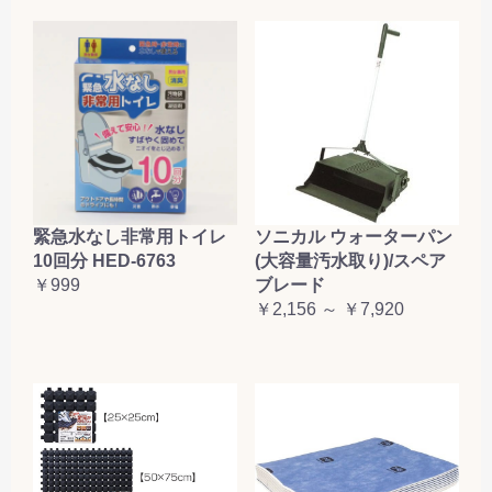
緊急水なし非常用トイレ
ソニカル ウォーターパン
10回分 HED-6763
(大容量汚水取り)/スペア
￥999
ブレード
￥2,156 ～ ￥7,920