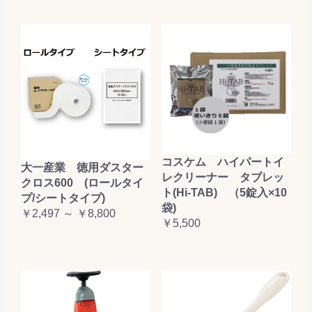
コスケム ハイパートイ
大一産業 徳用ダスター
レクリーナー タブレッ
クロス600 (ロールタイ
ト(Hi-TAB) （5錠入×10
プ/シートタイプ)
袋)
￥2,497 ～ ￥8,800
￥5,500