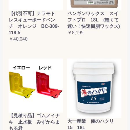
【代引不可】テラモト
ペンギンワックス スイ
レスキューボードベン
フトプロ 18L (軽くて
チ オレンジ BC-309-
速い！快速樹脂ワックス)
118-5
￥8,195
￥40,040
【見積り品】ゴムノイナ
大一産業 俺のハクリ
キ 止水板 みずからま
15 18L
もる君