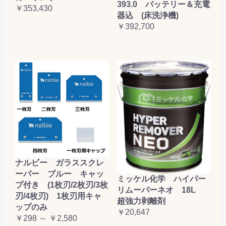
393.0 バッテリー＆充電
￥353,430
器込 (床洗浄機)
￥392,700
ナルビー ガラススクレ
ーパー ブルー キャッ
ミッケル化学 ハイパー
プ付き (1枚刃/2枚刃/3枚
リムーバーネオ 18L
刃/4枚刃) 1枚刃用キャ
超強力剥離剤
ップのみ
￥20,647
￥298 ～ ￥2,580