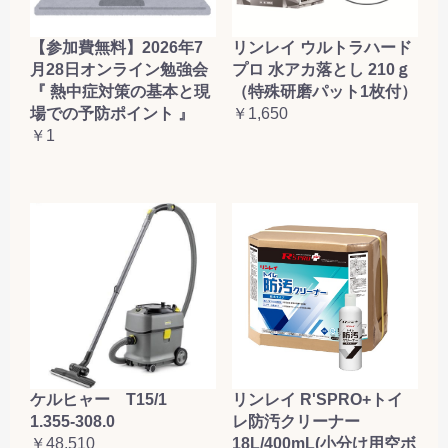
【参加費無料】2026年7
リンレイ ウルトラハード
月28日オンライン勉強会
プロ 水アカ落とし 210ｇ
『 熱中症対策の基本と現
（特殊研磨パット1枚付）
場での予防ポイント 』
￥1,650
￥1
ケルヒャー T15/1
リンレイ R'SPRO+トイ
1.355-308.0
レ防汚クリーナー
￥48,510
18L/400mL(小分け用空ボ