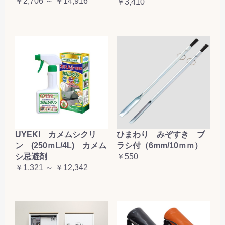
￥2,706 ～ ￥14,916
￥3,410
お買い物を続ける
カートへ進む
UYEKI カメムシクリ
ひまわり みぞすき ブ
ン (250ｍL/4L) カメム
ラシ付（6mm/10ｍｍ）
シ忌避剤
￥550
￥1,321 ～ ￥12,342