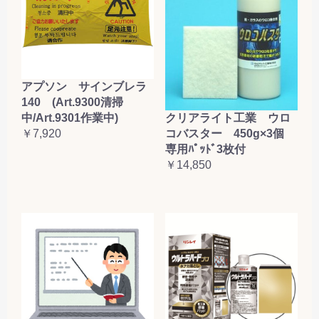
アプソン サインブレラ
140 (Art.9300清掃
クリアライト工業 ウロ
中/Art.9301作業中)
コバスター 450g×3個
￥7,920
専用ﾊﾟｯﾄﾞ3枚付
￥14,850