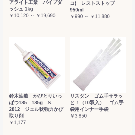
アライト工業 パイプダ
コ) レストストップ
ッシュ 1kg
950ml
￥10,120 ～ ￥19,690
￥990 ～ ￥11,880
鈴木油脂 かびとりいっ
リスダン ゴム手サラッ
ぱつ185 185g S-
と！（10双入） ゴム手
2812 ジェル状強力かび
袋用インナー手袋
取り剤
￥3,850
￥1,177