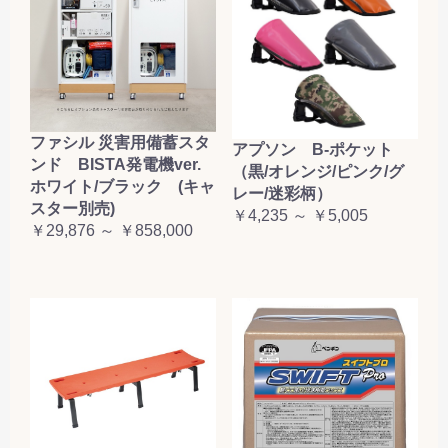
ファシル 災害用備蓄スタ
アプソン B-ポケット
ンド BISTA発電機ver.
（黒/オレンジ/ピンク/グ
ホワイト/ブラック (キャ
レー/迷彩柄）
スター別売)
￥4,235 ～ ￥5,005
￥29,876 ～ ￥858,000