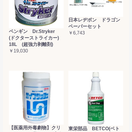
日本レヂボン ドラゴン
ペーパーセット
ペンギン Dr.Stryker
￥6,743
(ドクターストライカー)
18L (超強力剥離剤)
￥19,030
【医薬用外毒劇物】クリ
東栄部品 BETCO(ベト