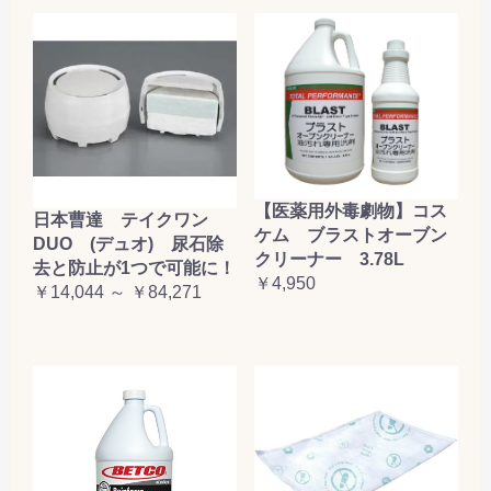
【医薬用外毒劇物】コス
日本曹達 テイクワン
ケム ブラストオーブン
DUO (デュオ) 尿石除
クリーナー 3.78L
去と防止が1つで可能に！
￥4,950
￥14,044 ～ ￥84,271