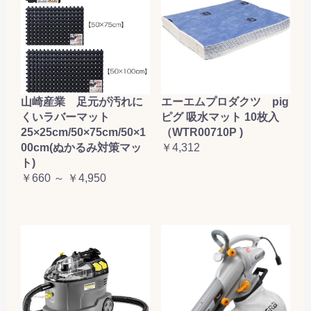
山崎産業 足元が汚れに
エーエムプロダクツ pig
くいラバーマット
ピグ 吸水マット 10枚入
25×25cm/50×75cm/50×1
（WTR00710P )
00cm(ぬかるみ対策マッ
￥4,312
ト)
￥660 ～ ￥4,950