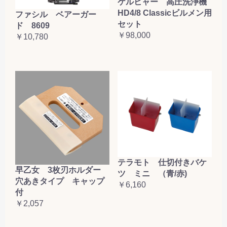
ケルヒャー 高圧洗浄機
HD4/8 Classicビルメン用
ファシル ベアーガー
セット
ド 8609
￥98,000
￥10,780
テラモト 仕切付きバケ
早乙女 3枚刃ホルダー
ツ ミニ （青/赤)
穴あきタイプ キャップ
￥6,160
付
￥2,057