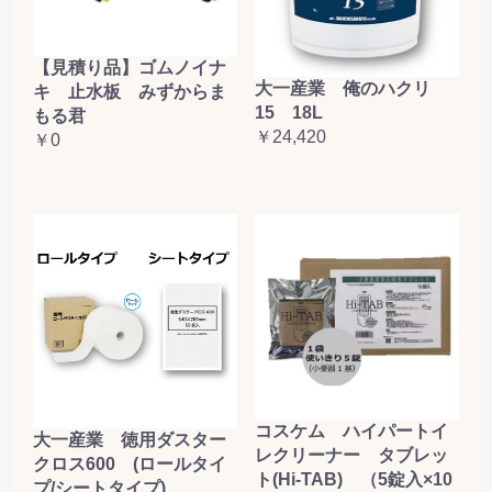
【見積り品】ゴムノイナ
大一産業 俺のハクリ
キ 止水板 みずからま
15 18L
もる君
￥24,420
￥0
コスケム ハイパートイ
大一産業 徳用ダスター
レクリーナー タブレッ
クロス600 (ロールタイ
ト(Hi-TAB) （5錠入×10
プ/シートタイプ)