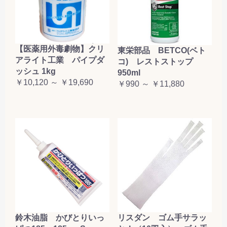
【医薬用外毒劇物】クリ
東栄部品 BETCO(ベト
アライト工業 パイプダ
コ) レストストップ
ッシュ 1kg
950ml
￥10,120 ～ ￥19,690
￥990 ～ ￥11,880
鈴木油脂 かびとりいっ
リスダン ゴム手サラッ