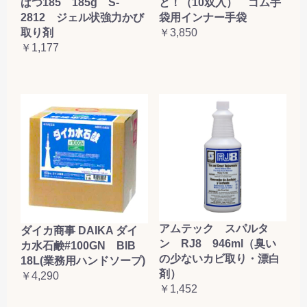
ぱつ185 185g S-
と！（10双入） ゴム手
2812 ジェル状強力かび
袋用インナー手袋
取り剤
￥3,850
￥1,177
アムテック スパルタ
ダイカ商事 DAIKA ダイ
ン RJ8 946ml（臭い
カ水石鹸#100GN BIB
の少ないカビ取り・漂白
18L(業務用ハンドソープ)
剤）
￥4,290
￥1,452