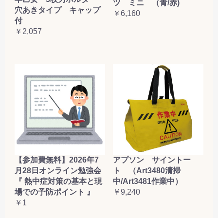
ツ ミニ （青/赤)
穴あきタイプ キャップ
￥6,160
付
￥2,057
【参加費無料】2026年7
アプソン サイントー
月28日オンライン勉強会
ト （Art3480清掃
『 熱中症対策の基本と現
中/Art3481作業中）
場での予防ポイント 』
￥9,240
￥1