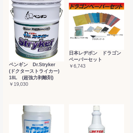
日本レヂボン ドラゴン
ペーパーセット
ペンギン Dr.Stryker
￥6,743
(ドクターストライカー)
18L (超強力剥離剤)
￥19,030