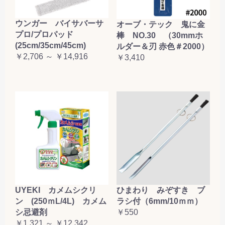
ウンガー バイサバーサ
オーブ・テック 鬼に金
プロ/プロパッド
棒 NO.30 （30mmホ
(25cm/35cm/45cm)
ルダー＆刃 赤色＃2000）
￥2,706 ～ ￥14,916
￥3,410
UYEKI カメムシクリ
ひまわり みぞすき ブ
ン (250ｍL/4L) カメム
ラシ付（6mm/10ｍｍ）
シ忌避剤
￥550
￥1,321 ～ ￥12,342