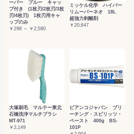
ーパー ブルー キャッ
ミッケル化学 ハイパー
プ付き (1枚刃/2枚刃/3枚
リムーバーネオ 18L
刃/4枚刃) 1枚刃用キャ
超強力剥離剤
ップのみ
￥20,647
￥298 ～ ￥2,580
大塚刷毛 マルテー東北
ビアンコジャパン ブリ
石橋洗浄マルチブラシ
ーチング・スピリッツ・
MT-971
ペースト 400g BS-
￥2,149
101P
￥2,904