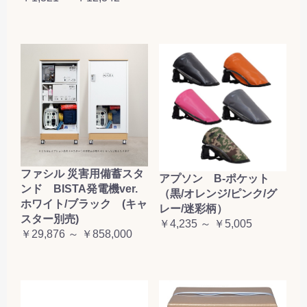
ファシル 災害用備蓄スタ
アプソン B-ポケット
ンド BISTA発電機ver.
（黒/オレンジ/ピンク/グ
ホワイト/ブラック (キャ
レー/迷彩柄）
スター別売)
￥4,235 ～ ￥5,005
￥29,876 ～ ￥858,000