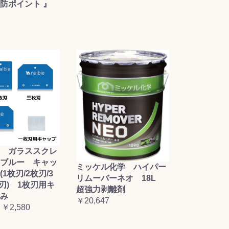
防ポイント 』
 ガラススクレ
ブルー キャッ
ミッケル化学 ハイパー
1枚刃/2枚刃/3
リムーバーネオ 18L
枚刃) 1枚刃用キ
超強力剥離剤
み
￥20,647
 ￥2,580