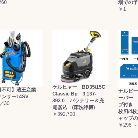
260
場での予
￥1
ケルヒャー BD35/15C
引不可】蔵王産業
ナルビー
Classic Bp 3.137-
ンサー14SV
ーパー 
393.0 バッテリー＆充
,430
プ付き (
電器込 (床洗浄機)
枚刃/4
￥392,700
ャップの
￥298 ～