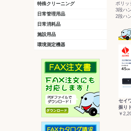
洗剤
道具
バスクリーナー
カビ取り剤
スポンジ
ポリッ
特殊クリーニング
3段ハ
石材
エアコン
外壁
その他
洗浄剤
リンス&中和剤
洗浄ツール
洗浄シート
洗浄
道具
日常管理用品
2段ハ
剤
クリーナー
洗濯用洗剤
油汚れ落とし
サビ取り剤
タバコ専用消臭
日常消耗品
トイレットペーパー
ペーパータオル
便座除菌クリーナー
ポリ袋
施設用品
マット・他
ベンチ
灰皿
傘立
くず入れ
環境測定機器
残留塩素測定器
空気環境測定器
粉じん計
風速計
温湿度計
セイ
振り
￥2,2