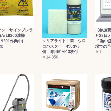
ソン サインブレラ
【参加費
(Art.9300清掃
月28日
クリアライト工業 ウロ
t.9301作業中)
『 熱中
コバスター 450g×3
20
場での予
個 専用ﾊﾟｯﾄﾞ3枚付
￥1
￥14,850