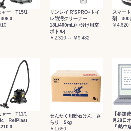
お買い物を続ける
カートへ進む
ャー T15/1
リンレイ R'SPRO+トイ
スマート
-308.0
レ防汚クリーナー
剤 300
510
18L/400mL(小分け用空
￥4,620
ボトル)
￥2,310 ～ ￥9,482
ャー T11/1
【参加費
せんたく用粉石けん さ
sic Re!Plast
月28日
らり 5kg
-210.0
『 熱中
￥1,650