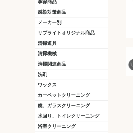
季節商品
感染対策商品
おう吐物
除菌洗剤
うがい薬
マスク
手洗い石鹸
手指消毒
手袋
メーカー別
クオリティ
ニイタカ
シーバイエス
リンレイ
ペンギンワックス
横浜油脂工業
ミッケル化学（旧：スイショウ
ユシロ化学
コニシ
つやげん
ダイカ商事
スリーエムジャパン
山崎産業
テラモト
セイワ
エトレー
ラバーメイド
ジャパックス
日本サニパック
ケルヒャー
マキタ
ショーワグローブ
花王
サラヤ
アルボース
コスケム
ミヤキ
紺商
信徳ポミー
樹脂ワック
下地剤
ドライメ
水性・半
油性ワッ
特殊用途
ニュート
天然石材
木床用ワ
床用クリ
剥離剤
植物油用
鉱物油用
その他
樹脂ワッ
水性・半
下地剤
特殊用途
ドライメ
クリーナ
ハクリ剤
石材床用
木床用商
日常管理
リブライトオリジナル商品
＆ユーホー）
脂仕上げ
ステム
コンクリ
脂ワック
LLオレンジクリーナー
LL油脂専用クリーナー
LLワックスモップ
LL-21
マーベラスiL
清掃道具
ほうき
ちりとり
モップ及び関連品
モップ
ハードフロア用ダストモップ
テラモト
その他
ワンタッチ
水切りドラ
その他アタ
関連商品
ワックス塗
清掃機械
(ワンタッチ
掃除機
高圧洗浄機
吸水機
カーペット用マシン
送風機
ポリッシャー
ポリッシャー・自動床洗浄機用
掃除機用紙パック
その他
ドライバ
アップラ
コードレ
階段用
スタンダ
高速回転
ハンディ
関連商品
清掃関連商品
パッド
ダストカート
台車
移動式バレット
脚立
モップハンガー
サインボード
光沢計
カーペット汚染度計
洗剤
床用表面洗浄剤
ハクリ剤
厨房用
工場用
石材用
サビ用
木材用
タイル用
外壁用
壁面用
手あか用
病院用
除菌用
ワックス
樹脂ワックス
半樹脂ワックス
フローリング用
病院用ワックス
中性ワックス
石材用
木床用
その他
シーバイエス
リンレイ
ペンギンワック
コニシ
スイショウ
ユシロ
信徳ポミー
その他
カーペットクリーニング
洗剤
ブラシ
パット
その他
ガム除去剤
シミ抜き剤
鏡、ガラスクリーニング
ガラスワイパー
シャンパー(ウオッシャー)
ガラススクイジー
ケレン
ツールホルダー
洗剤
天井・高所作業
うろこ取り
水回り、トイレクリーニング
洗剤
尿石除去剤
水アカ除去剤
排水管つまり除去剤
消臭・防臭剤
道具
ブラシ
ラバーカップ
水アカ除去
浴室クリーニング