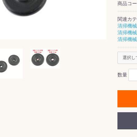
商品コ
関連カテ
清掃機械
清掃機械
ス(一般製品)
ンテナンス用樹
樹脂製品
クス
製品
ラ フロアケアシ
用・テラゾー・
ックス
ーナー
クリーナー
クリーナー
クス
樹脂製品
製品
ンテナンス用樹
ー製品
商品
品
商品
剤
ート用
ス
清掃機械
式モップ
イヤー
ッチメント
布
式用)
キューム
イトバキューム
スタイプ
ード
ポリッシャー
数量
ス