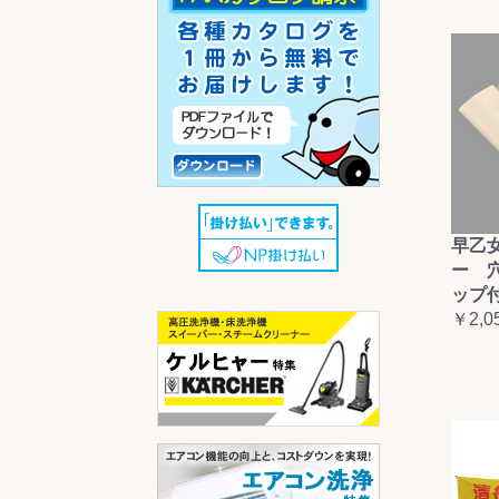
早乙
ー 
ップ
￥2,0