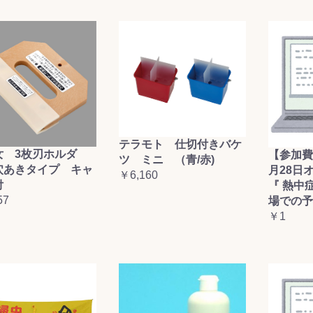
テラモト 仕切付きバケ
女 3枚刃ホルダ
【参加費
ツ ミニ （青/赤)
穴あきタイプ キャ
月28日
￥6,160
付
『 熱中
57
場での予
￥1