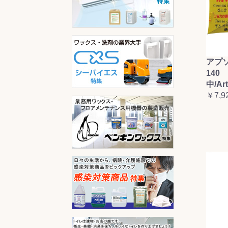
アプ
140 
中/Ar
￥7,9