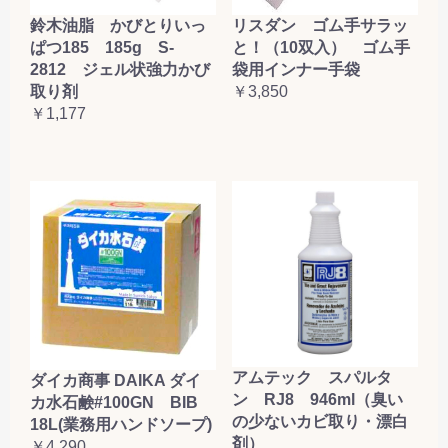
鈴木油脂 かびとりいっ
リスダン ゴム手サラッ
ぱつ185 185g S-
と！（10双入） ゴム手
2812 ジェル状強力かび
袋用インナー手袋
取り剤
￥3,850
￥1,177
アムテック スパルタ
ダイカ商事 DAIKA ダイ
ン RJ8 946ml（臭い
カ水石鹸#100GN BIB
の少ないカビ取り・漂白
18L(業務用ハンドソープ)
剤）
￥4,290