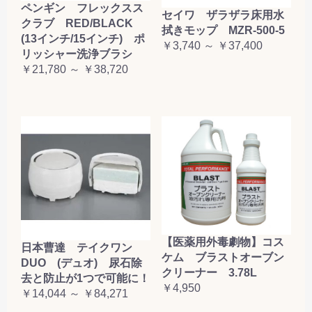
ペンギン フレックスス
セイワ ザラザラ床用水
クラブ RED/BLACK
拭きモップ MZR-500-5
(13インチ/15インチ) ポ
￥3,740 ～ ￥37,400
リッシャー洗浄ブラシ
￥21,780 ～ ￥38,720
【医薬用外毒劇物】コス
日本曹達 テイクワン
ケム ブラストオーブン
DUO (デュオ) 尿石除
クリーナー 3.78L
去と防止が1つで可能に！
￥4,950
￥14,044 ～ ￥84,271