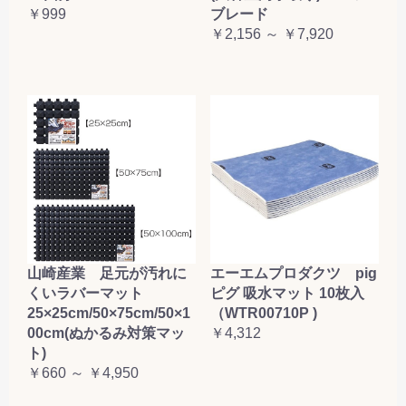
￥999
ブレード
￥2,156 ～ ￥7,920
山崎産業 足元が汚れに
エーエムプロダクツ pig
くいラバーマット
ピグ 吸水マット 10枚入
25×25cm/50×75cm/50×1
（WTR00710P )
00cm(ぬかるみ対策マッ
￥4,312
ト)
￥660 ～ ￥4,950