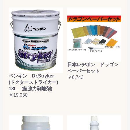
日本レヂボン ドラゴン
ペーパーセット
ペンギン Dr.Stryker
￥6,743
(ドクターストライカー)
18L (超強力剥離剤)
￥19,030