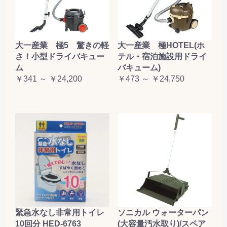
大一産業 極5 驚きの軽
大一産業 極HOTEL(ホ
さ！小型ドライバキュー
テル・宿泊施設用ドライ
ム
バキューム)
￥341 ～ ￥24,200
￥473 ～ ￥24,750
緊急水なし非常用トイレ
ソニカル ウォーターパン
10回分 HED-6763
(大容量汚水取り)/スペア