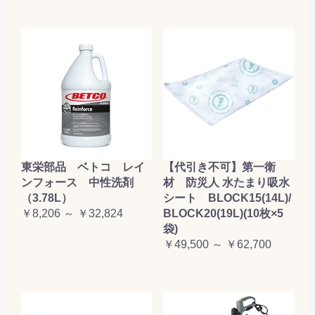
東栄部品 ベトコ レイ
【代引き不可】第一衛
ンフォース 中性洗剤
材 防災人 水たまり吸水
（3.78L）
シート BLOCK15(14L)/
￥8,206 ～ ￥32,824
BLOCK20(19L)(10枚×5
袋)
￥49,500 ～ ￥62,700