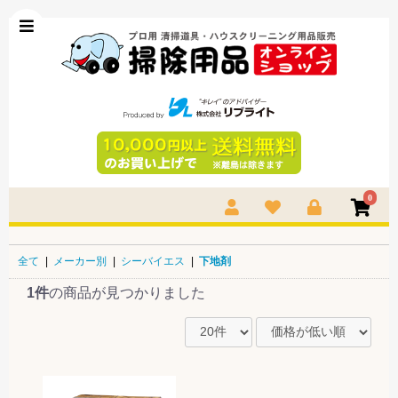
0
全て
|
メーカー別
|
シーバイエス
|
下地剤
1件
の商品が見つかりました