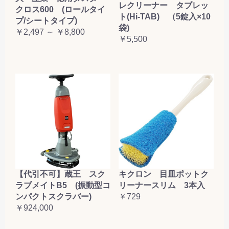
レクリーナー タブレッ
クロス600 (ロールタイ
ト(Hi-TAB) （5錠入×10
プ/シートタイプ)
袋)
￥2,497 ～ ￥8,800
￥5,500
【代引不可】蔵王 スク
キクロン 目皿ポットク
ラブメイトB5 (振動型コ
リーナースリム 3本入
ンパクトスクラバー)
￥729
￥924,000