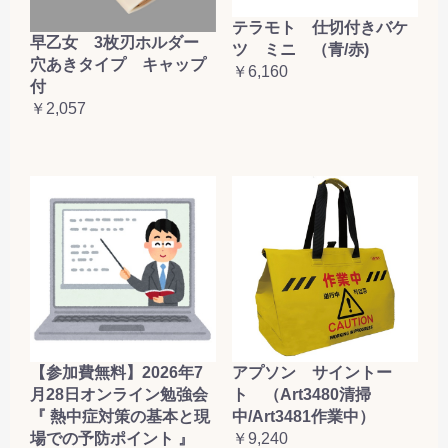
テラモト 仕切付きバケ
早乙女 3枚刃ホルダー
ツ ミニ （青/赤)
穴あきタイプ キャップ
￥6,160
付
￥2,057
【参加費無料】2026年7
アプソン サイントー
月28日オンライン勉強会
ト （Art3480清掃
『 熱中症対策の基本と現
中/Art3481作業中）
場での予防ポイント 』
￥9,240