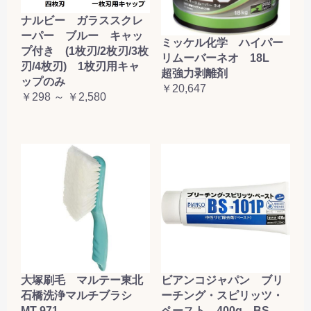
ナルビー ガラススクレ
ーパー ブルー キャッ
ミッケル化学 ハイパー
プ付き (1枚刃/2枚刃/3枚
リムーバーネオ 18L
刃/4枚刃) 1枚刃用キャ
超強力剥離剤
ップのみ
￥20,647
￥298 ～ ￥2,580
大塚刷毛 マルテー東北
ビアンコジャパン ブリ
石橋洗浄マルチブラシ
ーチング・スピリッツ・
MT-971
ペースト 400g BS-