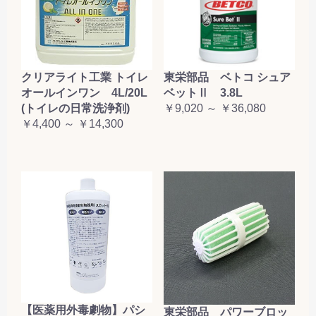
クリアライト工業 トイレ
東栄部品 ベトコ シュア
オールインワン 4L/20L
ベットⅡ 3.8L
(トイレの日常洗浄剤)
￥9,020 ～ ￥36,080
￥4,400 ～ ￥14,300
【医薬用外毒劇物】パシ
東栄部品 パワーブロッ