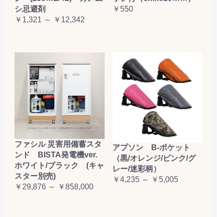
シ忌避剤
￥550
￥1,321 ～ ￥12,342
ファシル 災害用備蓄スタ
アプソン B-ポケット
ンド BISTA発電機ver.
（黒/オレンジ/ピンク/グ
ホワイト/ブラック (キャ
レー/迷彩柄）
スター別売)
￥4,235 ～ ￥5,005
￥29,876 ～ ￥858,000