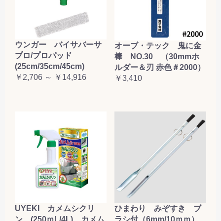
ウンガー バイサバーサ
オーブ・テック 鬼に金
プロ/プロパッド
棒 NO.30 （30mmホ
(25cm/35cm/45cm)
ルダー＆刃 赤色＃2000）
￥2,706 ～ ￥14,916
￥3,410
UYEKI カメムシクリ
ひまわり みぞすき ブ
ン (250ｍL/4L) カメム
ラシ付（6mm/10ｍｍ）