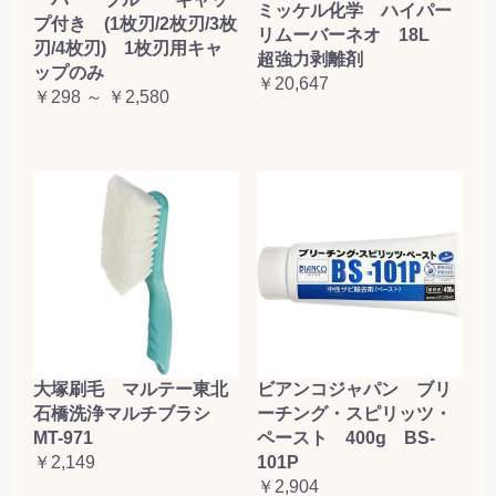
ミッケル化学 ハイパー
プ付き (1枚刃/2枚刃/3枚
リムーバーネオ 18L
刃/4枚刃) 1枚刃用キャ
超強力剥離剤
ップのみ
￥20,647
￥298 ～ ￥2,580
大塚刷毛 マルテー東北
ビアンコジャパン ブリ
石橋洗浄マルチブラシ
ーチング・スピリッツ・
MT-971
ペースト 400g BS-
￥2,149
101P
￥2,904