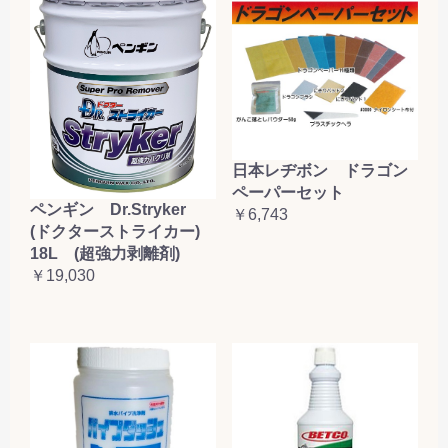
日本レヂボン ドラゴン
ペーパーセット
ペンギン Dr.Stryker
￥6,743
(ドクターストライカー)
18L (超強力剥離剤)
￥19,030