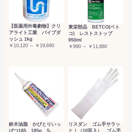
【医薬用外毒劇物】クリ
東栄部品 BETCO(ベト
アライト工業 パイプダ
コ) レストストップ
ッシュ 1kg
950ml
￥10,120 ～ ￥19,690
￥990 ～ ￥11,880
鈴木油脂 かびとりいっ
リスダン ゴム手サラッ
ぱつ185 185g S-
と！（10双入） ゴム手