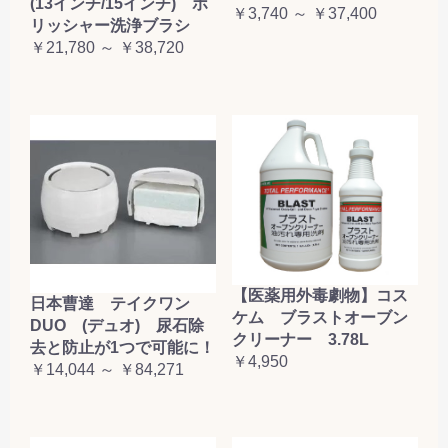
(13インチ/15インチ) ポ
￥3,740 ～ ￥37,400
リッシャー洗浄ブラシ
￥21,780 ～ ￥38,720
【医薬用外毒劇物】コス
日本曹達 テイクワン
ケム ブラストオーブン
DUO (デュオ) 尿石除
クリーナー 3.78L
去と防止が1つで可能に！
￥4,950
￥14,044 ～ ￥84,271