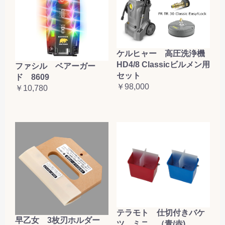
ケルヒャー 高圧洗浄機
HD4/8 Classicビルメン用
ファシル ベアーガー
セット
ド 8609
￥98,000
￥10,780
テラモト 仕切付きバケ
早乙女 3枚刃ホルダー
ツ ミニ （青/赤)