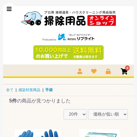
0
全て
|
感染対策商品
|
手袋
5件
の商品が見つかりました