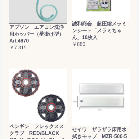
誠和商会 超圧縮メラミ
アプソン エアコン洗浄
ンシート「メラミちゃ
用ホッパー（壁掛け型）
ん」10枚入
Art.4670
￥880
￥7,315
ペンギン フレックスス
セイワ ザラザラ床用水
クラブ RED/BLACK
拭きモップ MZR-500-5