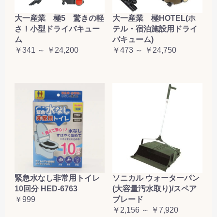
大一産業 極5 驚きの軽
大一産業 極HOTEL(ホ
さ！小型ドライバキュー
テル・宿泊施設用ドライ
ム
バキューム)
￥341 ～ ￥24,200
￥473 ～ ￥24,750
緊急水なし非常用トイレ
ソニカル ウォーターパン
10回分 HED-6763
(大容量汚水取り)/スペア
￥999
ブレード
￥2,156 ～ ￥7,920