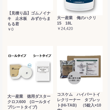
【見積り品】ゴムノイナ
大一産業 俺のハクリ
キ 止水板 みずからま
15 18L
もる君
￥24,420
￥0
コスケム ハイパートイ
大一産業 徳用ダスター
レクリーナー タブレッ
クロス600 (ロールタイ
ト(Hi-TAB) （5錠入×10
プ/シートタイプ)