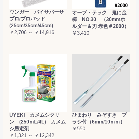
お買い物を続ける
カートへ進む
ウンガー バイサバーサ
オーブ・テック 鬼に金
プロ/プロパッド
棒 NO.30 （30mmホ
(25cm/35cm/45cm)
ルダー＆刃 赤色＃2000）
￥2,706 ～ ￥14,916
￥3,410
UYEKI カメムシクリ
ひまわり みぞすき ブ
ン (250ｍL/4L) カメム
ラシ付（6mm/10ｍｍ）
シ忌避剤
￥550
￥1,321 ～ ￥12,342