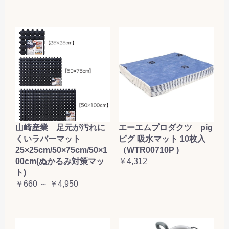
山崎産業 足元が汚れに
エーエムプロダクツ pig
くいラバーマット
ピグ 吸水マット 10枚入
25×25cm/50×75cm/50×1
（WTR00710P )
00cm(ぬかるみ対策マッ
￥4,312
ト)
￥660 ～ ￥4,950