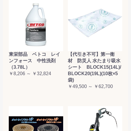
東栄部品 ベトコ レイ
【代引き不可】第一衛
ンフォース 中性洗剤
材 防災人 水たまり吸水
（3.78L）
シート BLOCK15(14L)/
￥8,206 ～ ￥32,824
BLOCK20(19L)(10枚×5
袋)
￥49,500 ～ ￥62,700