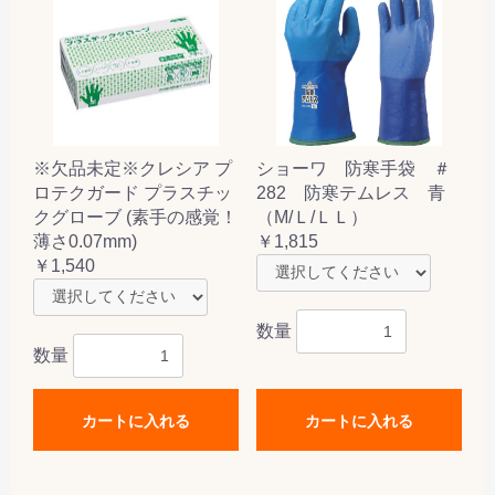
※欠品未定※クレシア プ
ショーワ 防寒手袋 ＃
ロテクガード プラスチッ
282 防寒テムレス 青
クグローブ (素手の感覚！
（M/Ｌ/ＬＬ）
薄さ0.07mm)
￥1,815
￥1,540
数量
数量
カートに入れる
カートに入れる