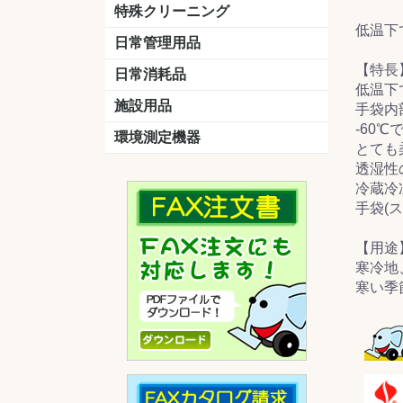
洗剤
道具
バスクリーナー
カビ取り剤
スポンジ
特殊クリーニング
低温下
石材
エアコン
外壁
その他
洗浄剤
リンス&中和剤
洗浄ツール
洗浄シート
洗浄
道具
日常管理用品
剤
【特長
クリーナー
洗濯用洗剤
油汚れ落とし
サビ取り剤
タバコ専用消臭
日常消耗品
低温下
トイレットペーパー
ペーパータオル
便座除菌クリーナー
ポリ袋
施設用品
手袋内
-60
マット・他
ベンチ
灰皿
傘立
くず入れ
環境測定機器
とても
残留塩素測定器
空気環境測定器
粉じん計
風速計
温湿度計
透湿性
冷蔵冷
手袋(
【用途
寒冷地
寒い季