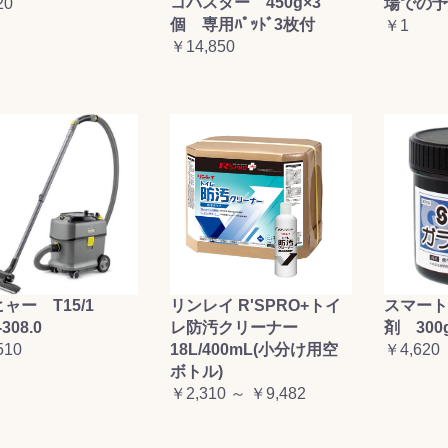
コバスター 450g×3
20
場での予
お買い物を続ける
カートへ進む
個 専用ﾊﾟｯﾄﾞ3枚付
￥1
￥14,850
ャー T15/1
リンレイ R'SPRO+トイ
スマート
-308.0
レ防汚クリーナー
剤 300
510
18L/400mL(小分け用空
￥4,620
ボトル)
￥2,310 ～ ￥9,482