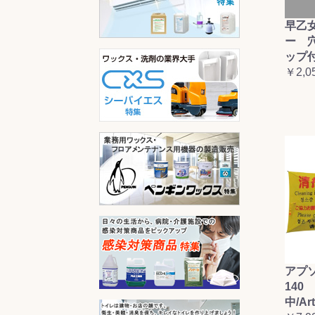
早乙
ー 
ップ
￥2,0
アプ
140 
中/Ar