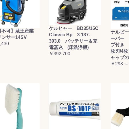
ケルヒャー BD35/15C
引不可】蔵王産業
ナルビー
Classic Bp 3.137-
ンサー14SV
ーパー 
393.0 バッテリー＆充
,430
プ付き (
電器込 (床洗浄機)
枚刃/4
￥392,700
ャップの
￥298 ～