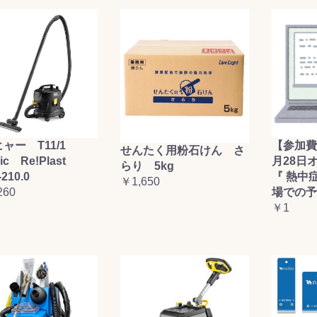
ャー T11/1
【参加費
せんたく用粉石けん さ
sic Re!Plast
月28日
らり 5kg
-210.0
『 熱中
￥1,650
260
場での予
￥1