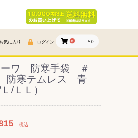
0
￥0
お気に入り
ログイン
ョーワ 防寒手袋 ＃
2 防寒テムレス 青
/Ｌ/ＬＬ）
815
税込