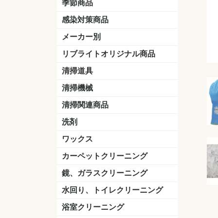
季節商品
感染対策商品
おう吐物
除菌洗剤
うがい薬
マスク
手洗い石鹸
手指消毒
手袋
メーカー別
クオリティ
ニイタカ
シーバイエス
リンレイ
ペンギンワックス
横浜油脂工業
ミッケル化学（旧：スイショウ
ユシロ化学
コニシ
つやげん
ダイカ商事
スリーエムジャパン
山崎産業
テラモト
セイワ
エトレー
ラバーメイド
ジャパックス
日本サニパック
ケルヒャー
マキタ
ショーワグローブ
花王
サラヤ
アルボース
コスケム
ミヤキ
紺商
信徳ポミー
樹脂ワック
下地剤
ドライメ
水性・半
油性ワッ
特殊用途
ニュート
天然石材
木床用ワ
床用クリ
剥離剤
植物油用
鉱物油用
その他
樹脂ワッ
水性・半
下地剤
特殊用途
ドライメ
クリーナ
ハクリ剤
石材床用
木床用商
日常管理
リブライトオリジナル商品
＆ユーホー）
脂仕上げ
ステム
コンクリ
脂ワック
LLオレンジクリーナー
LL油脂専用クリーナー
LLワックスモップ
LL-21
マーベラスiL
清掃道具
ほうき
ちりとり
モップ及び関連品
モップ
ハードフロア用ダストモップ
テラモト
その他
ワンタッチ
水切りドラ
その他アタ
関連商品
ワックス塗
清掃機械
(ワンタッチ
掃除機
高圧洗浄機
吸水機
カーペット用マシン
送風機
ポリッシャー
ポリッシャー・自動床洗浄機用
掃除機用紙パック
その他
ドライバ
アップラ
コードレ
階段用
スタンダ
高速回転
ハンディ
関連商品
清掃関連商品
パッド
ダストカート
台車
移動式バレット
脚立
モップハンガー
サインボード
光沢計
カーペット汚染度計
洗剤
床用表面洗浄剤
ハクリ剤
厨房用
工場用
石材用
サビ用
木材用
タイル用
外壁用
壁面用
手あか用
病院用
除菌用
ワックス
樹脂ワックス
半樹脂ワックス
フローリング用
病院用ワックス
中性ワックス
石材用
木床用
その他
シーバイエス
リンレイ
ペンギンワック
コニシ
スイショウ
ユシロ
信徳ポミー
その他
カーペットクリーニング
洗剤
ブラシ
パット
その他
ガム除去剤
シミ抜き剤
鏡、ガラスクリーニング
ガラスワイパー
シャンパー(ウオッシャー)
ガラススクイジー
ケレン
ツールホルダー
洗剤
天井・高所作業
うろこ取り
水回り、トイレクリーニング
洗剤
尿石除去剤
水アカ除去剤
排水管つまり除去剤
消臭・防臭剤
道具
ブラシ
ラバーカップ
水アカ除去
浴室クリーニング