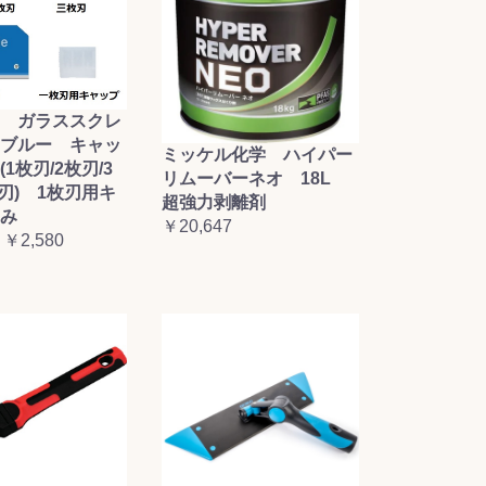
 ガラススクレ
ブルー キャッ
ミッケル化学 ハイパー
1枚刃/2枚刃/3
リムーバーネオ 18L
枚刃) 1枚刃用キ
超強力剥離剤
み
￥20,647
 ￥2,580