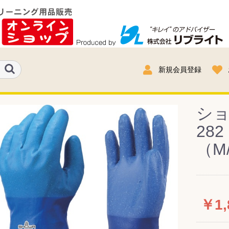
新規会員登録
シ
28
（M
￥1,