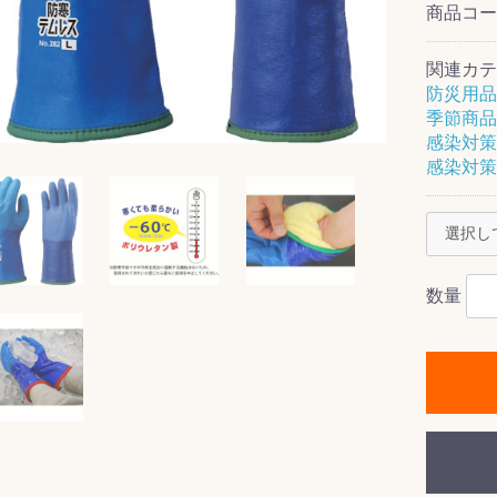
商品コ
関連カテ
防災用品
季節商品
ス(一般製品)
ンテナンス用樹
樹脂製品
クス
製品
ラ フロアケアシ
用・テラゾー・
ックス
ーナー
クリーナー
クリーナー
クス
樹脂製品
製品
ンテナンス用樹
ー製品
商品
品
商品
剤
ート用
ス
感染対策
感染対策
式モップ
イヤー
ッチメント
布
式用)
キューム
イトバキューム
スタイプ
ード
ポリッシャー
数量
ス