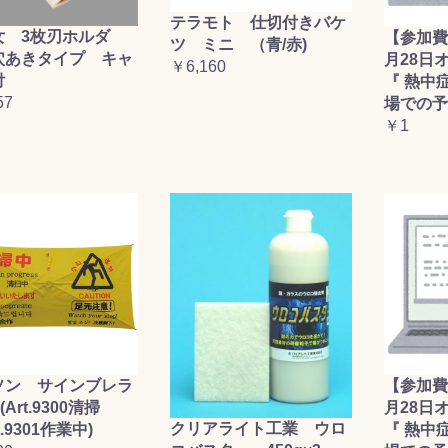
テラモト 仕切付きバケ
女 3枚刃ホルダ
【参加費
ツ ミニ （青/赤)
穴あきタイプ キャ
月28日
￥6,160
付
『 熱中
57
場での予
￥1
ソン サインブレラ
【参加費
(Art.9300清掃
月28日
クリアライト工業 ウロ
t.9301作業中)
『 熱中