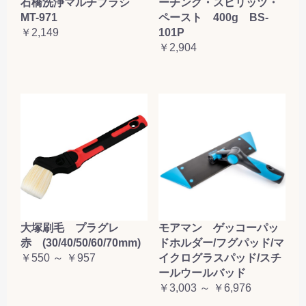
石橋洗浄マルチブラシ
ーチング・スピリッツ・
お買い物を続ける
カートへ進む
MT-971
ペースト 400g BS-
￥2,149
101P
￥2,904
大塚刷毛 プラグレ
モアマン ゲッコーパッ
赤 (30/40/50/60/70mm)
ドホルダー/フグパッド/マ
￥550 ～ ￥957
イクログラスパッド/スチ
ールウールバッド
￥3,003 ～ ￥6,976