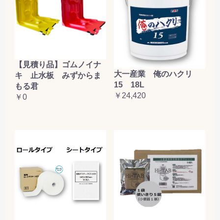
【見積り品】ゴムノイナ
大一産業 俺のハクリ
キ 止水板 みずからま
15 18L
もる君
￥24,420
￥0