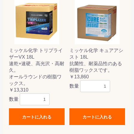
ミッケル化学 トリプライ
ミッケル化学 キュアアシ
ザーVX 18L
スト 18L
速乾+速硬、高光沢・高耐
抗菌性、耐薬品性のある
久。
樹脂ワックスです。
オールラウンドの樹脂ワ
￥13,860
ックス。
数量
￥13,310
数量
カートに入れる
カートに入れる