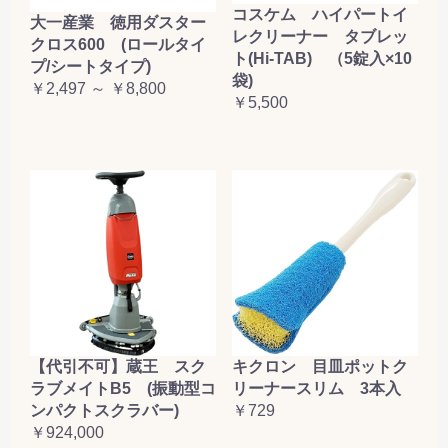
コスケム ハイパートイ
大一産業 徳用ダスター
レクリーナー タブレッ
クロス600 (ロールタイ
ト(Hi-TAB) （5錠入×10
プ/シートタイプ)
袋)
￥2,497 ～ ￥8,800
￥5,500
【代引不可】蔵王 スク
キクロン 目皿ポットク
ラブメイトB5 (振動型コ
リーナースリム 3本入
ンパクトスクラバー)
￥729
￥924,000