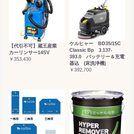
ケルヒャー BD35/15C
【代引不可】蔵王産業
Classic Bp 3.137-
カーリンサー14SV
393.0 バッテリー＆充電
￥353,430
器込 (床洗浄機)
￥392,700