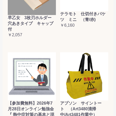
テラモト 仕切付きバケ
早乙女 3枚刃ホルダー
ツ ミニ （青/赤)
穴あきタイプ キャップ
￥6,160
付
￥2,057
【参加費無料】2026年7
アプソン サイントー
月28日オンライン勉強会
ト （Art3480清掃
『 熱中症対策の基本と現
中/Art3481作業中）