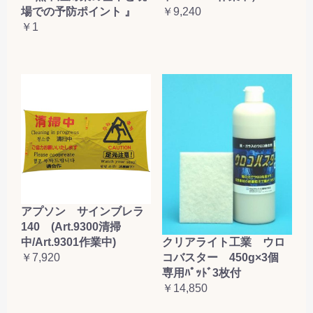
場での予防ポイント 』
￥9,240
￥1
アプソン サインブレラ
140 (Art.9300清掃
クリアライト工業 ウロ
中/Art.9301作業中)
コバスター 450g×3個
￥7,920
専用ﾊﾟｯﾄﾞ3枚付
￥14,850