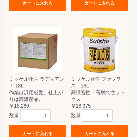
カートに入れる
カートに入れる
ミッケル化学 ラディアン
ミッケル化学 ファブラ
ト 18L
ス 18L
作業は汎用感覚、仕上が
高緻密性・高耐久性ワッ
りは高濃度品。
クス
￥18,260
￥18,975
数量
数量
カートに入れる
カートに入れる