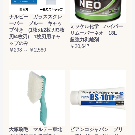
ナルビー ガラススクレ
ーパー ブルー キャッ
ミッケル化学 ハイパー
プ付き (1枚刃/2枚刃/3枚
リムーバーネオ 18L
刃/4枚刃) 1枚刃用キャ
超強力剥離剤
ップのみ
￥20,647
￥298 ～ ￥2,580
大塚刷毛 マルテー東北
ビアンコジャパン ブリ