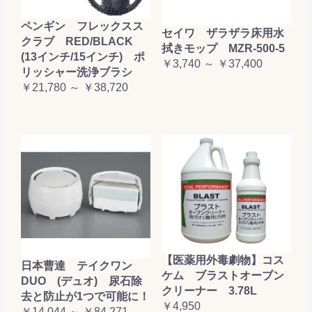
ペンギン フレックスス
セイワ ザラザラ床用水
クラブ RED/BLACK
拭きモップ MZR-500-5
(13インチ/15インチ) ポ
￥3,740 ～ ￥37,400
リッシャー洗浄ブラシ
￥21,780 ～ ￥38,720
【医薬用外毒劇物】コス
日本曹達 テイクワン
ケム ブラストオーブン
DUO (デュオ) 尿石除
クリーナー 3.78L
去と防止が1つで可能に！
￥4,950
￥14,044 ～ ￥84,271