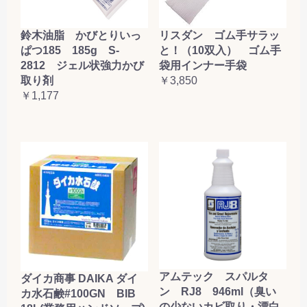
鈴木油脂 かびとりいっ
リスダン ゴム手サラッ
ぱつ185 185g S-
と！（10双入） ゴム手
2812 ジェル状強力かび
袋用インナー手袋
取り剤
￥3,850
￥1,177
アムテック スパルタ
ダイカ商事 DAIKA ダイ
ン RJ8 946ml（臭い
カ水石鹸#100GN BIB
の少ないカビ取り・漂白