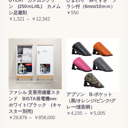
UYEKI カメムシクリ
ひまわり みぞすき ブ
ン (250ｍL/4L) カメム
ラシ付（6mm/10ｍｍ）
シ忌避剤
￥550
￥1,321 ～ ￥12,342
ファシル 災害用備蓄スタ
アプソン B-ポケット
ンド BISTA発電機ver.
（黒/オレンジ/ピンク/グ
ホワイト/ブラック (キャ
レー/迷彩柄）
スター別売)
￥4,235 ～ ￥5,005
￥29,876 ～ ￥858,000