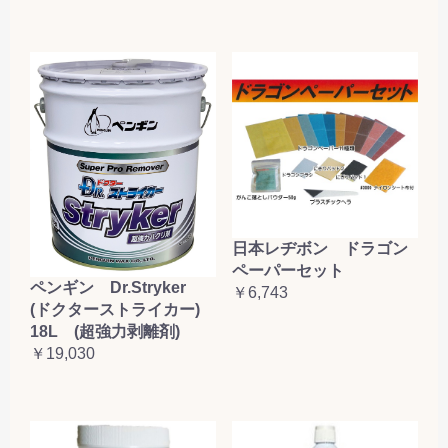
日本レヂボン ドラゴン
ペーパーセット
ペンギン Dr.Stryker
￥6,743
(ドクターストライカー)
18L (超強力剥離剤)
￥19,030