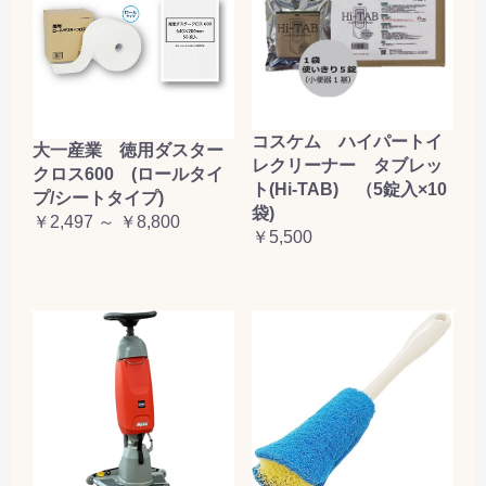
コスケム ハイパートイ
大一産業 徳用ダスター
レクリーナー タブレッ
クロス600 (ロールタイ
ト(Hi-TAB) （5錠入×10
プ/シートタイプ)
袋)
￥2,497 ～ ￥8,800
￥5,500