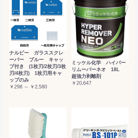
ナルビー ガラススクレ
ーパー ブルー キャッ
ミッケル化学 ハイパー
プ付き (1枚刃/2枚刃/3枚
リムーバーネオ 18L
刃/4枚刃) 1枚刃用キャ
超強力剥離剤
ップのみ
￥20,647
￥298 ～ ￥2,580