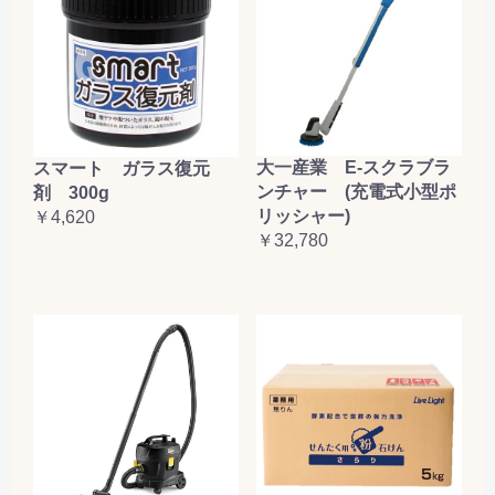
大一産業 E-スクラブラ
スマート ガラス復元
ンチャー (充電式小型ポ
剤 300g
リッシャー)
￥4,620
￥32,780