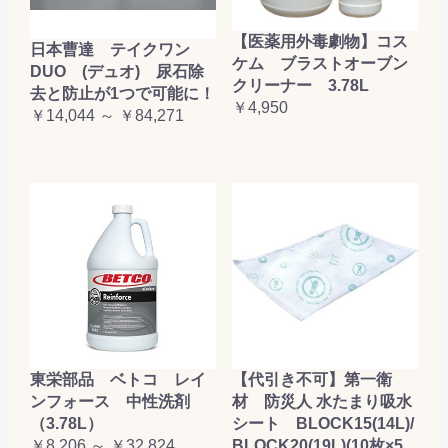
【医薬用外毒劇物】コス
日本曹達 テイクワン
ケム ブラストオーブン
DUO (デュオ) 尿石除
クリーナー 3.78L
去と防止が1つで可能に！
￥4,950
￥14,044 ～ ￥84,271
東栄部品 ベトコ レイ
【代引き不可】第一衛
ンフォース 中性洗剤
材 防災人 水たまり吸水
（3.78L）
シート BLOCK15(14L)/
￥8,206 ～ ￥32,824
BLOCK20(19L)(10枚×5