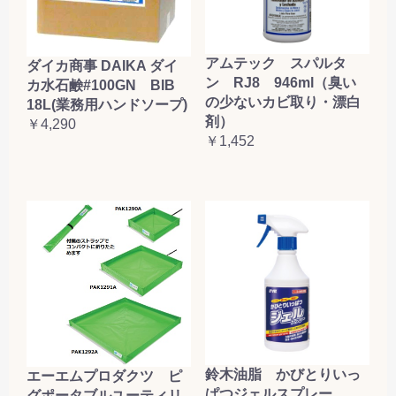
アムテック スパルタ
ダイカ商事 DAIKA ダイ
ン RJ8 946ml（臭い
カ水石鹸#100GN BIB
の少ないカビ取り・漂白
18L(業務用ハンドソープ)
剤）
￥4,290
￥1,452
鈴木油脂 かびとりいっ
エーエムプロダクツ ピ
ぱつジェルスプレー
グポータブルユーティリ