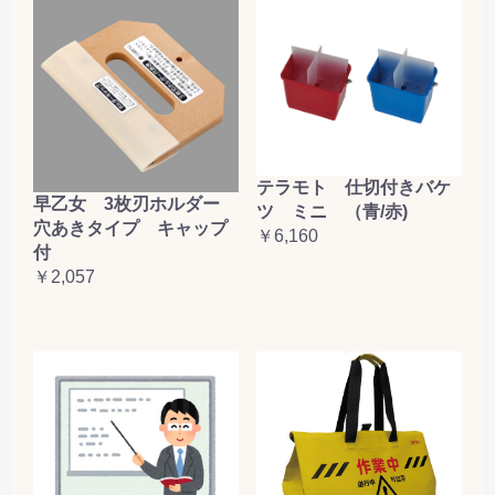
テラモト 仕切付きバケ
早乙女 3枚刃ホルダー
ツ ミニ （青/赤)
穴あきタイプ キャップ
￥6,160
付
￥2,057