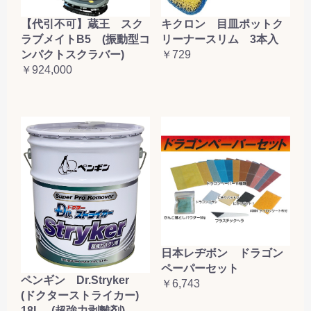
【代引不可】蔵王 スク
キクロン 目皿ポットク
ラブメイトB5 (振動型コ
リーナースリム 3本入
ンパクトスクラバー)
￥729
￥924,000
日本レヂボン ドラゴン
ペーパーセット
ペンギン Dr.Stryker
￥6,743
(ドクターストライカー)
18L (超強力剥離剤)