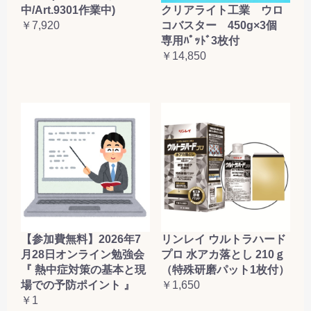
クリアライト工業 ウロ
中/Art.9301作業中)
コバスター 450g×3個
￥7,920
専用ﾊﾟｯﾄﾞ3枚付
￥14,850
【参加費無料】2026年7
リンレイ ウルトラハード
月28日オンライン勉強会
プロ 水アカ落とし 210ｇ
『 熱中症対策の基本と現
（特殊研磨パット1枚付）
場での予防ポイント 』
￥1,650
￥1