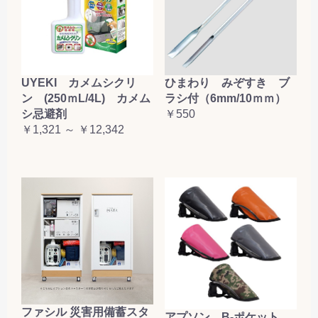
お買い物を続ける
カートへ進む
UYEKI カメムシクリ
ひまわり みぞすき ブ
ン (250ｍL/4L) カメム
ラシ付（6mm/10ｍｍ）
シ忌避剤
￥550
￥1,321 ～ ￥12,342
ファシル 災害用備蓄スタ
アプソン B-ポケット