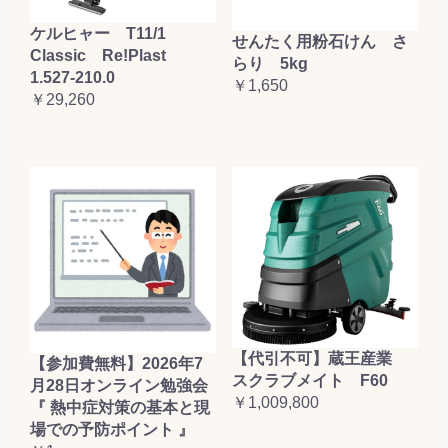
ケルヒャー T11/1
せんたく用粉石けん さ
Classic Re!Plast
らり 5kg
1.527-210.0
￥1,650
￥29,260
【代引不可】蔵王産業
【参加費無料】2026年7
スクラブメイト F60
月28日オンライン勉強会
￥1,009,800
『 熱中症対策の基本と現
場での予防ポイント 』