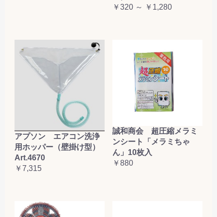
￥320 ～ ￥1,280
誠和商会 超圧縮メラミ
アプソン エアコン洗浄
ンシート「メラミちゃ
用ホッパー（壁掛け型）
ん」10枚入
Art.4670
￥880
￥7,315