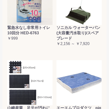
緊急水なし非常用トイレ
ソニカル ウォーターパン
10回分 HED-6763
(大容量汚水取り)/スペア
￥999
ブレード
￥2,156 ～ ￥7,920
山崎産業 足元が汚れに
エーエムプロダクツ pig