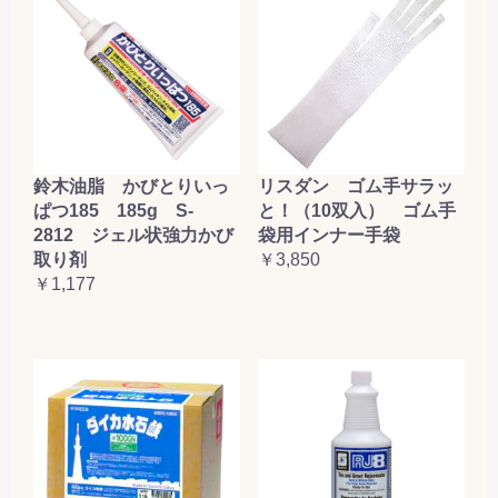
鈴木油脂 かびとりいっ
リスダン ゴム手サラッ
ぱつ185 185g S-
と！（10双入） ゴム手
2812 ジェル状強力かび
袋用インナー手袋
取り剤
￥3,850
￥1,177