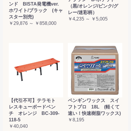
ンド BISTA発電機ver.
（黒/オレンジ/ピンク/グ
ホワイト/ブラック (キャ
レー/迷彩柄）
スター別売)
￥4,235 ～ ￥5,005
￥29,876 ～ ￥858,000
【代引不可】テラモト
ペンギンワックス スイ
レスキューボードベン
フトプロ 18L (軽くて
チ オレンジ BC-309-
速い！快速樹脂ワックス)
118-5
￥8,195
￥40,040