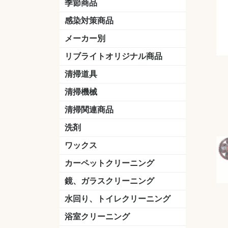
季節商品
感染対策商品
おう吐物
除菌洗剤
うがい薬
マスク
手洗い石鹸
手指消毒
手袋
メーカー別
クオリティ
ニイタカ
シーバイエス
リンレイ
ペンギンワックス
横浜油脂工業
ミッケル化学（旧：スイショウ
ユシロ化学
コニシ
つやげん
ダイカ商事
スリーエムジャパン
山崎産業
テラモト
セイワ
エトレー
ラバーメイド
ジャパックス
日本サニパック
ケルヒャー
マキタ
ショーワグローブ
花王
サラヤ
アルボース
コスケム
ミヤキ
紺商
信徳ポミー
樹脂ワック
下地剤
ドライメ
水性・半
油性ワッ
特殊用途
ニュート
天然石材
木床用ワ
床用クリ
剥離剤
植物油用
鉱物油用
その他
樹脂ワッ
水性・半
下地剤
特殊用途
ドライメ
クリーナ
ハクリ剤
石材床用
木床用商
日常管理
リブライトオリジナル商品
＆ユーホー）
脂仕上げ
ステム
コンクリ
脂ワック
LLオレンジクリーナー
LL油脂専用クリーナー
LLワックスモップ
LL-21
マーベラスiL
清掃道具
ほうき
ちりとり
モップ及び関連品
モップ
ハードフロア用ダストモップ
テラモト
その他
ワンタッチ
水切りドラ
その他アタ
関連商品
ワックス塗
清掃機械
(ワンタッチ
掃除機
高圧洗浄機
吸水機
カーペット用マシン
送風機
ポリッシャー
ポリッシャー・自動床洗浄機用
掃除機用紙パック
その他
ドライバ
アップラ
コードレ
階段用
スタンダ
高速回転
ハンディ
関連商品
清掃関連商品
パッド
ダストカート
台車
移動式バレット
脚立
モップハンガー
サインボード
光沢計
カーペット汚染度計
洗剤
床用表面洗浄剤
ハクリ剤
厨房用
工場用
石材用
サビ用
木材用
タイル用
外壁用
壁面用
手あか用
病院用
除菌用
ワックス
樹脂ワックス
半樹脂ワックス
フローリング用
病院用ワックス
中性ワックス
石材用
木床用
その他
シーバイエス
リンレイ
ペンギンワック
コニシ
スイショウ
ユシロ
信徳ポミー
その他
カーペットクリーニング
洗剤
ブラシ
パット
その他
ガム除去剤
シミ抜き剤
鏡、ガラスクリーニング
ガラスワイパー
シャンパー(ウオッシャー)
ガラススクイジー
ケレン
ツールホルダー
洗剤
天井・高所作業
うろこ取り
水回り、トイレクリーニング
洗剤
尿石除去剤
水アカ除去剤
排水管つまり除去剤
消臭・防臭剤
道具
ブラシ
ラバーカップ
水アカ除去
浴室クリーニング