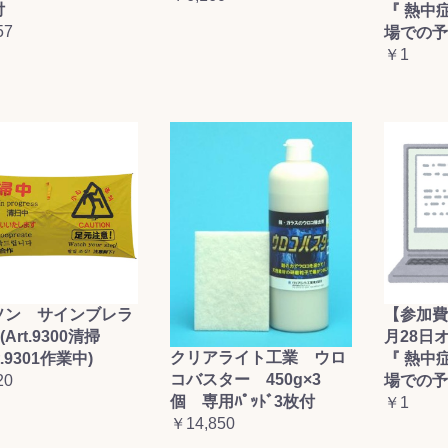
付
『 熱中
お買い物を続ける
カートへ進む
57
場での予
￥1
ソン サインブレラ
【参加費
(Art.9300清掃
月28日
クリアライト工業 ウロ
t.9301作業中)
『 熱中
コバスター 450g×3
20
場での予
個 専用ﾊﾟｯﾄﾞ3枚付
￥1
￥14,850