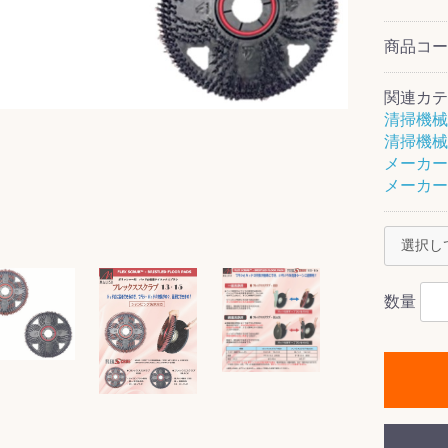
商品コ
関連カテ
ス(一般製品)
ンテナンス用樹
樹脂製品
クス
製品
ラ フロアケアシ
用・テラゾー・
ックス
ーナー
クリーナー
クリーナー
クス
樹脂製品
製品
ンテナンス用樹
ー製品
商品
品
商品
清掃機械
剤
ート用
ス
清掃機械
メーカー
式モップ
イヤー
ッチメント
布
メーカー
式用)
キューム
イトバキューム
スタイプ
ード
ポリッシャー
数量
ス