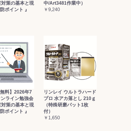
症対策の基本と現
中/Art3481作業中）
防ポイント 』
￥9,240
無料】2026年7
リンレイ ウルトラハード
オンライン勉強会
プロ 水アカ落とし 210ｇ
症対策の基本と現
（特殊研磨パット1枚
防ポイント 』
付）
￥1,650