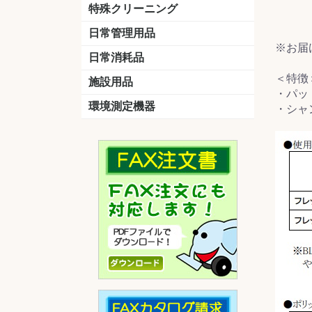
洗剤
道具
バスクリーナー
カビ取り剤
スポンジ
特殊クリーニング
石材
エアコン
外壁
その他
洗浄剤
リンス&中和剤
洗浄ツール
洗浄シート
洗浄
道具
日常管理用品
剤
※お届
クリーナー
洗濯用洗剤
油汚れ落とし
サビ取り剤
タバコ専用消臭
日常消耗品
＜特徴
トイレットペーパー
ペーパータオル
便座除菌クリーナー
ポリ袋
施設用品
・パッ
マット・他
ベンチ
灰皿
傘立
くず入れ
環境測定機器
・シャ
残留塩素測定器
空気環境測定器
粉じん計
風速計
温湿度計