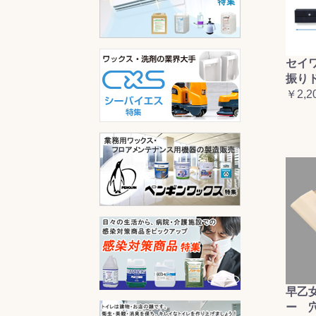
セイ
振り
￥2,2
早乙
ー 