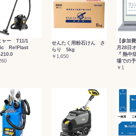
ャー T11/1
【参加費
せんたく用粉石けん さ
sic Re!Plast
月28日
らり 5kg
-210.0
『 熱中
￥1,650
260
場での予
￥1