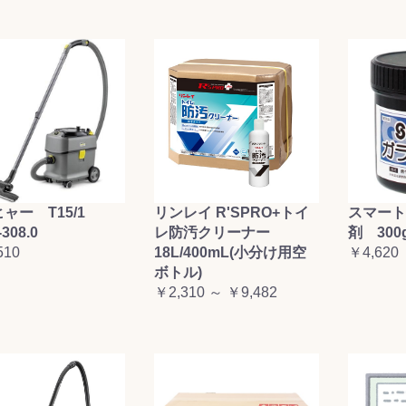
ャー T15/1
リンレイ R'SPRO+トイ
スマート
-308.0
レ防汚クリーナー
剤 300
510
18L/400mL(小分け用空
￥4,620
ボトル)
￥2,310 ～ ￥9,482