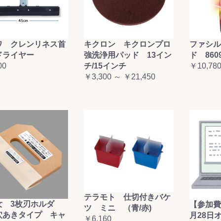
ワ クレンリネス首
キクロン キクロンプロ
ファシル
ドライヤー
強洗浄用パッド 13イン
ド 860
00
チ/15インチ
￥10,78
￥3,300 ～ ￥21,450
テラモト 仕切付きバケ
女 3枚刃ホルダ
【参加費
ツ ミニ （青/赤)
穴あきタイプ キャ
月28日
￥6,160