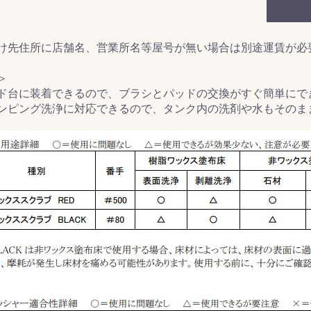
&前処理
け先住所に店舗名、営業所名等屋号が無い場合は別途運賃が必
＞
ド台に装着できるので、ブラシとパッドの交換がすぐ簡単にで
ンピング洗浄に対応できるので、タンク内の洗剤や水もそのま